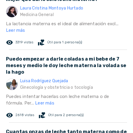
Laura Cristina Montoya Hurtado
Medicina General
La lactancia materna es el ideal de alimentación excl...
Leer más
remove_red_eye
volunteer_activism
3319 vistas
Útil para 1 persona(s)
Puedo empezar a darle coladas a mi bebe de 7
meses y medio le doy leche materna la volada se
la hago
Luisa Rodríguez Quejada
Ginecología y obstetricia o tocología
Puedes intentar hacerlas con leche materna o de
fórmula. Per...
Leer más
remove_red_eye
volunteer_activism
2618 vistas
Útil para 2 persona(s)
Cuantas onzas de leche tanto materna como de