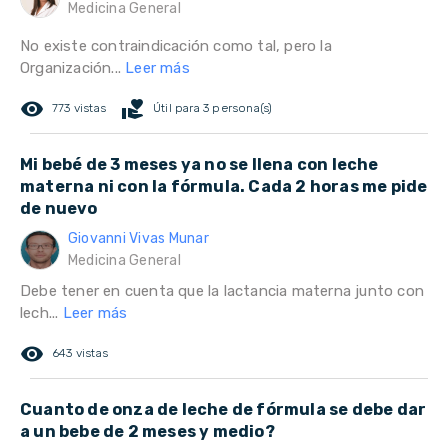
Medicina General
No existe contraindicación como tal, pero la
Organización...
Leer más
remove_red_eye
volunteer_activism
773 vistas
Útil para 3 persona(s)
Mi bebé de 3 meses ya no se llena con leche
materna ni con la fórmula. Cada 2 horas me pide
de nuevo
Giovanni Vivas Munar
Medicina General
Debe tener en cuenta que la lactancia materna junto con
lech...
Leer más
remove_red_eye
643 vistas
Cuanto de onza de leche de fórmula se debe dar
a un bebe de 2 meses y medio?