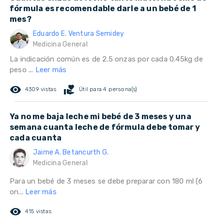
fórmula es recomendable darle a un bebé de 1
mes?
Eduardo E. Ventura Semidey
Medicina General
La indicación común es de 2.5 onzas por cada 0.45kg de
peso ...
Leer más
remove_red_eye
volunteer_activism
4309 vistas
Útil para 4 persona(s)
Ya no me baja leche mi bebé de 3 meses y una
semana cuanta leche de fórmula debe tomar y
cada cuanta
Jaime A. Betancurth G.
Medicina General
Para un bebé de 3 meses se debe preparar con 180 ml (6
on...
Leer más
remove_red_eye
415 vistas