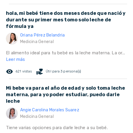
hola, mi bebé tiene dos meses desde que nació y
durante su primer mes tomo solo leche de
fórmula ya
Oriana Pérez Belandria
Medicina General
El alimento ideal para tu bebé es la leche materna. La or...
Leer más
remove_red_eye
volunteer_activism
621 vistas
Útil para 3 persona(s)
Mi bebe va para el año de edad y solo toma leche
materna, para yo poder estudiar, puedo darle
leche
Angie Carolina Morales Suarez
Medicina General
Tiene varias opciones para darle leche a su bebé.