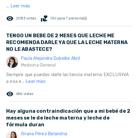
...
Leer más
remove_red_eye
volunteer_activism
2083 vistas
Útil para 1 persona(s)
TENGO UN BEBE DE 2 MESES QUE LECHE ME
RECOMIENDA DARLE YA QUE LA LECHE MATERNA
NO LE ABASTECE?
Paula Alejandra Dubeibe Abril
Medicina General
Siempre que puedas darle lactancia materna EXCLUSIVA
a esa e...
Leer más
remove_red_eye
656 vistas
Hay alguna contraindicación que a mi bebé de 2
meses se le de leche materna y leche de
fórmula duran
Oriana Pérez Belandria