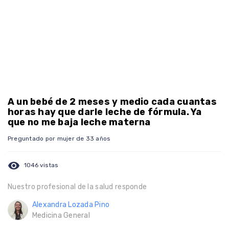
A un bebé de 2 meses y medio cada cuantas
horas hay que darle leche de fórmula. Ya
que no me baja leche materna
Preguntado por mujer de 33 años
visibility
1046 vistas
Nuestro profesional de la salud responde
Alexandra Lozada Pino
Medicina General