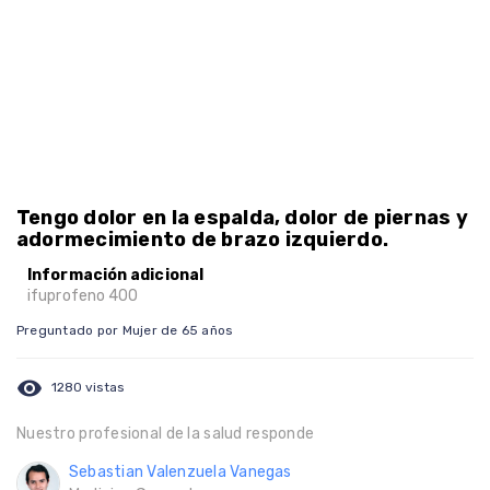
Tengo dolor en la espalda, dolor de piernas y
adormecimiento de brazo izquierdo.
Información adicional
ifuprofeno 400
Preguntado por Mujer de 65 años
visibility
1280 vistas
Nuestro profesional de la salud responde
Sebastian Valenzuela Vanegas