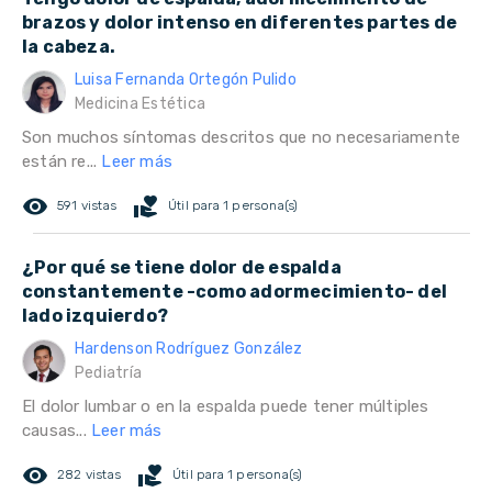
brazos y dolor intenso en diferentes partes de
la cabeza.
Luisa Fernanda Ortegón Pulido
Medicina Estética
Son muchos síntomas descritos que no necesariamente
están re...
Leer más
remove_red_eye
volunteer_activism
591 vistas
Útil para 1 persona(s)
¿Por qué se tiene dolor de espalda
constantemente -como adormecimiento- del
lado izquierdo?
Hardenson Rodríguez González
Pediatría
El dolor lumbar o en la espalda puede tener múltiples
causas...
Leer más
remove_red_eye
volunteer_activism
282 vistas
Útil para 1 persona(s)