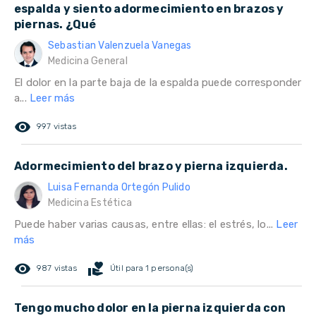
espalda y siento adormecimiento en brazos y
piernas. ¿Qué
Sebastian Valenzuela Vanegas
Medicina General
El dolor en la parte baja de la espalda puede corresponder
a...
Leer más
remove_red_eye
997 vistas
Adormecimiento del brazo y pierna izquierda.
Luisa Fernanda Ortegón Pulido
Medicina Estética
Puede haber varias causas, entre ellas: el estrés, lo...
Leer
más
remove_red_eye
volunteer_activism
987 vistas
Útil para 1 persona(s)
Tengo mucho dolor en la pierna izquierda con