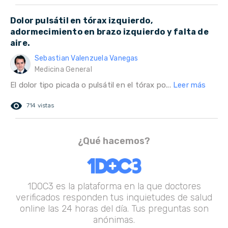
Dolor pulsátil en tórax izquierdo,
adormecimiento en brazo izquierdo y falta de
aire.
Sebastian Valenzuela Vanegas
Medicina General
El dolor tipo picada o pulsátil en el tórax po...
Leer más
remove_red_eye
714 vistas
¿Qué hacemos?
1DOC3 es la plataforma en la que doctores
verificados responden tus inquietudes de salud
online las 24 horas del día. Tus preguntas son
anónimas.