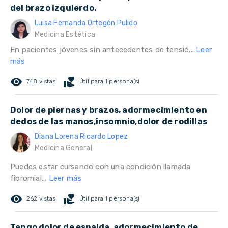
del brazo izquierdo.
Luisa Fernanda Ortegón Pulido
Medicina Estética
En pacientes jóvenes sin antecedentes de tensió...
Leer
más
remove_red_eye
volunteer_activism
748 vistas
Útil para 1 persona(s)
Dolor de piernas y brazos, adormecimiento en
dedos de las manos,insomnio,dolor de rodillas
Diana Lorena Ricardo Lopez
Medicina General
Puedes estar cursando con una condición llamada
fibromial...
Leer más
remove_red_eye
volunteer_activism
262 vistas
Útil para 1 persona(s)
Tengo dolor de espalda, adormecimiento de