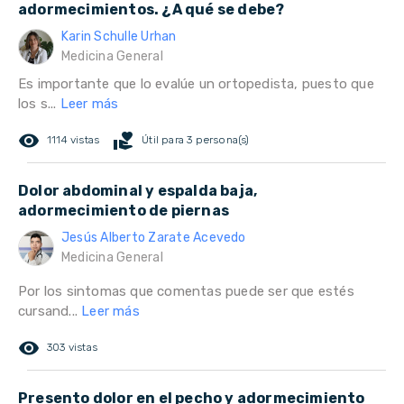
adormecimientos. ¿A qué se debe?
Karin Schulle Urhan
Medicina General
Es importante que lo evalúe un ortopedista, puesto que
los s...
Leer más
remove_red_eye
volunteer_activism
1114 vistas
Útil para 3 persona(s)
Dolor abdominal y espalda baja,
adormecimiento de piernas
Jesús Alberto Zarate Acevedo
Medicina General
Por los sintomas que comentas puede ser que estés
cursand...
Leer más
remove_red_eye
303 vistas
Presento dolor en el pecho y adormecimiento