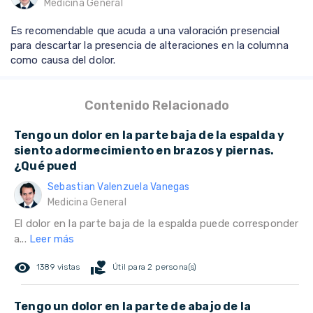
Medicina General
Es recomendable que acuda a una valoración presencial
para descartar la presencia de alteraciones en la columna
como causa del dolor.
Contenido Relacionado
Tengo un dolor en la parte baja de la espalda y
siento adormecimiento en brazos y piernas.
¿Qué pued
Sebastian Valenzuela Vanegas
Medicina General
El dolor en la parte baja de la espalda puede corresponder
a...
Leer más
remove_red_eye
volunteer_activism
1389 vistas
Útil para 2 persona(s)
Tengo un dolor en la parte de abajo de la