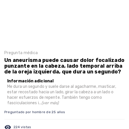
Pregunta médica
Un aneurisma puede causar dolor focalizado
punzante en la cabeza, lado temporal arriba
de la oreja izquierda, que dura un segundo?
Información adicional
Me dura un segundo y suele darse al agacharme, masticar,
estar recostado hacia un lado, girar la cabeza a un lado o
hacer esfuerzos de repente. También tengo como
fasciculaciones i...
(ver más)
Preguntado por hombre de 25 años
visibility
224 vistas