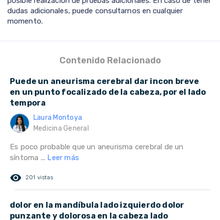
posible realización de pruebas adicionales. En caso de tener
dudas adicionales, puede consultarnos en cualquier
momento.
Contenido Relacionado
Puede un aneurisma cerebral dar incon breve
en un punto focalizado de la cabeza, por el lado
tempora
Laura Montoya
Medicina General
Es poco probable que un aneurisma cerebral de un
síntoma ...
Leer más
remove_red_eye
201 vistas
dolor en la mandíbula lado izquierdo dolor
punzante y dolorosa en la cabeza lado