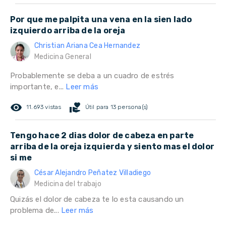
Por que me palpita una vena en la sien lado
izquierdo arriba de la oreja
Christian Ariana Cea Hernandez
Medicina General
Probablemente se deba a un cuadro de estrés
importante, e...
Leer más
remove_red_eye
volunteer_activism
11.693 vistas
Útil para 13 persona(s)
Tengo hace 2 dias dolor de cabeza en parte
arriba de la oreja izquierda y siento mas el dolor
si me
César Alejandro Peñatez Villadiego
Medicina del trabajo
Quizás el dolor de cabeza te lo esta causando un
problema de...
Leer más