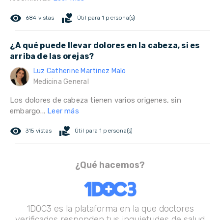
remove_red_eye
volunteer_activism
684 vistas
Útil para 1 persona(s)
¿A qué puede llevar dolores en la cabeza, si es
arriba de las orejas?
Luz Catherine Martinez Malo
Medicina General
Los dolores de cabeza tienen varios origenes, sin
embargo...
Leer más
remove_red_eye
volunteer_activism
315 vistas
Útil para 1 persona(s)
¿Qué hacemos?
1DOC3 es la plataforma en la que doctores
verificados responden tus inquietudes de salud