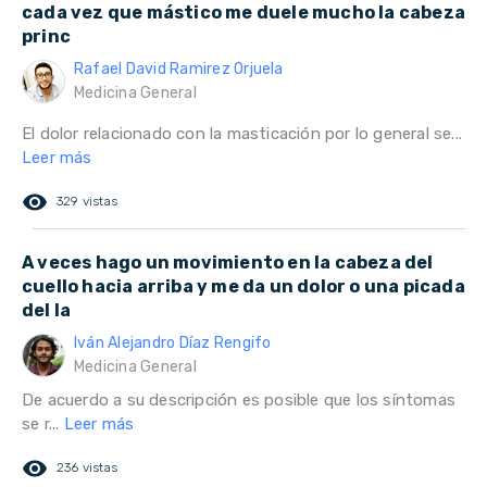
cada vez que mástico me duele mucho la cabeza
princ
Rafael David Ramirez Orjuela
Medicina General
El dolor relacionado con la masticación por lo general se...
Leer más
remove_red_eye
329 vistas
A veces hago un movimiento en la cabeza del
cuello hacia arriba y me da un dolor o una picada
del la
Iván Alejandro Díaz Rengifo
Medicina General
De acuerdo a su descripción es posible que los síntomas
se r...
Leer más
remove_red_eye
236 vistas