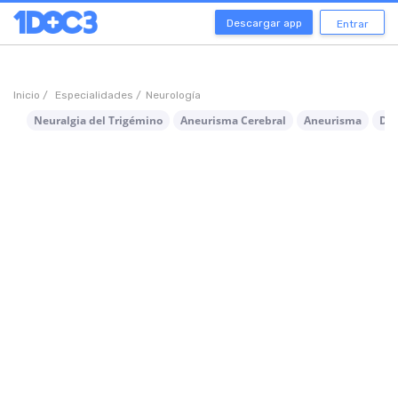
Descargar app
Entrar
Inicio /
Especialidades /
Neurología
Neuralgia del Trigémino
Aneurisma Cerebral
Aneurisma
Dol