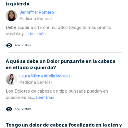
izquierda
Jenniffer Romero
Medicina General
Debe acudir a cita con su odontólogo lo más pronto
posible y...
Leer más
remove_red_eye
459 vistas
A qué se debe un Dolor punzante en la cabeza
en el lado izquierdo?
Laura Milena Abella Morales
Medicina General
Los Dolores de cabeza de tipo punzada pueden en
ocasiones as...
Leer más
remove_red_eye
434 vistas
Tengo un dolor de cabeza focalizado en la cien y