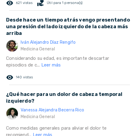
remove_red_eye
volunteer_activism
621 vistas
Útil para 1 persona(s)
Desde hace un tiempo atrás vengo presentando
una presión del lado izquierdo de la cabeza más
arriba
Iván Alejandro Díaz Rengifo
Medicina General
Considerando su edad, es importante descartar
episodios de c...
Leer más
remove_red_eye
140 vistas
¿Qué hacer para un dolor de cabeza temporal
izquierdo?
Vanessa Alejandra Becerra Rico
Medicina General
Como medidas generales para aliviar el dolor te
recomiend...
Leer más