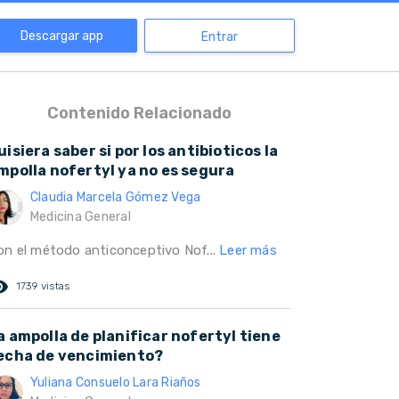
Descargar app
Entrar
Contenido Relacionado
uisiera saber si por los antibioticos la
mpolla nofertyl ya no es segura
Claudia Marcela Gómez Vega
Medicina General
on el método anticonceptivo Nof...
Leer más
ed_eye
1739 vistas
a ampolla de planificar nofertyl tiene
echa de vencimiento?
Yuliana Consuelo Lara Riaños