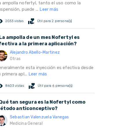
a ampolla nofertyl, tanto el uso como la
uspensión, puede ...
Leer más
ed_eye
volunteer_activism
2033 vistas
Útil para 2 persona(s)
La ampolla de un mes Nofertyl es
fectiva a la primera aplicación?
Alejandro Abello-Martinez
Otras
eneralmente esta inyección es efectiva desde
 primera apl...
Leer más
ed_eye
volunteer_activism
8603 vistas
Útil para 6 persona(s)
Qué tan segura es la Nofertyl como
étodo anticonceptivo?
Sebastian Valenzuela Vanegas
Medicina General