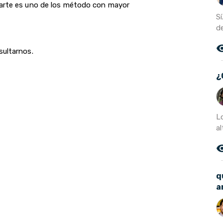
parte es uno de los método con mayor
S
de
remove_r
sultarnos.
¿
L
al
remove_r
q
a