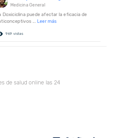
Medicina General
 Doxiciclina puede afectar la eficacia de
nticonceptivos ...
Leer más
ed_eye
969 vistas
s de salud online las 24