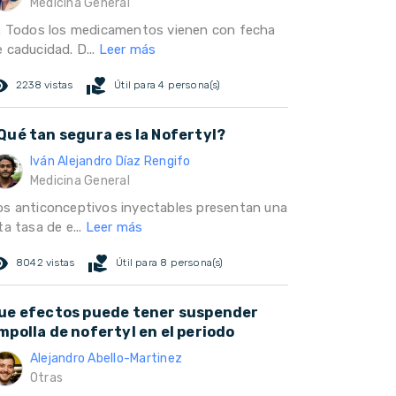
Medicina General
í. Todos los medicamentos vienen con fecha
 caducidad. D...
Leer más
ed_eye
volunteer_activism
2238 vistas
Útil para 4 persona(s)
Qué tan segura es la Nofertyl?
Iván Alejandro Díaz Rengifo
Medicina General
os anticonceptivos inyectables presentan una
ta tasa de e...
Leer más
ed_eye
volunteer_activism
8042 vistas
Útil para 8 persona(s)
ue efectos puede tener suspender
mpolla de nofertyl en el periodo
Alejandro Abello-Martinez
Otras