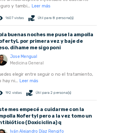
eguro y tambi...
Leer más
ed_eye
volunteer_activism
1607 vistas
Útil para 8 persona(s)
ola buenas noches me puse la ampolla
ofertyL por primera vez y baje de
eso. dihame me sigo poni
Jose Mengual
Medicina General
edes elegir entre seguir o no el tratamiento,
 hay ni...
Leer más
ed_eye
volunteer_activism
192 vistas
Útil para 2 persona(s)
ste mes empecé a cuidarme con la
mpolla Nofertyl pero a la vez tomo un
ntibiótico (Doxiciclina) q
Iván Alejandro Díaz Rengifo