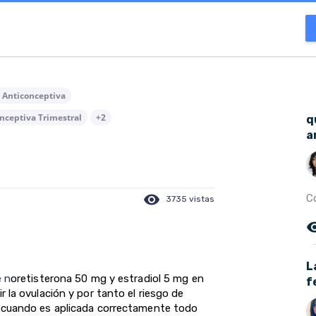
l Anticonceptiva
nceptiva Trimestral
+2
q
a
visibility
C
3735 vistas
remove_r
L
e n
oretisterona 50 mg y estradiol 5 mg en
f
 la ovulación y por tanto el riesgo de
cuando es aplicada correctamente todo