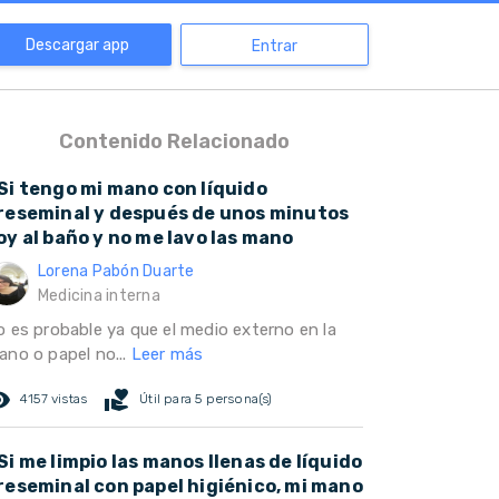
Descargar app
Entrar
Contenido Relacionado
Si tengo mi mano con líquido
reseminal y después de unos minutos
oy al baño y no me lavo las mano
Lorena Pabón Duarte
Medicina interna
o es probable ya que el medio externo en la
ano o papel no...
Leer más
ed_eye
volunteer_activism
4157 vistas
Útil para 5 persona(s)
Si me limpio las manos llenas de líquido
reseminal con papel higiénico, mi mano