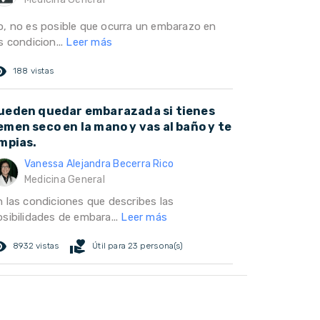
o, no es posible que ocurra un embarazo en
s condicion...
Leer más
ed_eye
188 vistas
ueden quedar embarazada si tienes
emen seco en la mano y vas al baño y te
impias.
Vanessa Alejandra Becerra Rico
Medicina General
n las condiciones que describes las
osibilidades de embara...
Leer más
ed_eye
volunteer_activism
8932 vistas
Útil para 23 persona(s)