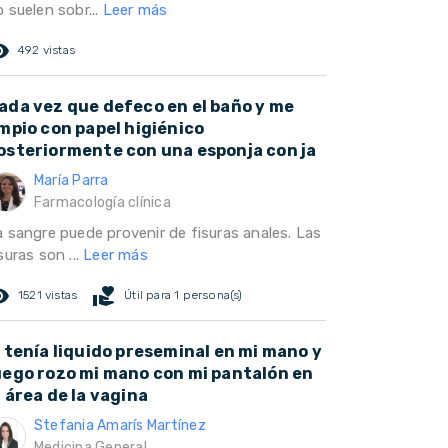
 suelen sobr...
Leer más
ed_eye
492 vistas
ada vez que defeco en el baño y me
impio con papel higiénico
osteriormente con una esponja con ja
María Parra
Farmacología clínica
a sangre puede provenir de fisuras anales. Las
suras son ...
Leer más
ed_eye
volunteer_activism
1521 vistas
Útil para 1 persona(s)
i tenía liquido preseminal en mi mano y
uego rozo mi mano con mi pantalón en
l área de la vagina
Stefania Amarís Martínez
Medicina General