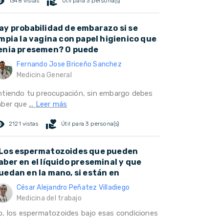
ed_eye
volunteer_activism
1348 vistas
Útil para 3 persona(s)
ay probabilidad de embarazo si se
impia la vagina con papel higienico que
enia presemen? O puede
Fernando Jose Briceño Sanchez
Medicina General
ntiendo tu preocupación, sin embargo debes
aber que
...
Leer más
ed_eye
volunteer_activism
2121 vistas
Útil para 3 persona(s)
Los espermatozoides que pueden
aber en el líquido preseminal y que
uedan en la mano, si están en
César Alejandro Peñatez Villadiego
Medicina del trabajo
o, los espermatozoides bajo esas condiciones