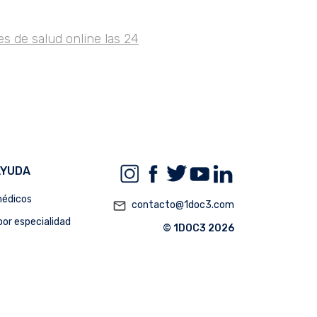
s de salud online las 24
AYUDA
édicos
mail_outline
contacto@1doc3.com
or especialidad
© 1DOC3 2026