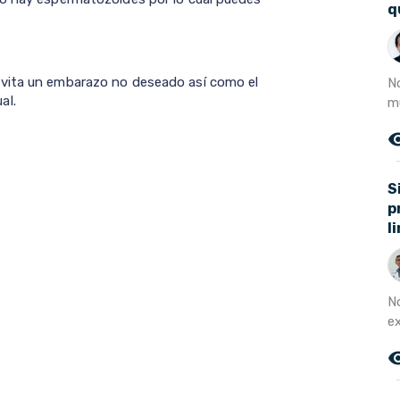
q
evita un embarazo no deseado así como el
N
al.
m
remove_r
S
p
l
N
ex
remove_r