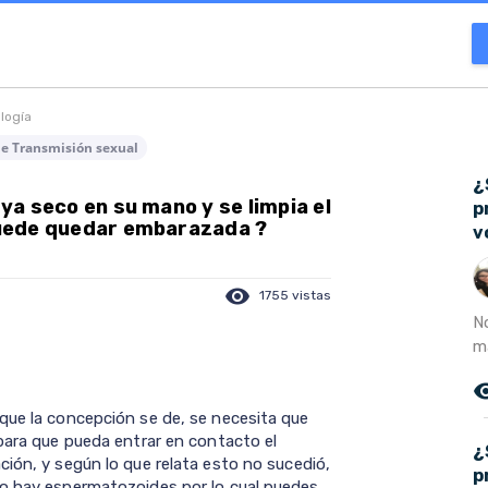
ología
de Transmisión sexual
¿
 ya seco en su mano y se limpia el
p
 puede quedar embarazada ?
v
visibility
1755 vistas
N
m
remove_r
que la concepción se de, se necesita que
 para que pueda entrar en contacto el
¿
ción, y según lo que relata esto no sucedió,
p
no hay espermatozoides por lo cual puedes