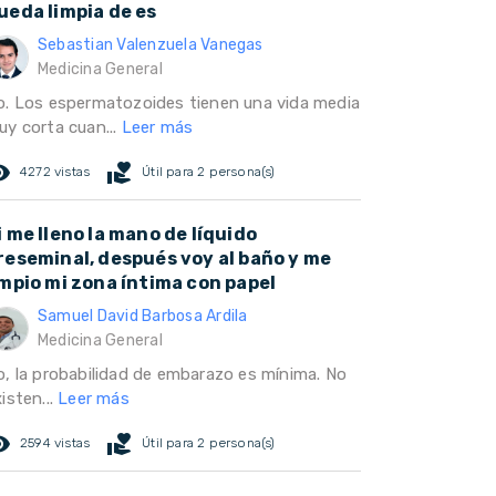
ueda limpia de es
Sebastian Valenzuela Vanegas
Medicina General
o. Los espermatozoides tienen una vida media
uy corta cuan...
Leer más
ed_eye
volunteer_activism
4272 vistas
Útil para 2 persona(s)
i me lleno la mano de líquido
reseminal, después voy al baño y me
impio mi zona íntima con papel
Samuel David Barbosa Ardila
Medicina General
o, la probabilidad de embarazo es mínima. No
isten...
Leer más
ed_eye
volunteer_activism
2594 vistas
Útil para 2 persona(s)