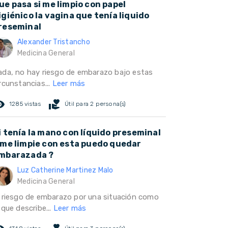
ue pasa si me limpio con papel
igiénico la vagina que tenía liquido
reseminal
Alexander Tristancho
Medicina General
ada, no hay riesgo de embarazo bajo estas
rcunstancias...
Leer más
ed_eye
volunteer_activism
1285 vistas
Útil para 2 persona(s)
i tenía la mano con líquido preseminal
 me limpie con esta puedo quedar
mbarazada ?
Luz Catherine Martinez Malo
Medicina General
l riesgo de embarazo por una situación como
 que describe...
Leer más