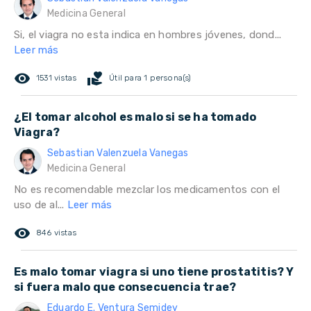
Medicina General
Si, el viagra no esta indica en hombres jóvenes, dond...
Leer más
remove_red_eye
volunteer_activism
1531 vistas
Útil para 1 persona(s)
¿El tomar alcohol es malo si se ha tomado
Viagra?
Sebastian Valenzuela Vanegas
Medicina General
No es recomendable mezclar los medicamentos con el
uso de al...
Leer más
remove_red_eye
846 vistas
Es malo tomar viagra si uno tiene prostatitis? Y
si fuera malo que consecuencia trae?
Eduardo E. Ventura Semidey