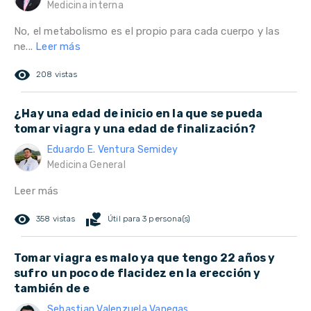
Medicina interna
No, el metabolismo es el propio para cada cuerpo y las
ne...
Leer más
remove_red_eye
208 vistas
¿Hay una edad de inicio en la que se pueda
tomar viagra y una edad de finalización?
Eduardo E. Ventura Semidey
Medicina General
Leer más
remove_red_eye
volunteer_activism
358 vistas
Útil para 3 persona(s)
Tomar viagra es malo ya que tengo 22 años y
sufro un poco de flacidez en la erección y
también de e
Sebastian Valenzuela Vanegas