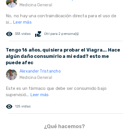
Medicina General
No, no hay una contraindicación directa para el uso de
si...
Leer más
remove_red_eye
volunteer_activism
333 vistas
Útil para 2 persona(s)
Tengo 16 años, quisiera probar el Viagra... Hace
algún daño consumirlo a mi edad? esto me
puede afec
Alexander Tristancho
Medicina General
Este es un fármaco que debe ser consumido bajo
supervisió...
Leer más
remove_red_eye
125 vistas
¿Qué hacemos?