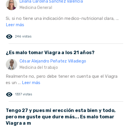
Liliana Carolina Sánchez Valencia
Medicina General
Si, si no tiene una indicación medico-nutricional clara, ...
Leer más
remove_red_eye
246 vistas
¿Es malo tomar Viagra a los 21 años?
César Alejandro Peñatez Villadiego
Medicina del trabajo
Realmente no, pero debe tener en cuenta que el Viagra
es un ...
Leer más
remove_red_eye
1337 vistas
Tengo 27 y pues mi erección esta bien y todo,
pero me guste que dure más... Es malo tomar
Viagra a m