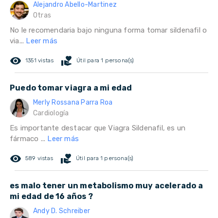
Alejandro Abello-Martinez
Otras
No le recomendaria bajo ninguna forma tomar sildenafil o
via...
Leer más
remove_red_eye
volunteer_activism
1351 vistas
Útil para 1 persona(s)
Puedo tomar viagra a mi edad
Merly Rossana Parra Roa
Cardiología
Es importante destacar que Viagra Sildenafil, es un
fármaco ...
Leer más
remove_red_eye
volunteer_activism
589 vistas
Útil para 1 persona(s)
es malo tener un metabolismo muy acelerado a
mi edad de 16 años ?
Andy D. Schreiber