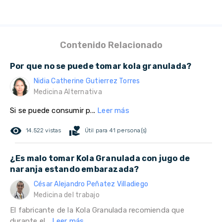
Contenido Relacionado
Por que no se puede tomar kola granulada?
Nidia Catherine Gutierrez Torres
Medicina Alternativa
Si se puede consumir p...
Leer más
remove_red_eye
volunteer_activism
14.522 vistas
Útil para 41 persona(s)
¿Es malo tomar Kola Granulada con jugo de
naranja estando embarazada?
César Alejandro Peñatez Villadiego
Medicina del trabajo
El fabricante de la Kola Granulada recomienda que
durante el...
Leer más