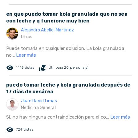
en que puedo tomar kola granulada que no sea
con leche y q funcione muy bien
Alejandro Abello-Martinez
Otras
Puede tomarla en cualquier solucion. La kola granulada
no...
Leer más
remove_red_eye
volunteer_activism
1415 vistas
Útil para 20 persona(s)
puedo tomar leche y kola granulada después de
17 días de cesárea
Juan David Limas
Medicina General
Sí, no hay ninguna contraindicación para el co...
Leer más
remove_red_eye
724 vistas