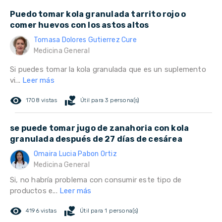
Puedo tomar kola granulada tarrito rojo o
comer huevos con los astos altos
Tomasa Dolores Gutierrez Cure
Medicina General
Si puedes tomar la kola granulada que es un suplemento
vi...
Leer más
remove_red_eye
volunteer_activism
1708 vistas
Útil para 3 persona(s)
se puede tomar jugo de zanahoria con kola
granulada después de 27 días de cesárea
Omaira Lucia Pabon Ortiz
Medicina General
Si, no habría problema con consumir este tipo de
productos e...
Leer más
remove_red_eye
volunteer_activism
4196 vistas
Útil para 1 persona(s)