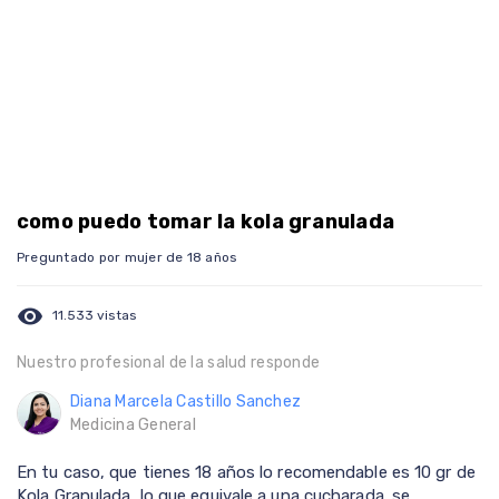
como puedo tomar la kola granulada
Preguntado por mujer de 18 años
visibility
11.533 vistas
Nuestro profesional de la salud responde
Diana Marcela Castillo Sanchez
Medicina General
En tu caso, que tienes 18 años lo recomendable es 10 gr de
Kola Granulada, lo que equivale a una cucharada. se