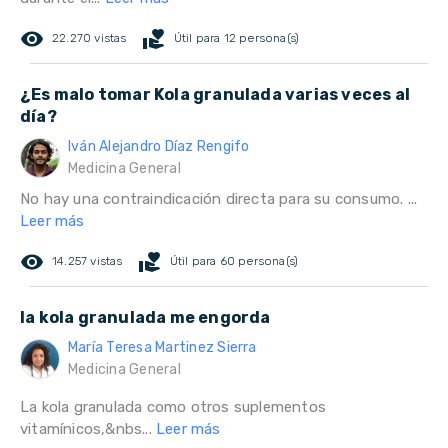
remove_red_eye
volunteer_activism
22.270 vistas
Útil para 12 persona(s)
¿Es malo tomar Kola granulada varias veces al
día?
Iván Alejandro Díaz Rengifo
Medicina General
No hay una contraindicación directa para su consumo. ...
Leer más
remove_red_eye
volunteer_activism
14.257 vistas
Útil para 60 persona(s)
la kola granulada me engorda
María Teresa Martinez Sierra
Medicina General
La kola granulada como otros suplementos
vitamínicos,&nbs...
Leer más