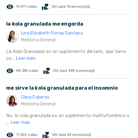
remove_red_eye
volunteer_activism
19.571 vistas
Útil para 75 persona(s)
la kola granulada me engorda
Lina Elizabeth Porras Santana
Medicina General
La Kola Granulada en un suplemento dietario, que tiene
co...
Leer más
remove_red_eye
volunteer_activism
48.335 vistas
Útil para 489 persona(s)
me sirve la kola granulada para el insomnio
Clara Cuberos
Medicina General
No, la cola granulada es un suplemento multivitamínico y
...
Leer más
remove_red_eye
volunteer_activism
11.324 vistas
Útil para 54 persona(s)