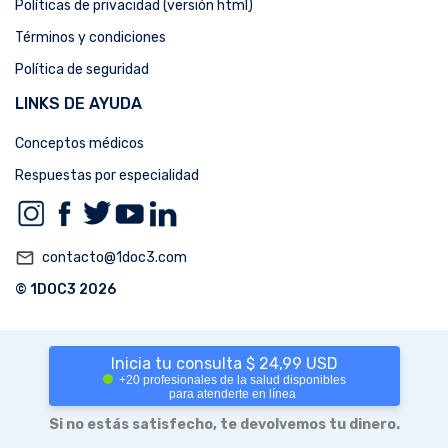
Políticas de privacidad (versión html)
Términos y condiciones
Política de seguridad
LINKS DE AYUDA
Conceptos médicos
Respuestas por especialidad
mail_outline
contacto@1doc3.com
© 1DOC3 2026
Inicia tu consulta $ 24,99 USD
+20 profesionales de la salud disponibles
para atenderte en línea
Si no estás satisfecho, te devolvemos tu dinero.