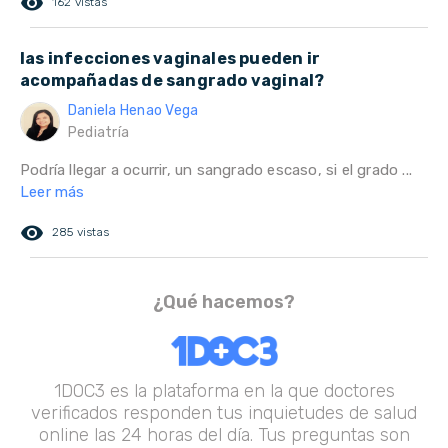
remove_red_eye
162 vistas
las infecciones vaginales pueden ir
acompañadas de sangrado vaginal?
Daniela Henao Vega
Pediatría
Podría llegar a ocurrir, un sangrado escaso, si el grado ...
Leer más
remove_red_eye
285 vistas
¿Qué hacemos?
1DOC3 es la plataforma en la que doctores
verificados responden tus inquietudes de salud
online las 24 horas del día. Tus preguntas son