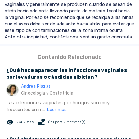
vaginales y generalmente se producen cuando se asean de
atrás hacia adelante llevando parte de materia fecal hacia
la vagina. Por eso se recomienda que se recalqua a las niñas
que el aseo debe ser de adelante hacia atrás para evitar que
este tipo de contaminaciones de la zona íntima ocurra.
Ante otra inquietud, contáctenos. será un gusto orientarla.
Contenido Relacionado
¿Qué hace aparecer las infecciones vaginales
por levaduras o cándidas albician?
Andrea Plazas
Ginecologia y Obstetricia
Las infecciones vaginales por hongos son muy
frecuentes en m...
Leer más
remove_red_eye
volunteer_activism
974 vistas
Útil para 2 persona(s)