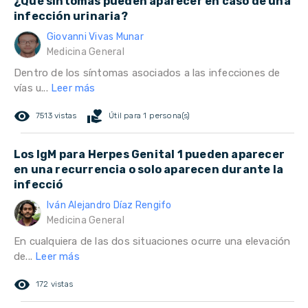
¿Qué síntomas pueden aparecer en caso de una
infección urinaria?
Giovanni Vivas Munar
Medicina General
Dentro de los síntomas asociados a las infecciones de
vías u...
Leer más
remove_red_eye
volunteer_activism
7513 vistas
Útil para 1 persona(s)
Los IgM para Herpes Genital 1 pueden aparecer
en una recurrencia o solo aparecen durante la
infecció
Iván Alejandro Díaz Rengifo
Medicina General
En cualquiera de las dos situaciones ocurre una elevación
de...
Leer más
remove_red_eye
172 vistas