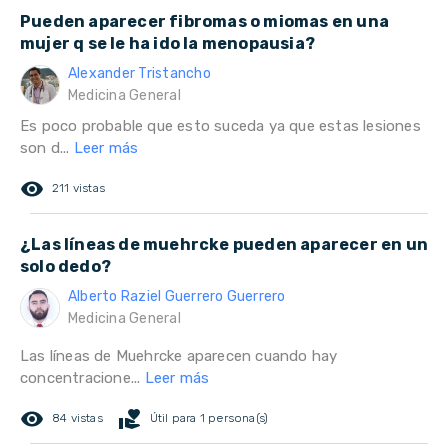
Pueden aparecer fibromas o miomas en una
mujer q se le ha ido la menopausia?
Alexander Tristancho
Medicina General
Es poco probable que esto suceda ya que estas lesiones
son d...
Leer más
remove_red_eye
211 vistas
¿Las líneas de muehrcke pueden aparecer en un
solo dedo?
Alberto Raziel Guerrero Guerrero
Medicina General
Las líneas de Muehrcke aparecen cuando hay
concentracione...
Leer más
remove_red_eye
volunteer_activism
84 vistas
Útil para 1 persona(s)