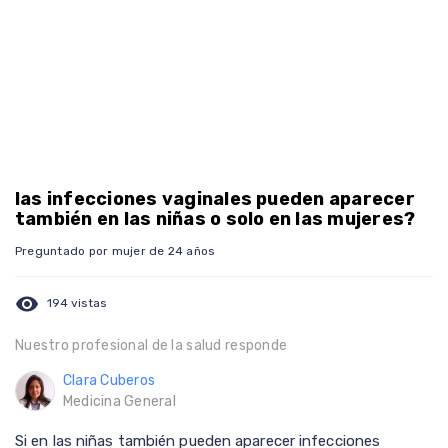
las infecciones vaginales pueden aparecer
también en las niñas o solo en las mujeres?
Preguntado por mujer de 24 años
visibility
194 vistas
Nuestro profesional de la salud responde
Clara Cuberos
Medicina General
Si en las niñas también pueden aparecer infecciones