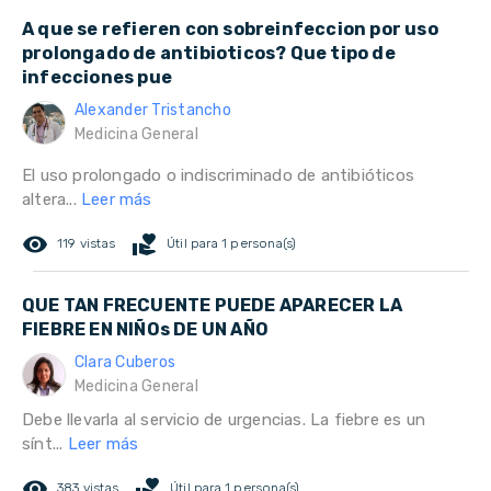
A que se refieren con sobreinfeccion por uso
prolongado de antibioticos? Que tipo de
infecciones pue
Alexander Tristancho
Medicina General
El uso prolongado o indiscriminado de antibióticos
altera...
Leer más
remove_red_eye
volunteer_activism
119 vistas
Útil para 1 persona(s)
QUE TAN FRECUENTE PUEDE APARECER LA
FIEBRE EN NIÑOs DE UN AÑO
Clara Cuberos
Medicina General
Debe llevarla al servicio de urgencias. La fiebre es un
sínt...
Leer más
remove_red_eye
volunteer_activism
383 vistas
Útil para 1 persona(s)