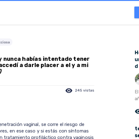
cciosa
H
 y nunca habías intentado tener
u
accedí a darle placer a el y a mi
d
)
visibility
245 vistas
E
añ
remove_r
netración vaginal, se corre el riesgo de
t
ores, en ese caso y si estás con síntomas
s
n tratamiento profiláctico contra vaginosis