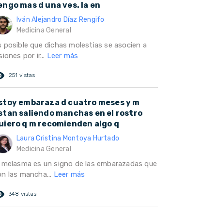
engo mas d una ves. la en
Iván Alejandro Díaz Rengifo
Medicina General
s posible que dichas molestias se asocien a
siones por ir...
Leer más
ed_eye
251 vistas
stoy embaraza d cuatro meses y m
stan saliendo manchas en el rostro
uiero q m recomienden algo q
Laura Cristina Montoya Hurtado
Medicina General
l melasma es un signo de las embarazadas que
on las mancha...
Leer más
ed_eye
348 vistas