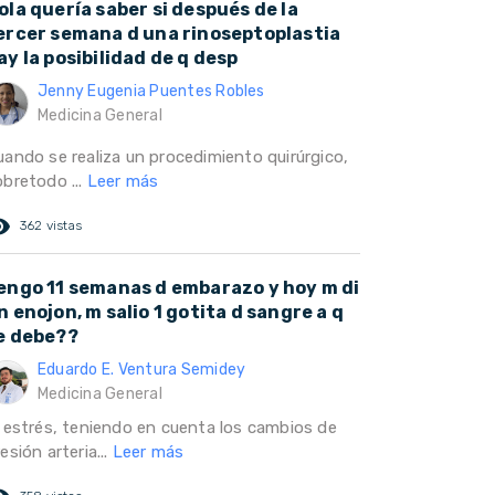
ola quería saber si después de la
ercer semana d una rinoseptoplastia
ay la posibilidad de q desp
Jenny Eugenia Puentes Robles
Medicina General
uando se realiza un procedimiento quirúrgico,
obretodo ...
Leer más
ed_eye
362 vistas
engo 11 semanas d embarazo y hoy m di
n enojon, m salio 1 gotita d sangre a q
e debe??
Eduardo E. Ventura Semidey
Medicina General
l estrés, teniendo en cuenta los cambios de
esión arteria...
Leer más