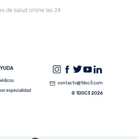
s de salud online las 24
AYUDA
édicos
mail_outline
contacto@1doc3.com
or especialidad
© 1DOC3 2026