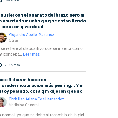
ed_eye
358 vistas
 pusieroon el aparato del brazo pero m
n asustado mucho q x q se estan llendo
l corazon q verddad
Alejandro Abello-Martinez
Otras
 se refiere al dispositivo que se inserta como
nticoncept...
Leer más
ed_eye
207 vistas
ace 4 días m hicieron
icrodermoabracion más peeling... Y m
stoy pelando, cosa q m dijeron q es no
Christian Ariana Cea Hernandez
Medicina General
 normal, ya que se debe al recambio de la piel,