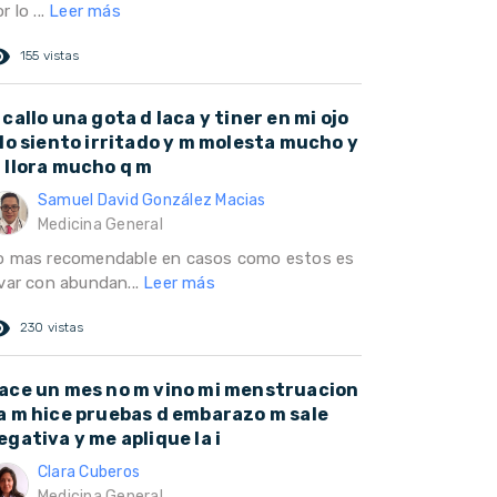
r lo ...
Leer más
ed_eye
155 vistas
 callo una gota d laca y tiner en mi ojo
 lo siento irritado y m molesta mucho y
 llora mucho q m
Samuel David González Macias
Medicina General
o mas recomendable en casos como estos es
avar con abundan...
Leer más
ed_eye
230 vistas
ace un mes no m vino mi menstruacion
a m hice pruebas d embarazo m sale
egativa y me aplique la i
Clara Cuberos
Medicina General