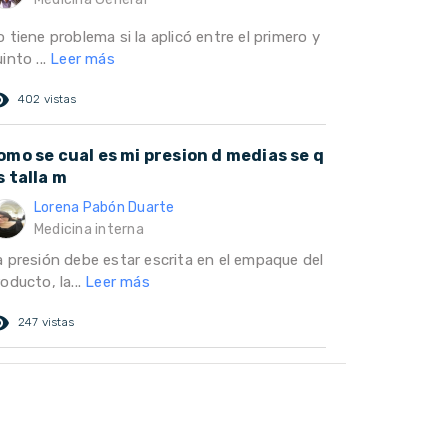
 tiene problema si la aplicó entre el primero y
into ...
Leer más
ed_eye
402 vistas
omo se cual es mi presion d medias se q
s talla m
Lorena Pabón Duarte
Medicina interna
a presión debe estar escrita en el empaque del
oducto, la...
Leer más
ed_eye
247 vistas