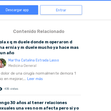
Descargar app
Entrar
Contenido Relacionado
ola x q m duele donde m operaron d
na ernia y m duele mucho ya hace mas
 un año
Martha Catalina Estrada Lasso
Medicina General
l dolor de una cirugía normalmente demora 1
o en mejorar,...
Leer más
ed_eye
435 vistas
engo 30 años al tener relaciones
exuales una ves no m afecta pero si yo