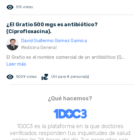
remove_red_eye
513 vistas
¿El Gratio 500 mgs es antibiótico?
(Ciprofloxacina).
David Guillermo Gomez Garnica
Medicina General
El Gratio es el nombre comercial de un antibiótico (Q...
Leer más
remove_red_eye
volunteer_activism
5009 vistas
Útil para 8 persona(s)
¿Qué hacemos?
1DOC3 es la plataforma en la que doctores
verificados responden tus inquietudes de salud
online las 24 horas del día. Tus preguntas son