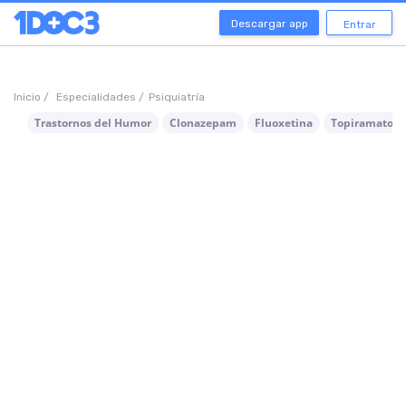
Descargar app
Entrar
Inicio /
Especialidades /
Psiquiatría
Trastornos del Humor
Clonazepam
Fluoxetina
Topiramato