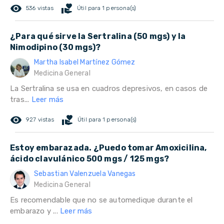
remove_red_eye
volunteer_activism
536 vistas
Útil para 1 persona(s)
¿Para qué sirve la Sertralina (50 mgs) y la
Nimodipino (30 mgs)?
Martha Isabel Martínez Gómez
Medicina General
La Sertralina se usa en cuadros depresivos, en casos de
tras...
Leer más
remove_red_eye
volunteer_activism
927 vistas
Útil para 1 persona(s)
Estoy embarazada. ¿Puedo tomar Amoxicilina,
ácido clavulánico 500 mgs / 125 mgs?
Sebastian Valenzuela Vanegas
Medicina General
Es recomendable que no se automedique durante el
embarazo y ...
Leer más