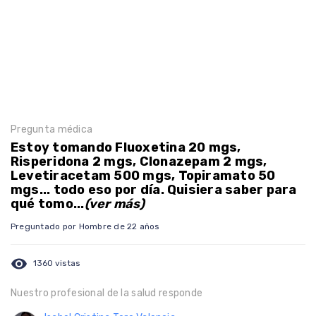
Pregunta médica
Estoy tomando Fluoxetina 20 mgs,
Risperidona 2 mgs, Clonazepam 2 mgs,
Levetiracetam 500 mgs, Topiramato 50
mgs... todo eso por día. Quisiera saber para
qué tomo...
(ver más)
Preguntado por Hombre de 22 años
visibility
1360 vistas
Nuestro profesional de la salud responde