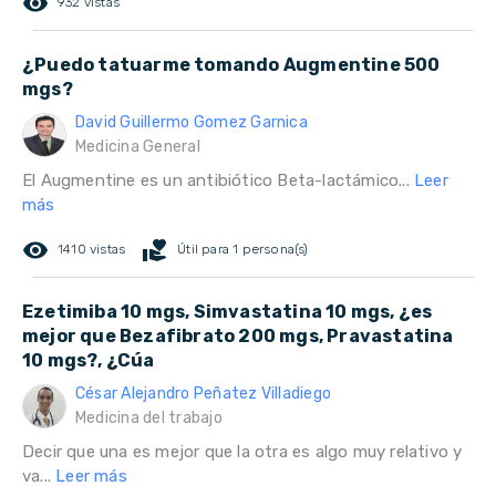
remove_red_eye
932 vistas
¿Puedo tatuarme tomando Augmentine 500
mgs?
David Guillermo Gomez Garnica
Medicina General
El Augmentine es un antibiótico Beta-lactámico...
Leer
más
remove_red_eye
volunteer_activism
1410 vistas
Útil para 1 persona(s)
Ezetimiba 10 mgs, Simvastatina 10 mgs, ¿es
mejor que Bezafibrato 200 mgs, Pravastatina
10 mgs?, ¿Cúa
César Alejandro Peñatez Villadiego
Medicina del trabajo
Decir que una es mejor que la otra es algo muy relativo y
va...
Leer más