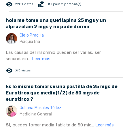
remove_red_eye
volunteer_activism
2201 vistas
Útil para 2 persona(s)
hola me tome una quetiapina 25 mgs y un
alprazolam 2 mgs y no pude dormir
Cielo Pradilla
Psiquiatría
Las causas del insomnio pueden ser varias, ser
secundario...
Leer más
remove_red_eye
373 vistas
Es lo mismo tomarse una pastilla de 25 mgs de
Eurotirox que media(1/2) de 50 mgs de
eurotirox ?
Juliana Morales Téllez
Medicina General
Si
, puedes tomar media tableta de 50 mic...
Leer más