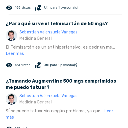
remove_red_eye
volunteer_activism
166 vistas
Útil para 1 persona(s)
¿Para qué sirve el Telmisartán de 50 mgs?
Sebastian Valenzuela Vanegas
Medicina General
El Telmisartán es un antihipertensivo, es decir un me...
Leer más
remove_red_eye
volunteer_activism
631 vistas
Útil para 1 persona(s)
¿Tomando Augmentine 500 mgs comprimidos
me puedo tatuar?
Sebastian Valenzuela Vanegas
Medicina General
SÍ se puede tatuar sin ningún problema, ya que...
Leer
más