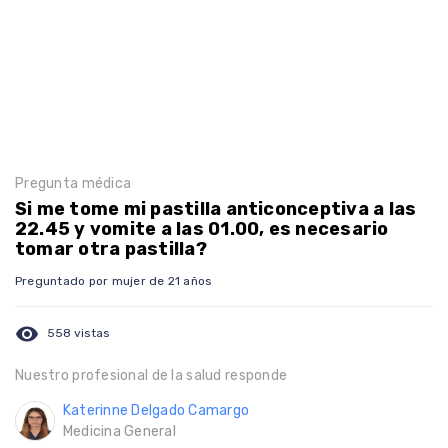
Pregunta médica
Si me tome mi pastilla anticonceptiva a las
22.45 y vomite a las 01.00, es necesario
tomar otra pastilla?
Preguntado por mujer de 21 años
visibility
558 vistas
Nuestro profesional de la salud responde
Katerinne Delgado Camargo
Medicina General