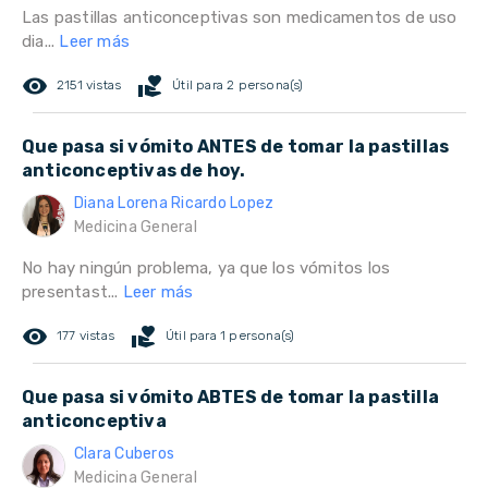
Las pastillas anticonceptivas son medicamentos de uso
dia...
Leer más
remove_red_eye
volunteer_activism
2151 vistas
Útil para 2 persona(s)
Que pasa si vómito ANTES de tomar la pastillas
anticonceptivas de hoy.
Diana Lorena Ricardo Lopez
Medicina General
No hay ningún problema, ya que los vómitos los
presentast...
Leer más
remove_red_eye
volunteer_activism
177 vistas
Útil para 1 persona(s)
Que pasa si vómito ABTES de tomar la pastilla
anticonceptiva
Clara Cuberos
Medicina General