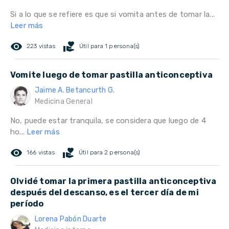
Si a lo que se refiere es que si vomita antes de tomar la...
Leer más
remove_red_eye
volunteer_activism
223 vistas
Útil para 1 persona(s)
Vomite luego de tomar pastilla anticonceptiva
Jaime A. Betancurth G.
Medicina General
No, puede estar tranquila, se considera que luego de 4
ho...
Leer más
remove_red_eye
volunteer_activism
166 vistas
Útil para 2 persona(s)
Olvidé tomar la primera pastilla anticonceptiva
después del descanso, es el tercer día de mi
período
Lorena Pabón Duarte