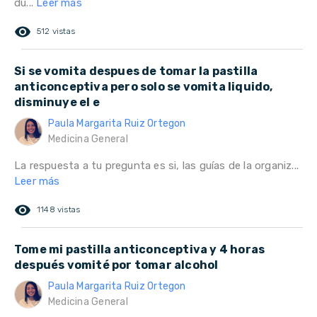
du...
Leer más
remove_red_eye
512 vistas
Si se vomita despues de tomar la pastilla
anticonceptiva pero solo se vomita liquido,
disminuye el e
Paula Margarita Ruiz Ortegon
Medicina General
La respuesta a tu pregunta es si, las guías de la organiz...
Leer más
remove_red_eye
1148 vistas
Tome mi pastilla anticonceptiva y 4 horas
después vomité por tomar alcohol
Paula Margarita Ruiz Ortegon
Medicina General