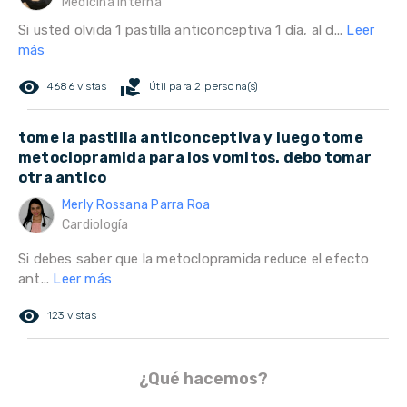
Medicina interna
Si usted olvida 1 pastilla anticonceptiva 1 día, al d...
Leer
más
remove_red_eye
volunteer_activism
4686 vistas
Útil para 2 persona(s)
tome la pastilla anticonceptiva y luego tome
metoclopramida para los vomitos. debo tomar
otra antico
Merly Rossana Parra Roa
Cardiología
Si debes saber que la metoclopramida reduce el efecto
ant...
Leer más
remove_red_eye
123 vistas
¿Qué hacemos?