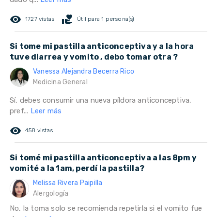
remove_red_eye
volunteer_activism
1727 vistas
Útil para 1 persona(s)
Si tome mi pastilla anticonceptiva y a la hora
tuve diarrea y vomito , debo tomar otra ?
Vanessa Alejandra Becerra Rico
Medicina General
Sí, debes consumir una nueva píldora anticonceptiva,
pref...
Leer más
remove_red_eye
458 vistas
Si tomé mi pastilla anticonceptiva a las 8pm y
vomité a la 1am, perdí la pastilla?
Melissa Rivera Paipilla
Alergología
No, la toma solo se recomienda repetirla si el vomito fue