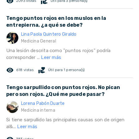
remove_red_eye
volunteer_activism
2093 vistas
Útil para 3 persona(s)
Tengo puntos rojos en los muslos en la
entrepierna, ¿a qué se debe?
Lina Paola Quintero Giraldo
Medicina General
Una lesión descrita como "puntos rojos" podría
corresponder ...
Leer más
remove_red_eye
volunteer_activism
618 vistas
Útil para 1 persona(s)
Tengo sarpullido con puntos rojos. No pican
pero son rojos. ¿Qué me puede pasar?
Lorena Pabón Duarte
Medicina interna
Si tiene sarpullido las principales causas son de origen
al&...
Leer más