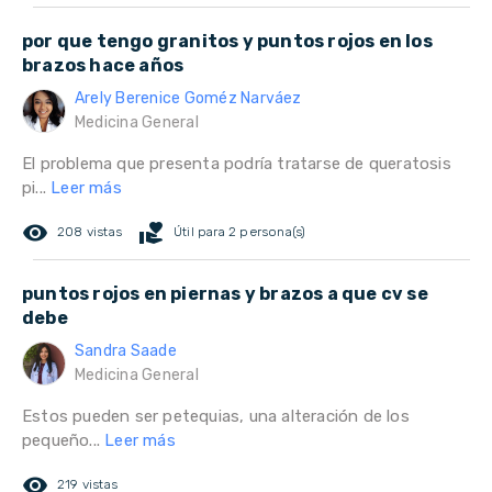
por que tengo granitos y puntos rojos en los
brazos hace años
Arely Berenice Goméz Narváez
Medicina General
El problema que presenta podría tratarse de queratosis
pi...
Leer más
remove_red_eye
volunteer_activism
208 vistas
Útil para 2 persona(s)
puntos rojos en piernas y brazos a que cv se
debe
Sandra Saade
Medicina General
Estos pueden ser petequias, una alteración de los
pequeño...
Leer más
remove_red_eye
219 vistas