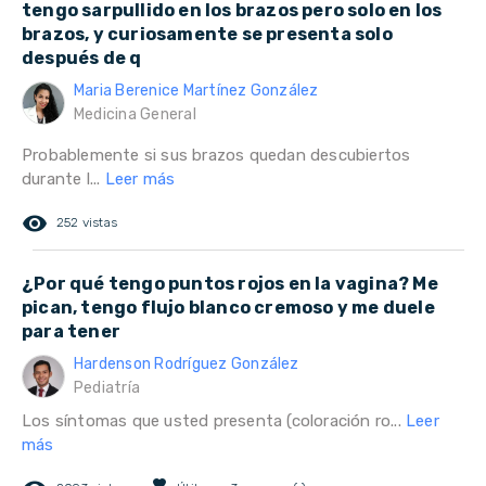
tengo sarpullido en los brazos pero solo en los
brazos, y curiosamente se presenta solo
después de q
Maria Berenice Martínez González
Medicina General
Probablemente si sus brazos quedan descubiertos
durante l...
Leer más
remove_red_eye
252 vistas
¿Por qué tengo puntos rojos en la vagina? Me
pican, tengo flujo blanco cremoso y me duele
para tener
Hardenson Rodríguez González
Pediatría
Los síntomas que usted presenta (coloración ro...
Leer
más