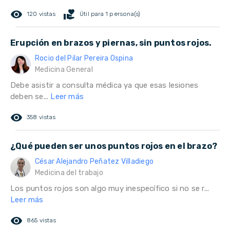
remove_red_eye
volunteer_activism
120 vistas
Útil para 1 persona(s)
Erupción en brazos y piernas, sin puntos rojos.
Rocio del Pilar Pereira Ospina
Medicina General
Debe asistir a consulta médica ya que esas lesiones
deben se...
Leer más
remove_red_eye
358 vistas
¿Qué pueden ser unos puntos rojos en el brazo?
César Alejandro Peñatez Villadiego
Medicina del trabajo
Los puntos rojos son algo muy inespecífico si no se r...
Leer más
remove_red_eye
865 vistas