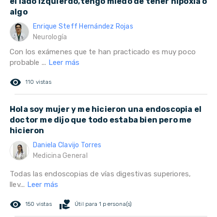
el lado izquierdo,tengo miedo de tener hipoxia o
algo
Enrique Steff Hernández Rojas
Neurología
Con los exámenes que te han practicado es muy poco
probable ...
Leer más
remove_red_eye
110 vistas
Hola soy mujer y me hicieron una endoscopia el
doctor me dijo que todo estaba bien pero me
hicieron
Daniela Clavijo Torres
Medicina General
Todas las endoscopias de vías digestivas superiores,
llev...
Leer más
remove_red_eye
volunteer_activism
150 vistas
Útil para 1 persona(s)