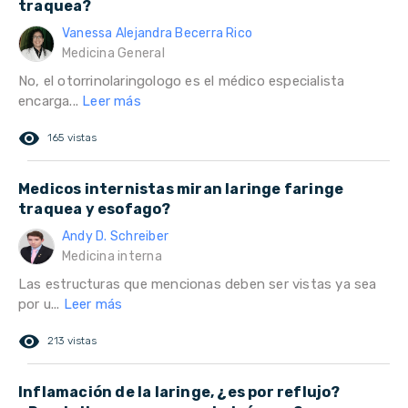
traquea?
Vanessa Alejandra Becerra Rico
Medicina General
No, el otorrinolaringologo es el médico especialista
encarga...
Leer más
remove_red_eye
165 vistas
Medicos internistas miran laringe faringe
traquea y esofago?
Andy D. Schreiber
Medicina interna
Las estructuras que mencionas deben ser vistas ya sea
por u...
Leer más
remove_red_eye
213 vistas
Inflamación de la laringe, ¿es por reflujo?