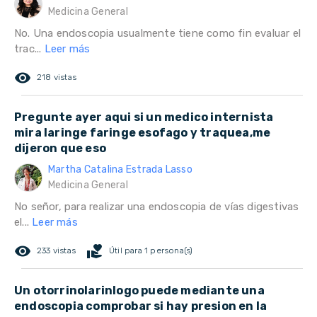
Medicina General
No. Una endoscopia usualmente tiene como fin evaluar el
trac...
Leer más
remove_red_eye
218 vistas
Pregunte ayer aqui si un medico internista
mira laringe faringe esofago y traquea,me
dijeron que eso
Martha Catalina Estrada Lasso
Medicina General
No señor, para realizar una endoscopia de vías digestivas
el...
Leer más
remove_red_eye
volunteer_activism
233 vistas
Útil para 1 persona(s)
Un otorrinolarinlogo puede mediante una
endoscopia comprobar si hay presion en la