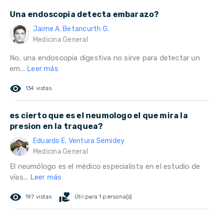
Una endoscopia detecta embarazo?
Jaime A. Betancurth G.
Medicina General
No, una endoscopia digestiva no sirve para detectar un
em...
Leer más
remove_red_eye
134 vistas
es cierto que es el neumologo el que mira la
presion en la traquea?
Eduardo E. Ventura Semidey
Medicina General
El neumólogo es el médico especialista en el estudio de
vías...
Leer más
remove_red_eye
volunteer_activism
197 vistas
Útil para 1 persona(s)