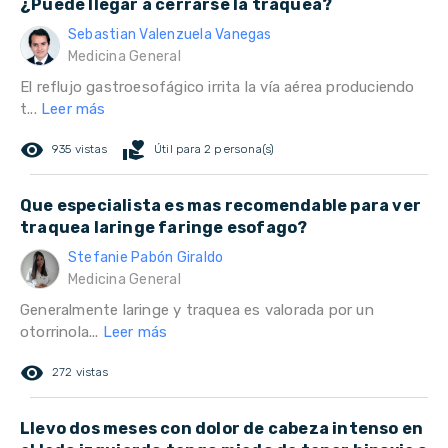
¿Puede llegar a cerrarse la tráquea?
Sebastian Valenzuela Vanegas
Medicina General
El reflujo gastroesofágico irrita la vía aérea produciendo
t...
Leer más
remove_red_eye
volunteer_activism
935 vistas
Útil para 2 persona(s)
Que especialista es mas recomendable para ver
traquea laringe faringe esofago?
Stefanie Pabón Giraldo
Medicina General
Generalmente laringe y traquea es valorada por un
otorrinola...
Leer más
remove_red_eye
272 vistas
Llevo dos meses con dolor de cabeza intenso en