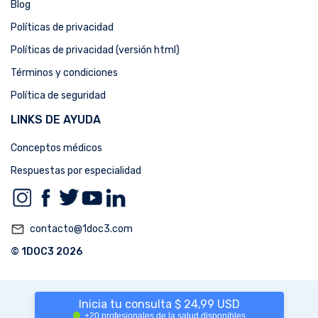
Blog
Políticas de privacidad
Políticas de privacidad (versión html)
Términos y condiciones
Política de seguridad
LINKS DE AYUDA
Conceptos médicos
Respuestas por especialidad
mail_outline
contacto@1doc3.com
© 1DOC3 2026
Inicia tu consulta $ 24,99 USD
+20 profesionales de la salud disponibles