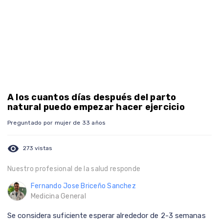
A los cuantos días después del parto
natural puedo empezar hacer ejercicio
Preguntado por mujer de 33 años
visibility
273 vistas
Nuestro profesional de la salud responde
Fernando Jose Briceño Sanchez
Medicina General
Se considera suficiente esperar alrededor de 2-3 semanas