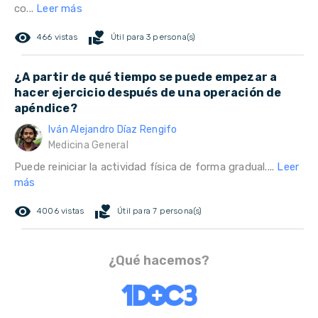
co...
Leer más
remove_red_eye
volunteer_activism
466 vistas
Útil para 3 persona(s)
¿A partir de qué tiempo se puede empezar a
hacer ejercicio después de una operación de
apéndice?
Iván Alejandro Díaz Rengifo
Medicina General
Puede reiniciar la actividad física de forma gradual....
Leer
más
remove_red_eye
volunteer_activism
4006 vistas
Útil para 7 persona(s)
¿Qué hacemos?