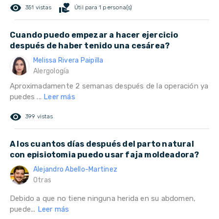
remove_red_eye
volunteer_activism
351 vistas
Útil para 1 persona(s)
Cuando puedo empezar a hacer ejercicio
después de haber tenido una cesárea?
Melissa Rivera Paipilla
Alergología
Aproximadamente 2 semanas después de la operación ya
puedes ...
Leer más
remove_red_eye
399 vistas
A los cuantos días después del parto natural
con episiotomia puedo usar faja moldeadora?
Alejandro Abello-Martinez
Otras
Debido a que no tiene ninguna herida en su abdomen,
puede...
Leer más