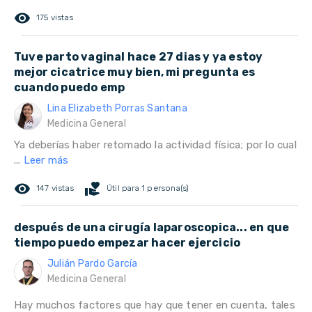
remove_red_eye
175 vistas
Tuve parto vaginal hace 27 dias y ya estoy
mejor cicatrice muy bien, mi pregunta es
cuando puedo emp
Lina Elizabeth Porras Santana
Medicina General
Ya deberías haber retomado la actividad física; por lo cual
...
Leer más
remove_red_eye
volunteer_activism
147 vistas
Útil para 1 persona(s)
después de una cirugía laparoscopica... en que
tiempo puedo empezar hacer ejercicio
Julián Pardo García
Medicina General
Hay muchos factores que hay que tener en cuenta, tales