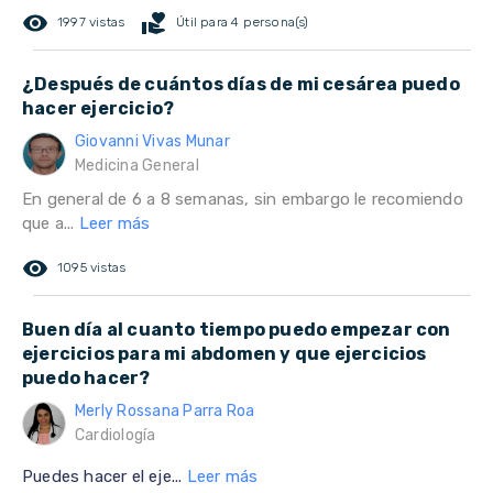
remove_red_eye
volunteer_activism
1997 vistas
Útil para 4 persona(s)
¿Después de cuántos días de mi cesárea puedo
hacer ejercicio?
Giovanni Vivas Munar
Medicina General
En general de 6 a 8 semanas, sin embargo le recomiendo
que a...
Leer más
remove_red_eye
1095 vistas
Buen día al cuanto tiempo puedo empezar con
ejercicios para mi abdomen y que ejercicios
puedo hacer?
Merly Rossana Parra Roa
Cardiología
Puedes hacer el eje...
Leer más