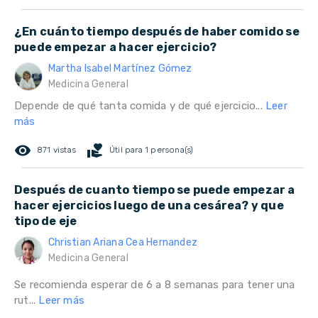
¿En cuánto tiempo después de haber comido se
puede empezar a hacer ejercicio?
Martha Isabel Martínez Gómez
Medicina General
Depende de qué tanta comida y de qué ejercicio...
Leer
más
remove_red_eye
volunteer_activism
871 vistas
Útil para 1 persona(s)
Después de cuanto tiempo se puede empezar a
hacer ejercicios luego de una cesárea? y que
tipo de eje
Christian Ariana Cea Hernandez
Medicina General
Se recomienda esperar de 6 a 8 semanas para tener una
rut...
Leer más