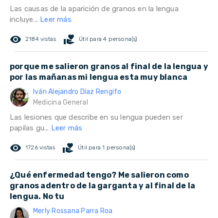
Las causas de la aparición de granos en la lengua
incluye...
Leer más
remove_red_eye
volunteer_activism
2184 vistas
Útil para 4 persona(s)
porque me salieron granos al final de la lengua y
por las mañanas mi lengua esta muy blanca
Iván Alejandro Díaz Rengifo
Medicina General
Las lesiones que describe en su lengua pueden ser
papilas gu...
Leer más
remove_red_eye
volunteer_activism
1726 vistas
Útil para 1 persona(s)
¿Qué enfermedad tengo? Me salieron como
granos adentro de la garganta y al final de la
lengua. No tu
Merly Rossana Parra Roa