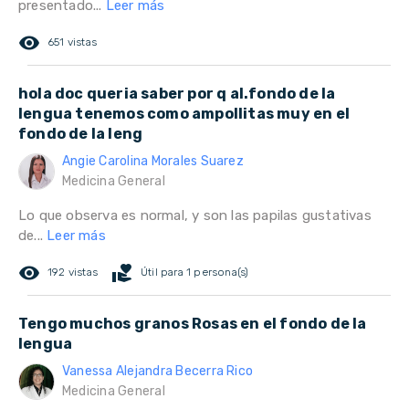
presentado...
Leer más
remove_red_eye
651 vistas
hola doc queria saber por q al.fondo de la
lengua tenemos como ampollitas muy en el
fondo de la leng
Angie Carolina Morales Suarez
Medicina General
Lo que observa es normal, y son las papilas gustativas
de...
Leer más
remove_red_eye
volunteer_activism
192 vistas
Útil para 1 persona(s)
Tengo muchos granos Rosas en el fondo de la
lengua
Vanessa Alejandra Becerra Rico
Medicina General