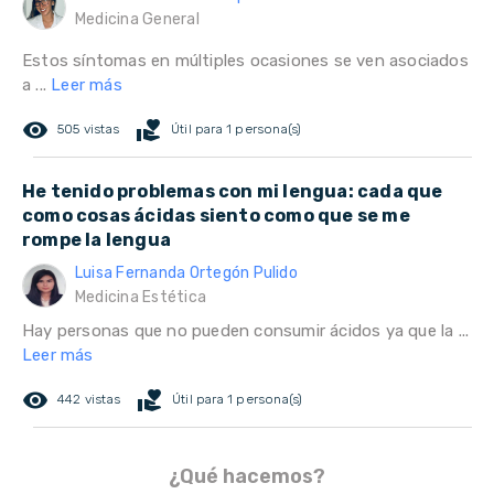
Medicina General
Estos síntomas en múltiples ocasiones se ven asociados
a ...
Leer más
remove_red_eye
volunteer_activism
505 vistas
Útil para 1 persona(s)
He tenido problemas con mi lengua: cada que
como cosas ácidas siento como que se me
rompe la lengua
Luisa Fernanda Ortegón Pulido
Medicina Estética
Hay personas que no pueden consumir ácidos ya que la ...
Leer más
remove_red_eye
volunteer_activism
442 vistas
Útil para 1 persona(s)
¿Qué hacemos?