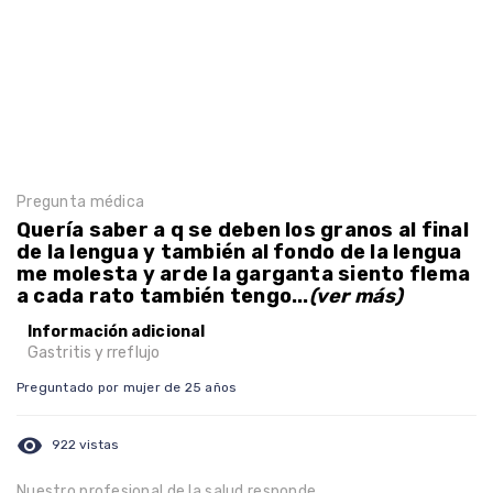
Pregunta médica
Quería saber a q se deben los granos al final
de la lengua y también al fondo de la lengua
me molesta y arde la garganta siento flema
a cada rato también tengo...
(ver más)
Información adicional
Gastritis y rreflujo
Preguntado por mujer de 25 años
visibility
922 vistas
Nuestro profesional de la salud responde