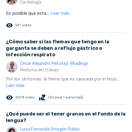
Cardiología
Es posible que este...
Leer más
remove_red_eye
541 vistas
¿Cómo saber si las flemas que tengo en la
garganta se deben a reflujo gástrico o
infección respirato
César Alejandro Peñatez Villadiego
Medicina del trabajo
Por los síntomas: la flema que es causada por infecci...
Leer más
remove_red_eye
volunteer_activism
3208 vistas
Útil para 1 persona(s)
¿Qué puede ser el tener granos en el fondo de la
lengua?
Luisa Fernanda Ortegón Pulido