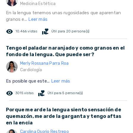
Medicina Estética
En la lengua tenemos unas rugosidades que aparentan
granos e...
Leer más
remove_red_eye
volunteer_activism
10.466 vistas
Útil para 20 persona(s)
Tengo el paladar naranjado y como granos en el
fondo de la lengua. Que puede ser?
Merly Rossana Parra Roa
Cardiología
Es posible que este...
Leer más
remove_red_eye
volunteer_activism
3015 vistas
Útil para 5 persona(s)
Porque me arde la lengua siento sensación de
quemazón, me arde la garganta y tengo aftas
en la encia
Carolina Osorio Restrepo