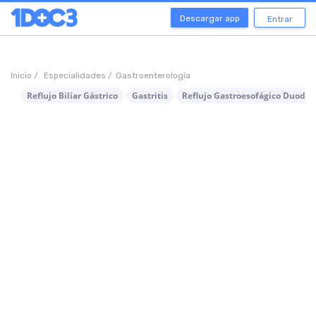
Descargar app
Entrar
Inicio /
Especialidades /
Gastroenterología
Reflujo Biliar Gástrico
Gastritis
Reflujo Gastroesofágico Duoden