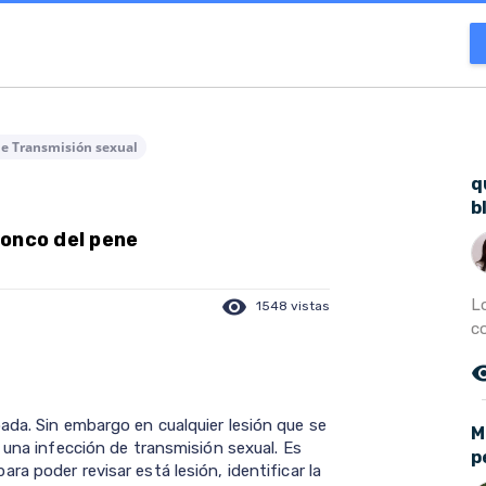
de Transmisión sexual
q
b
ronco del pene
visibility
L
1548 vistas
c
remove_r
ada. Sin embargo en cualquier lesión que se
M
 una infección de transmisión sexual. Es
p
a poder revisar está lesión, identificar la