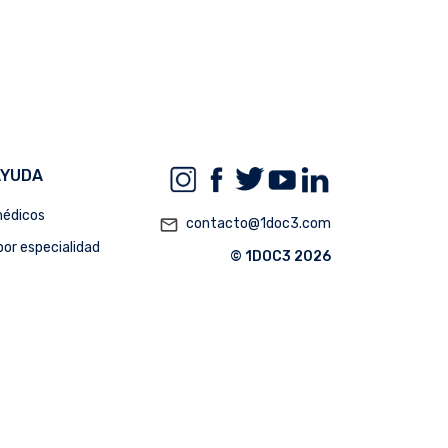
AYUDA
édicos
mail_outline
contacto@1doc3.com
or especialidad
© 1DOC3 2026