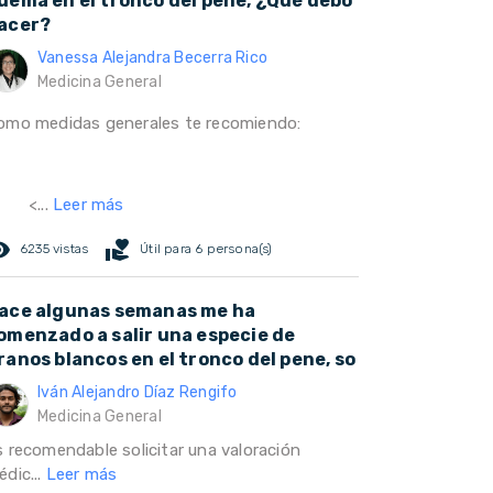
uema en el tronco del pene, ¿Qué debo
acer?
Vanessa Alejandra Becerra Rico
Medicina General
omo medidas generales te recomiendo:
<...
Leer más
ed_eye
volunteer_activism
6235 vistas
Útil para 6 persona(s)
ace algunas semanas me ha
omenzado a salir una especie de
ranos blancos en el tronco del pene, so
Iván Alejandro Díaz Rengifo
Medicina General
s recomendable solicitar una valoración
dic...
Leer más