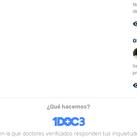
N
de
remove_r
G
Se
p
remove_r
¿Qué hacemos?
en la que doctores verificados responden tus inquietude