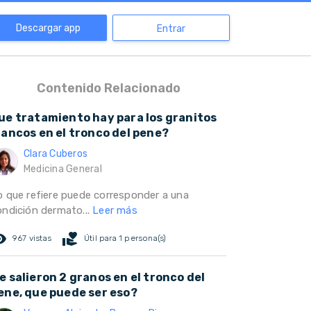
Descargar app
Entrar
Contenido Relacionado
ue tratamiento hay para los granitos
lancos en el tronco del pene?
Clara Cuberos
Medicina General
o que refiere puede corresponder a una
ondición dermato...
Leer más
ed_eye
volunteer_activism
967 vistas
Útil para 1 persona(s)
e salieron 2 granos en el tronco del
ene, que puede ser eso?