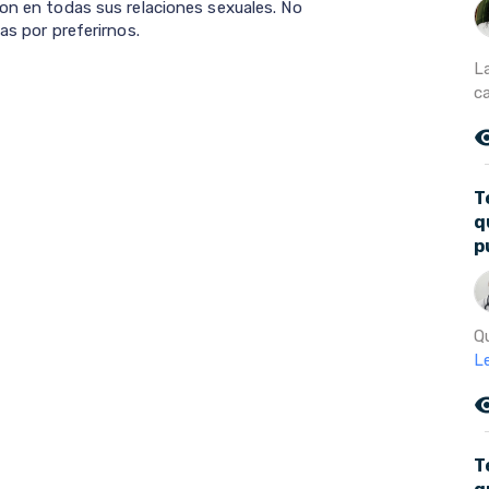
don en todas sus relaciones sexuales. No
as por preferirnos.
L
c
remove_r
T
q
p
Qu
L
remove_r
T