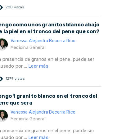
ed_eye
208 vistas
engo como unos granitos blanco abajo
e la piel en el tronco del pene que son?
Vanessa Alejandra Becerra Rico
Medicina General
a presencia de granos en el pene, puede ser
ausado por ...
Leer más
ed_eye
1279 vistas
engo 1 granito blanco en el tronco del
ene que sera
Vanessa Alejandra Becerra Rico
Medicina General
a presencia de granos en el pene, puede ser
ausado por ...
Leer más