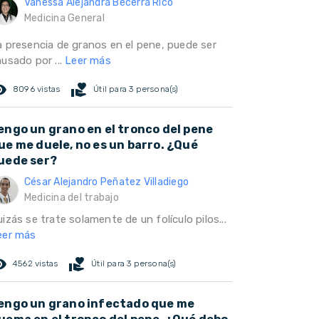
Vanessa Alejandra Becerra Rico
Medicina General
a presencia de granos en el pene, puede ser
ausado por ...
Leer más
ed_eye
volunteer_activism
8096 vistas
Útil para 3 persona(s)
engo un grano en el tronco del pene
ue me duele, no es un barro. ¿Qué
uede ser?
César Alejandro Peñatez Villadiego
Medicina del trabajo
izás se trate solamente de un folículo pilos...
eer más
ed_eye
volunteer_activism
4562 vistas
Útil para 3 persona(s)
engo un grano infectado que me