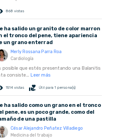
ed_eye
868 vistas
e ha salido un granito de color marron
n el tronco del pene, tiene apariencia
e un grano enterrad
Merly Rossana Parra Roa
Cardiología
s posible que estés presentando una Balanitis
ta consiste...
Leer más
ed_eye
volunteer_activism
1514 vistas
Útil para 1 persona(s)
e ha salido como un grano en el tronco
el pene, es un poco grande, como del
amaño de una pastilla
César Alejandro Peñatez Villadiego
Medicina del trabajo