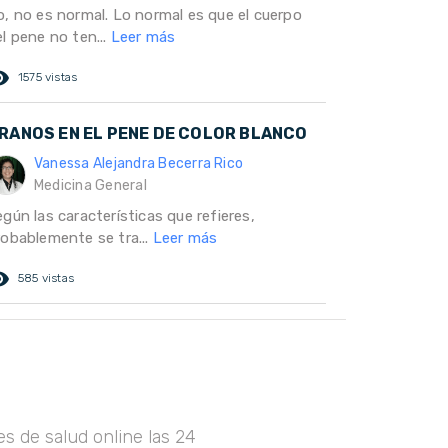
o, no es normal. Lo normal es que el cuerpo
l pene no ten...
Leer más
ed_eye
1575 vistas
RANOS EN EL PENE DE COLOR BLANCO
Vanessa Alejandra Becerra Rico
Medicina General
gún las características que refieres,
robablemente se tra...
Leer más
ed_eye
585 vistas
s de salud online las 24