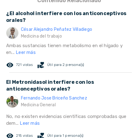
Contenido Relacionado
¿El alcohol interfiere con los anticonceptivos
orales?
César Alejandro Peñatez Villadiego
Medicina del trabajo
Ambas sustancias tienen metabolismo en el hígado y
en...
Leer más
remove_red_eye
volunteer_activism
721 vistas
Útil para 2 persona(s)
El Metronidasol interfiere con los
anticonceptivos orales?
Fernando Jose Briceño Sanchez
Medicina General
No, no existen evidencias científicas comprobadas que
dem...
Leer más
remove_red_eye
volunteer_activism
215 vistas
Útil para 1 persona(s)