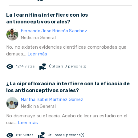
La l carnitina interfiere con los
anticonceptivos orales?
Fernando Jose Briceño Sanchez
Medicina General
No, no existen evidencias cientificas comprobadas que
demues...
Leer más
remove_red_eye
volunteer_activism
1214 vistas
Útil para 8 persona(s)
¿La ciprofloxacina interfiere con la eficacia de
los anticonceptivos orales?
Martha Isabel Martínez Gómez
Medicina General
No disminuye su eficacia. Acabo de leer un estudio en el
cua...
Leer más
remove_red_eye
volunteer_activism
812 vistas
Útil para 5 persona(s)