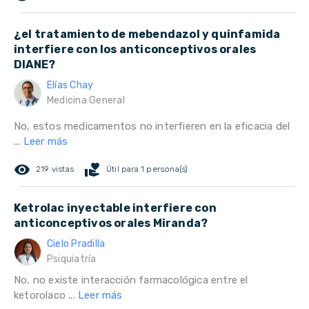
¿el tratamiento de mebendazol y quinfamida
interfiere con los anticonceptivos orales
DIANE?
Elías Chay
Medicina General
No, estos medicamentos no interfieren en la eficacia del
...
Leer más
remove_red_eye
volunteer_activism
219 vistas
Útil para 1 persona(s)
Ketrolac inyectable interfiere con
anticonceptivos orales Miranda?
Cielo Pradilla
Psiquiatría
No, no existe interacción farmacológica entre el
ketorolaco ...
Leer más