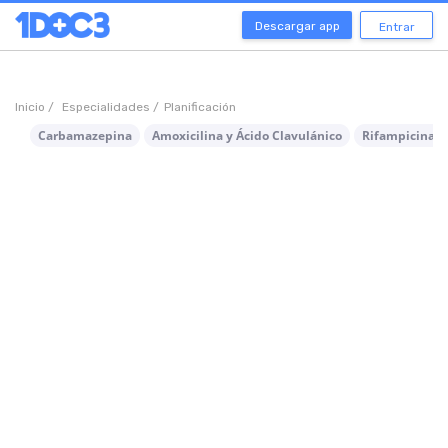
Descargar app
Entrar
Inicio /
Especialidades /
Planificación
Carbamazepina
Amoxicilina y Ácido Clavulánico
Rifampicina +