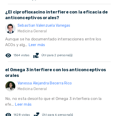
¿El ciprofloxacino interfiere con la eficacia de
anticonceptivos orales?
Sebastian Valenzuela Vanegas
Medicina General
Aunque se ha documentado interracciones entre los
ACOs y alg...
Leer más
remove_red_eye
volunteer_activism
1364 vistas
Útil para 2 persona(s)
el Omega 3 interfiere con los anticonceptivos
orales
Vanessa Alejandra Becerra Rico
Medicina General
No, no esta descrito que el Omega 3 interfiera con la
efe...
Leer más
remove_red_eye
volunteer_activism
1428 vistas
Útil para 6 persona(s)