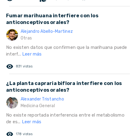
Fumar marihuana interfiere con los
anticonceptivos orales?
Alejandro Abello-Martinez
Otras
No existen datos que confirmen que la marihuana puede
interf...
Leer más
remove_red_eye
831 vistas
¿La planta capraria biflora interfiere con los
anticonceptivos orales?
Alexander Tristancho
Medicina General
No existe reportada interferencia entre el metabolismo
de es...
Leer más
remove_red_eye
178 vistas