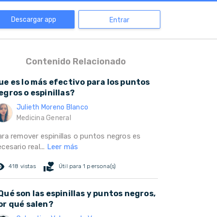
Descargar app
Entrar
Contenido Relacionado
ue es lo más efectivo para los puntos
egros o espinillas?
Julieth Moreno Blanco
Medicina General
ara remover espinillas o puntos negros es
cesario real...
Leer más
ed_eye
volunteer_activism
418 vistas
Útil para 1 persona(s)
Qué son las espinillas y puntos negros,
or qué salen?