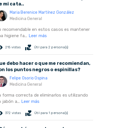
e mi cata..
Maria Berenice Martínez González
Medicina General
o recomendable en estos casos es mantener
a higiene fa...
Leer más
ed_eye
volunteer_activism
215 vistas
Útil para 2 persona(s)
ue debo hacer o que me recomiendan,
on los puntos negros o espinillas?
Felipe Osorio Ospina
Medicina General
a forma correcta de eliminarlos es utilizando
 jabón a...
Leer más
ed_eye
volunteer_activism
372 vistas
Útil para 1 persona(s)