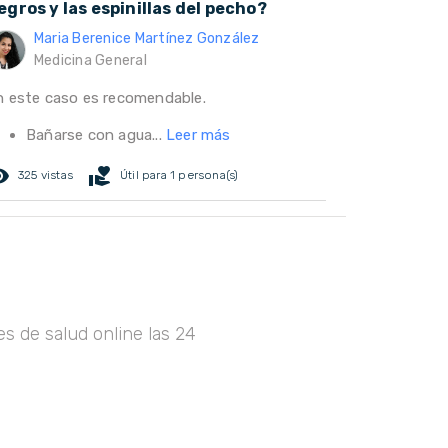
egros y las espinillas del pecho?
Maria Berenice Martínez González
Medicina General
n este caso es recomendable.
Bañarse con agua...
Leer más
ed_eye
volunteer_activism
325 vistas
Útil para 1 persona(s)
s de salud online las 24