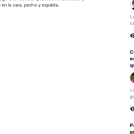
 en la cara, pecho y espalda.
L
t
remove_r
C
e
q
L
gr
remove_r
P
p