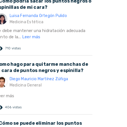
Cómo podría sacar los puntos negros o
spinillas de mi cara?
Luisa Fernanda Ortegón Pulido
Medicina Estética
e debe mantener una hidratación adecuada
nto de la...
Leer más
ed_eye
710 vistas
omo hago para quitarme manchas de
a cara de puntos negros y espinilla?
Diego Mauricio Martínez Zúñiga
Medicina General
eer más
ed_eye
406 vistas
Cómo se puede eliminar los puntos