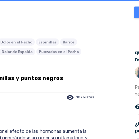
Dolor en el Pecho
Espinillas
Barros
Dolor de Espalda
Punzadas en el Pecho
q
n
inillas y puntos negros
P
ne
visibility
187 vistas
remove_r
¿
p
or el efecto de las hormonas aumenta la
s) generándose un proceso inflamatorio y