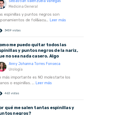
Sebastian Valenzuela Vanegas
Medicina General
as espinillas y puntos negros son
aponamientos de fol&iacu...
Leer más
ed_eye
3459 vistas
omo me puedo quitar todos las
spinillas y puntos negros de la nariz,
ue no sea nada casero. Algo
Anny Johanna Torres Fonseca
Urología
o más importante es NO molestarte los
anos o espinillas. ...
Leer más
ed_eye
463 vistas
or qué me salen tantas espinillas y
untos negros?