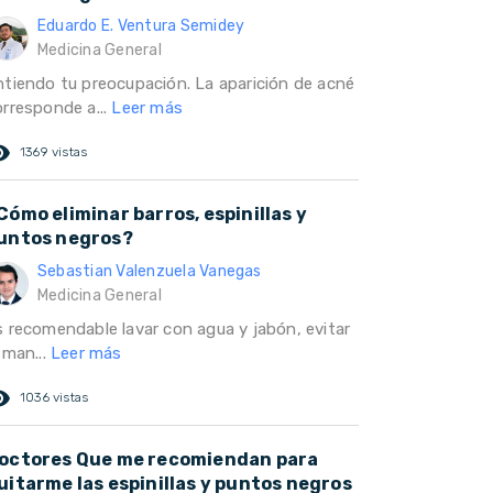
Eduardo E. Ventura Semidey
Medicina General
ntiendo tu preocupación. La aparición de acné
orresponde a...
Leer más
ed_eye
1369 vistas
Cómo eliminar barros, espinillas y
untos negros?
Sebastian Valenzuela Vanegas
Medicina General
s recomendable lavar con agua y jabón, evitar
 man...
Leer más
ed_eye
1036 vistas
octores Que me recomiendan para
uitarme las espinillas y puntos negros