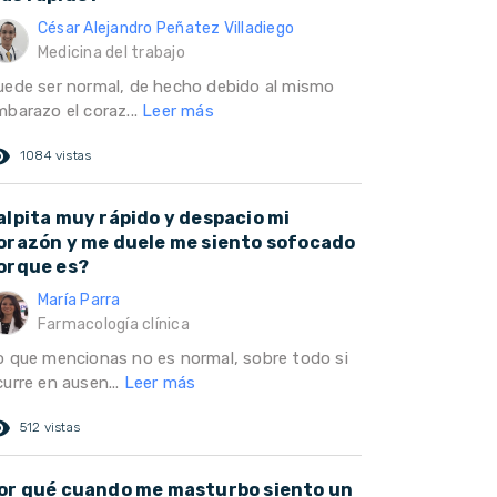
César Alejandro Peñatez Villadiego
Medicina del trabajo
uede ser normal, de hecho debido al mismo
mbarazo el coraz...
Leer más
ed_eye
1084 vistas
alpita muy rápido y despacio mi
orazón y me duele me siento sofocado
orque es?
María Parra
Farmacología clínica
o que mencionas no es normal, sobre todo si
urre en ausen...
Leer más
ed_eye
512 vistas
or qué cuando me masturbo siento un