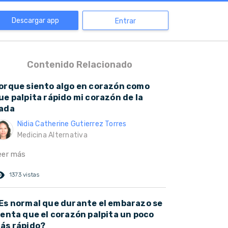
Descargar app
Entrar
Contenido Relacionado
orque siento algo en corazón como
ue palpita rápido mi corazón de la
ada
Nidia Catherine Gutierrez Torres
Medicina Alternativa
eer más
ed_eye
1373 vistas
Es normal que durante el embarazo se
ienta que el corazón palpita un poco
ás rápido?