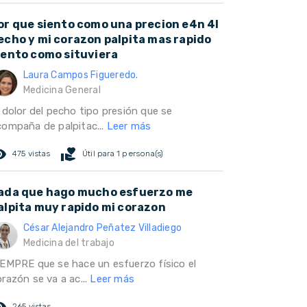
or que siento como una precion e4n 4l
echo y mi corazon palpita mas rapido
iento como situviera
Laura Campos Figueredo.
Medicina General
 dolor del pecho tipo presión que se
compaña de palpitac...
Leer más
ed_eye
volunteer_activism
475 vistas
Útil para 1 persona(s)
ada que hago mucho esfuerzo me
alpita muy rapido mi corazon
César Alejandro Peñatez Villadiego
Medicina del trabajo
IEMPRE que se hace un esfuerzo físico el
razón se va a ac...
Leer más
ed_eye
265 vistas