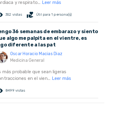
rdiaca y respirato...
Leer más
ed_eye
volunteer_activism
352 vistas
Útil para 1 persona(s)
engo 36 semanas de embarazo y siento
ue algo me palpita en el vientre, es
lgo diferente a las pat
Oscar Horacio Macias Diaz
Medicina General
s más probable que sean ligeras
ntracciones en el vien...
Leer más
ed_eye
8499 vistas