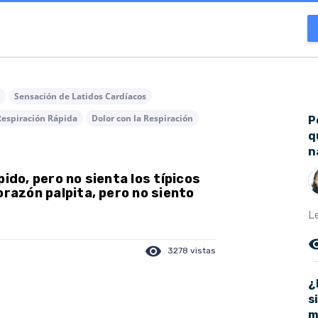
Sensación de Latidos Cardíacos
Respiración Rápida
Dolor con la Respiración
P
q
n
ido, pero no sienta los típicos
orazón palpita, pero no siento
L
remove_r
visibility
3278 vistas
¿
s
m