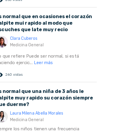
s normal que en ocasiones el corazón
alpite mui rapido al modo que
scuches que late muy recio
Clara Cuberos
Medicina General
 que refiere Puede ser normal, si está
ciendo ejercic...
Leer más
ed_eye
260 vistas
s normal que una niña de 3 años le
alpite muy rapido su corazón siempre
ue duerme?
Laura Milena Abella Morales
Medicina General
iempre los niños tienen una frecuencia