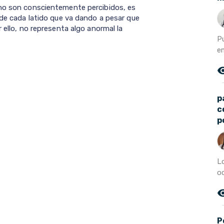
 no son conscientemente percibidos, es
 de cada latido que va dando a pesar que
 ello, no representa algo anormal la
P
e
remove_r
p
c
p
L
oc
remove_r
P