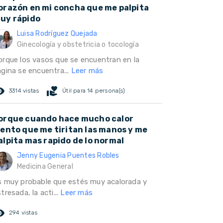
orazón en mi concha que me palpita
uy rápido
Luisa Rodríguez Quejada
Ginecología y obstetricia o tocología
orque los vasos que se encuentran en la
agina se encuentra...
Leer más
ed_eye
volunteer_activism
3314 vistas
Útil para 14 persona(s)
orque cuando hace mucho calor
iento que me tiritan las manos y me
alpita mas rapido de lo normal
Jenny Eugenia Puentes Robles
Medicina General
s muy probable que estés muy acalorada y
tresada, la acti...
Leer más
ed_eye
294 vistas