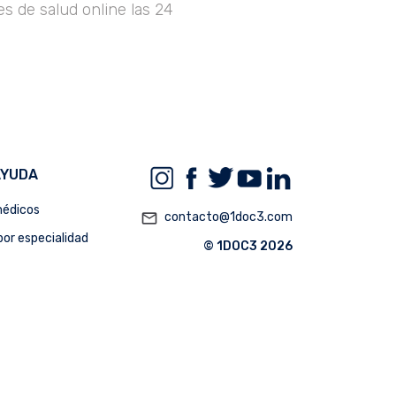
s de salud online las 24
AYUDA
édicos
mail_outline
contacto@1doc3.com
or especialidad
© 1DOC3 2026