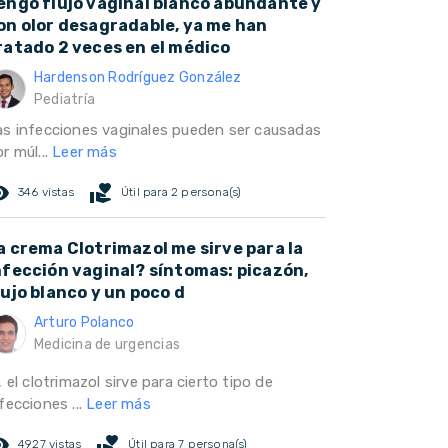
engo flujo vaginal blanco abundante y
on olor desagradable, ya me han
ratado 2 veces en el médico
Hardenson Rodríguez González
Pediatría
as infecciones vaginales pueden ser causadas
r múl...
Leer más
ed_eye
volunteer_activism
346 vistas
Útil para 2 persona(s)
a crema Clotrimazol me sirve para la
nfección vaginal? síntomas: picazón,
lujo blanco y un poco d
Arturo Polanco
Medicina de urgencias
, el clotrimazol sirve para cierto tipo de
fecciones ...
Leer más
ed_eye
volunteer_activism
4927 vistas
Útil para 7 persona(s)