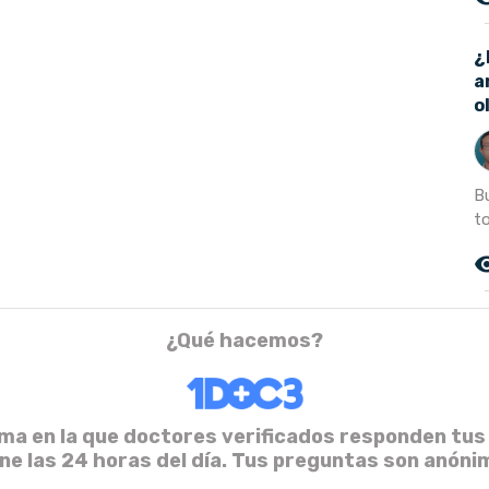
¿
a
o
B
t
remove_r
¿Qué hacemos?
ma en la que doctores verificados responden tus
ine las 24 horas del día. Tus preguntas son anóni