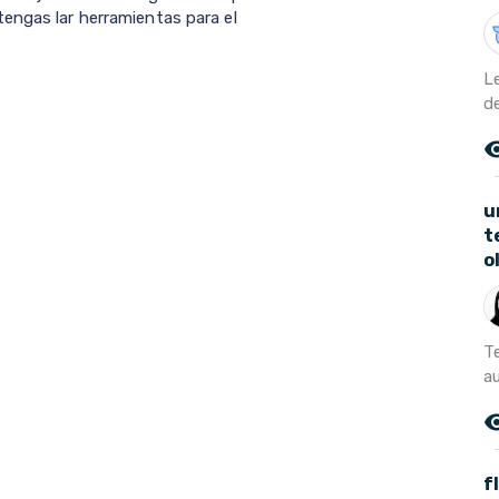
engas lar herramientas para el
Le
de
remove_r
u
t
o
T
au
remove_r
f