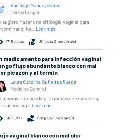
Santiago Muñoz piñeros
Dermatología
 sugiero hacer una citología vaginal para
terminar si ha...
Leer más
ed_eye
volunteer_activism
1715 vistas
Útil para 2 persona(s)
n medicamento para infección vaginal
engo flujo abundante blanco con mal
lor picazón y al termin
Laura Catalina Gutierrez Rueda
Medicina General
e recomiendo acudir a tu médico de cabecera,
nque los sig...
Leer más
ed_eye
volunteer_activism
516 vistas
Útil para 1 persona(s)
lujo vaginal blanco con mal olor