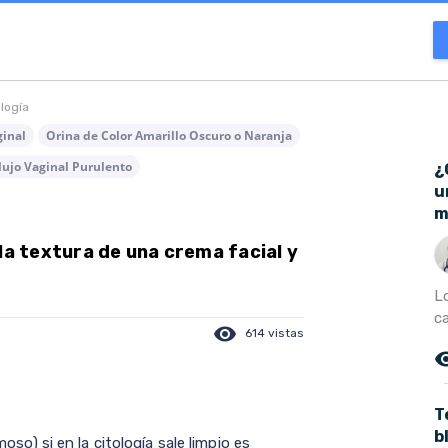
ología
ginal
Orina de Color Amarillo Oscuro o Naranja
lujo Vaginal Purulento
¿
u
m
la textura de una crema facial y
L
c
visibility
614 vistas
remove_r
T
b
moso) si en la citología sale limpio es