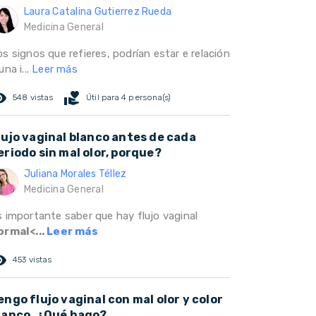
Laura Catalina Gutierrez Rueda
Medicina General
s signos que refieres, podrían estar e relación
una i...
Leer más
ed_eye
volunteer_activism
548 vistas
Útil para 4 persona(s)
lujo vaginal blanco antes de cada
eriodo sin mal olor, porque?
Juliana Morales Téllez
Medicina General
s importante saber que hay flujo vaginal
ormal<...
Leer más
ed_eye
453 vistas
engo flujo vaginal con mal olor y color
lanco. ¿Qué hago?