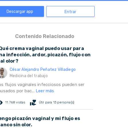
Descargar app
Entrar
Contenido Relacionado
Qué crema vaginal puedo usar para
na infección, ardor, picazón, flujo con
al olor?
César Alejandro Peñatez Villadiego
Medicina del trabajo
os flujos vaginales infecciosos pueden ser
ausados por bac...
Leer más
ed_eye
volunteer_activism
11.768 vistas
Útil para 13 persona(s)
engo picazón vaginal y mi flujo es
lanco sin olor.