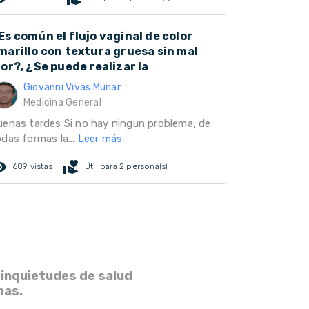
Es común el flujo vaginal de color
marillo con textura gruesa sin mal
lor?, ¿Se puede realizar la
Giovanni Vivas Munar
Medicina General
uenas tardes Si no hay ningun problema, de
odas formas la...
Leer más
ed_eye
volunteer_activism
689 vistas
Útil para 2 persona(s)
 inquietudes de salud
mas.