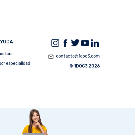
AYUDA
édicos
mail_outline
contacto@1doc3.com
or especialidad
© 1DOC3 2026