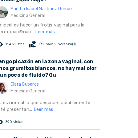
Martha Isabel Martínez Gómez
Medicina General
 ideal es hacer un frotis vaginal para la
entificaci&oac...
Leer más
ed_eye
volunteer_activism
1243 vistas
Útil para 2 persona(s)
engo picazón en la zona vaginal, con
nos grumitos blancos, no hay mal olor
 un poco de fluido? Qu
Clara Cuberos
Medicina General
o es normal lo que describe, posiblemente
sté presentan...
Leer más
ed_eye
390 vistas