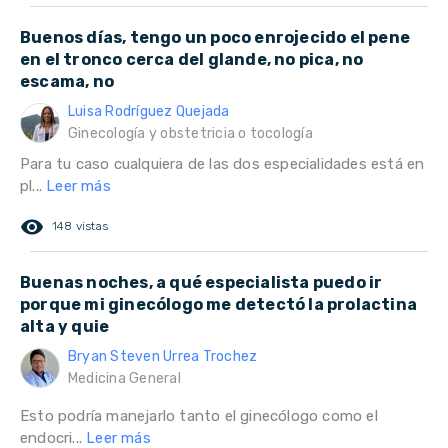
Buenos días, tengo un poco enrojecido el pene
en el tronco cerca del glande, no pica, no
escama, no
Luisa Rodríguez Quejada
Ginecología y obstetricia o tocología
Para tu caso cualquiera de las dos especialidades está en
pl...
Leer más
remove_red_eye
148 vistas
Buenas noches, a qué especialista puedo ir
porque mi ginecólogo me detectó la prolactina
alta y quie
Bryan Steven Urrea Trochez
Medicina General
Esto podría manejarlo tanto el ginecólogo como el
endocri...
Leer más