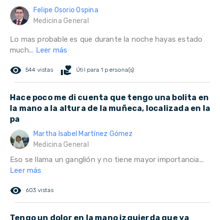
Felipe Osorio Ospina
Medicina General
Lo mas probable es que durante la noche hayas estado
much...
Leer más
remove_red_eye
volunteer_activism
544 vistas
Útil para 1 persona(s)
Hace poco me di cuenta que tengo una bolita en
la mano a la altura de la muñeca, localizada en la
pa
Martha Isabel Martínez Gómez
Medicina General
Eso se llama un ganglión y no tiene mayor importancia...
Leer más
remove_red_eye
603 vistas
Tengo un dolor en la mano izquierda que va