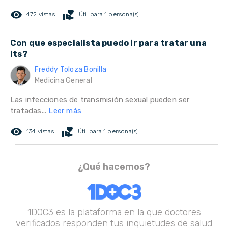
remove_red_eye
volunteer_activism
472 vistas
Útil para 1 persona(s)
Con que especialista puedo ir para tratar una
its?
Freddy Toloza Bonilla
Medicina General
Las infecciones de transmisión sexual pueden ser
tratadas...
Leer más
remove_red_eye
volunteer_activism
134 vistas
Útil para 1 persona(s)
¿Qué hacemos?
1DOC3 es la plataforma en la que doctores
verificados responden tus inquietudes de salud