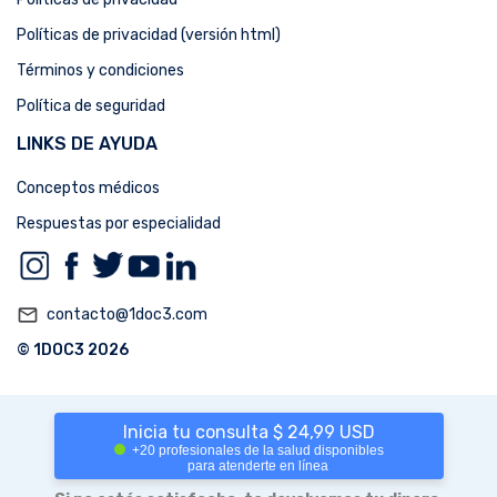
Políticas de privacidad (versión html)
Términos y condiciones
Política de seguridad
LINKS DE AYUDA
Conceptos médicos
Respuestas por especialidad
mail_outline
contacto@1doc3.com
© 1DOC3 2026
Inicia tu consulta $ 24,99 USD
+20 profesionales de la salud disponibles
para atenderte en línea