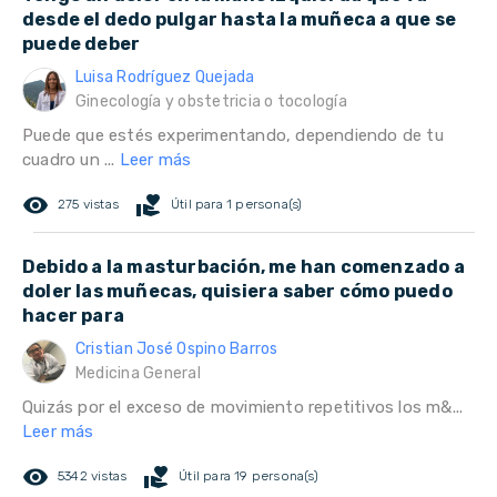
desde el dedo pulgar hasta la muñeca a que se
puede deber
Luisa Rodríguez Quejada
Ginecología y obstetricia o tocología
Puede que estés experimentando, dependiendo de tu
cuadro un ...
Leer más
remove_red_eye
volunteer_activism
275 vistas
Útil para 1 persona(s)
Debido a la masturbación, me han comenzado a
doler las muñecas, quisiera saber cómo puedo
hacer para
Cristian José Ospino Barros
Medicina General
Quizás por el exceso de movimiento repetitivos los m&...
Leer más
remove_red_eye
volunteer_activism
5342 vistas
Útil para 19 persona(s)