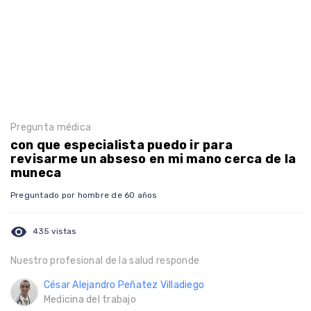
Pregunta médica
con que especialista puedo ir para
revisarme un abseso en mi mano cerca de la
muneca
Preguntado por hombre de 60 años
visibility
435 vistas
Nuestro profesional de la salud responde
César Alejandro Peñatez Villadiego
Medicina del trabajo