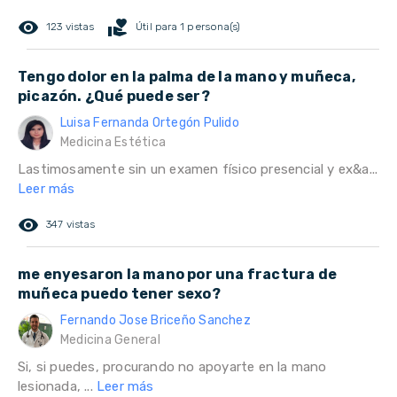
remove_red_eye
volunteer_activism
123 vistas
Útil para 1 persona(s)
Tengo dolor en la palma de la mano y muñeca,
picazón. ¿Qué puede ser?
Luisa Fernanda Ortegón Pulido
Medicina Estética
Lastimosamente sin un examen físico presencial y ex&a...
Leer más
remove_red_eye
347 vistas
me enyesaron la mano por una fractura de
muñeca puedo tener sexo?
Fernando Jose Briceño Sanchez
Medicina General
Si, si puedes, procurando no apoyarte en la mano
lesionada, ...
Leer más