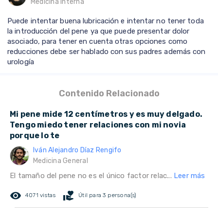
Medicina interna
Puede intentar buena lubricación e intentar no tener toda
la introducción del pene ya que puede presentar dolor
asociado, para tener en cuenta otras opciones como
reducciones debe ser hablado con sus padres además con
urología
Contenido Relacionado
Mi pene mide 12 centímetros y es muy delgado.
Tengo miedo tener relaciones con mi novia
porque lo te
Iván Alejandro Díaz Rengifo
Medicina General
El tamaño del pene no es el único factor relac...
Leer más
remove_red_eye
volunteer_activism
4071 vistas
Útil para 3 persona(s)