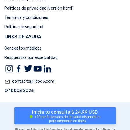
Políticas de privacidad (versión html)
Términos y condiciones
Política de seguridad
LINKS DE AYUDA
Conceptos médicos
Respuestas por especialidad
mail_outline
contacto@1doc3.com
© 1DOC3 2026
Inicia tu consulta $ 24,99 USD
+20 profesionales de la salud disponibles
para atenderte en línea
Si no estás satisfecho, te devolvemos tu dinero.