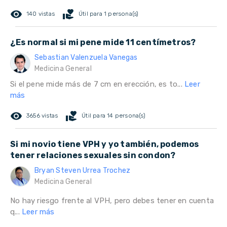
remove_red_eye
volunteer_activism
140 vistas
Útil para 1 persona(s)
¿Es normal si mi pene mide 11 centímetros?
Sebastian Valenzuela Vanegas
Medicina General
Si el pene mide más de 7 cm en erección, es to...
Leer
más
remove_red_eye
volunteer_activism
3656 vistas
Útil para 14 persona(s)
Si mi novio tiene VPH y yo también, podemos
tener relaciones sexuales sin condon?
Bryan Steven Urrea Trochez
Medicina General
No hay riesgo frente al VPH, pero debes tener en cuenta
q...
Leer más