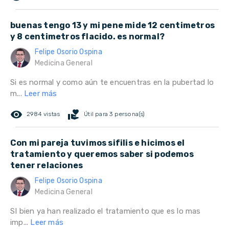
buenas tengo 13 y mi pene mide 12 centimetros
y 8 centimetros flacido. es normal?
Felipe Osorio Ospina
Medicina General
Si es normal y como aún te encuentras en la pubertad lo
m...
Leer más
remove_red_eye
volunteer_activism
2984 vistas
Útil para 3 persona(s)
Con mi pareja tuvimos sifilis e hicimos el
tratamiento y queremos saber si podemos
tener relaciones
Felipe Osorio Ospina
Medicina General
SI bien ya han realizado el tratamiento que es lo mas
imp...
Leer más