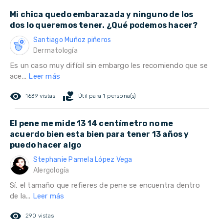
Mi chica quedo embarazada y ninguno de los
dos lo queremos tener. ¿Qué podemos hacer?
Santiago Muñoz piñeros
Dermatología
Es un caso muy difícil sin embargo les recomiendo que se
ace...
Leer más
remove_red_eye
volunteer_activism
1639 vistas
Útil para 1 persona(s)
El pene me mide 13 14 centímetro no me
acuerdo bien esta bien para tener 13 años y
puedo hacer algo
Stephanie Pamela López Vega
Alergología
Sí, el tamaño que refieres de pene se encuentra dentro
de la...
Leer más
remove_red_eye
290 vistas