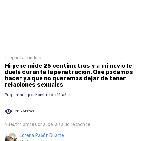
Pregunta médica
Mi pene mide 26 centímetros y a mi novio le
duele durante la penetracion. Que podemos
hacer ya que no queremos dejar de tener
relaciones sexuales
Preguntado por Hombre de 14 años
visibility
1115 vistas
Nuestro profesional de la salud responde
Lorena Pabón Duarte