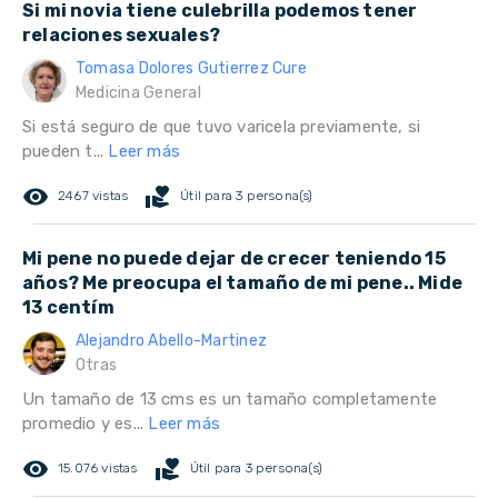
Si mi novia tiene culebrilla podemos tener
relaciones sexuales?
Tomasa Dolores Gutierrez Cure
Medicina General
Si está seguro de que tuvo varicela previamente, si
pueden t...
Leer más
remove_red_eye
volunteer_activism
2467 vistas
Útil para 3 persona(s)
Mi pene no puede dejar de crecer teniendo 15
años? Me preocupa el tamaño de mi pene.. Mide
13 centím
Alejandro Abello-Martinez
Otras
Un tamaño de 13 cms es un tamaño completamente
promedio y es...
Leer más
remove_red_eye
volunteer_activism
15.076 vistas
Útil para 3 persona(s)