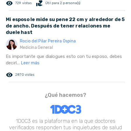
remove_red_eye
volunteer_activism
729 vistas
Útil para 2 persona(s)
Mi esposo le mide su pene 22 cm y alrededor de 5
de ancho. Después de tener relaciones me
duele hast
Rocio del Pilar Pereira Ospina
Medicina General
Es importante que dialogues esto con tu esposo, debes
decirl...
Leer más
remove_red_eye
2870 vistas
¿Qué hacemos?
1DOC3 es la plataforma en la que doctores
verificados responden tus inquietudes de salud