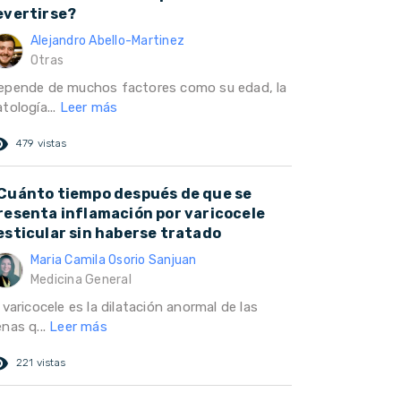
evertirse?
Alejandro Abello-Martinez
Otras
epende de muchos factores como su edad, la
tología...
Leer más
ed_eye
479 vistas
Cuánto tiempo después de que se
resenta inflamación por varicocele
esticular sin haberse tratado
Maria Camila Osorio Sanjuan
Medicina General
 varicocele es la dilatación anormal de las
nas q...
Leer más
ed_eye
221 vistas