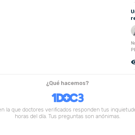
U
r
N
PE
remove_r
¿Qué hacemos?
en la que doctores verificados responden tus inquietude
horas del día. Tus preguntas son anónimas.