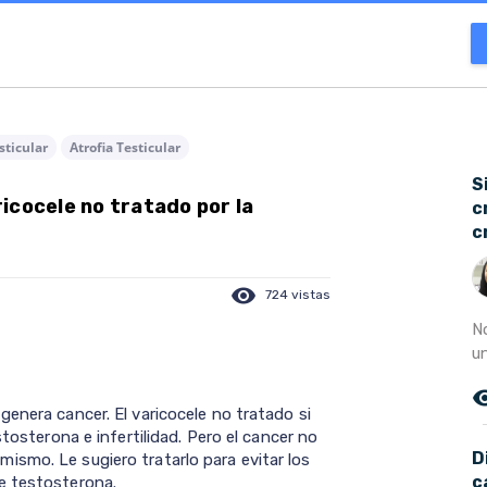
sticular
Atrofia Testicular
S
icocele no tratado por la
c
c
visibility
724 vistas
N
un
remove_r
enera cancer. El varicocele no tratado si
stosterona e infertilidad. Pero el cancer no
D
smo. Le sugiero tratarlo para evitar los
c
e testosterona.