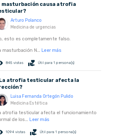
a masturbación causa atrofia
esticular?
Arturo Polanco
Medicina de urgencias
o, esto es completamente falso.
a masturbación N...
Leer más
ed_eye
volunteer_activism
845 vistas
Útil para 1 persona(s)
La atrofia testicular afecta la
rección?
Luisa Fernanda Ortegón Pulido
Medicina Estética
a atrofia testicular afecta el funcionamiento
rmal de los...
Leer más
ed_eye
volunteer_activism
1094 vistas
Útil para 1 persona(s)