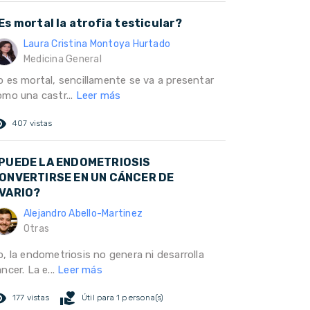
Es mortal la atrofia testicular?
Laura Cristina Montoya Hurtado
Medicina General
o es mortal, sencillamente se va a presentar
omo una castr...
Leer más
ed_eye
407 vistas
PUEDE LA ENDOMETRIOSIS
ONVERTIRSE EN UN CÁNCER DE
VARIO?
Alejandro Abello-Martinez
Otras
o, la endometriosis no genera ni desarrolla
ncer. La e...
Leer más
ed_eye
volunteer_activism
177 vistas
Útil para 1 persona(s)