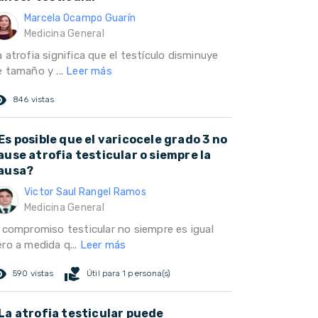
Marcela Ocampo Guarín
Medicina General
 atrofia significa que el testículo disminuye
e tamaño y ...
Leer más
ed_eye
846 vistas
Es posible que el varicocele grado 3 no
ause atrofia testicular o siempre la
ausa?
Victor Saul Rangel Ramos
Medicina General
l compromiso testicular no siempre es igual
ero a medida q...
Leer más
ed_eye
volunteer_activism
590 vistas
Útil para 1 persona(s)
La atrofia testicular puede