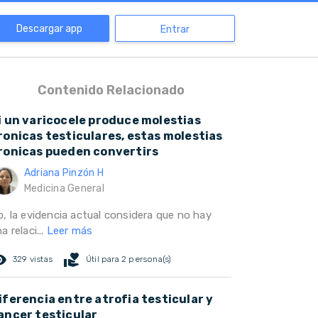
Descargar app
Entrar
Contenido Relacionado
i un varicocele produce molestias
ronicas testiculares, estas molestias
ronicas pueden convertirs
Adriana Pinzón H
Medicina General
o, la evidencia actual considera que no hay
a relaci...
Leer más
ed_eye
volunteer_activism
329 vistas
Útil para 2 persona(s)
iferencia entre atrofia testicular y
ancer testicular