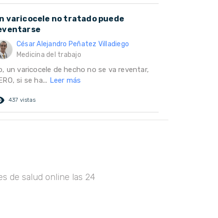
n varicocele no tratado puede
eventarse
César Alejandro Peñatez Villadiego
Medicina del trabajo
o, un varicocele de hecho no se va reventar,
RO, si se ha...
Leer más
ed_eye
437 vistas
s de salud online las 24