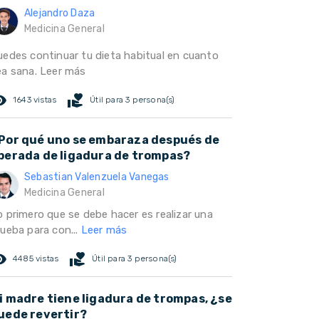
Alejandro Daza
Medicina General
uedes continuar tu dieta habitual en cuanto
ea sana.
Leer más
ed_eye
volunteer_activism
1643 vistas
Útil para 3 persona(s)
Por qué uno se embaraza después de
perada de ligadura de trompas?
Sebastian Valenzuela Vanegas
Medicina General
o primero que se debe hacer es realizar una
rueba para con...
Leer más
ed_eye
volunteer_activism
4485 vistas
Útil para 3 persona(s)
i madre tiene ligadura de trompas, ¿se
uede revertir?