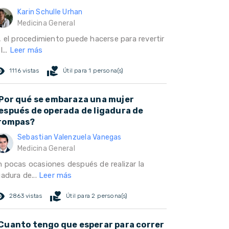
Karin Schulle Urhan
Medicina General
, el procedimiento puede hacerse para revertir
l...
Leer más
ed_eye
volunteer_activism
1116 vistas
Útil para 1 persona(s)
Por qué se embaraza una mujer
espués de operada de ligadura de
rompas?
Sebastian Valenzuela Vanegas
Medicina General
n pocas ocasiones después de realizar la
gadura de...
Leer más
ed_eye
volunteer_activism
2863 vistas
Útil para 2 persona(s)
Cuanto tengo que esperar para correr