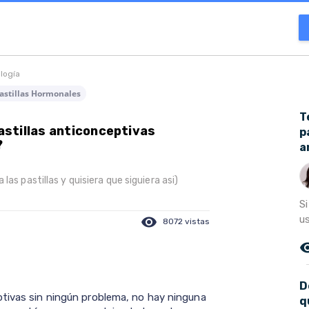
ología
astillas Hormonales
T
stillas anticonceptivas
p
?
a
las pastillas y quisiera que siguiera asi)
S
us
visibility
8072 vistas
remove_r
D
ptivas sin ningún problema, no hay ninguna
q