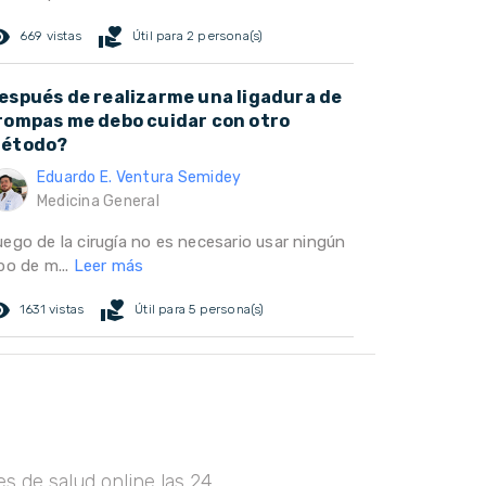
ed_eye
volunteer_activism
669 vistas
Útil para 2 persona(s)
espués de realizarme una ligadura de
rompas me debo cuidar con otro
étodo?
Eduardo E. Ventura Semidey
Medicina General
uego de la cirugía no es necesario usar ningún
po de m...
Leer más
ed_eye
volunteer_activism
1631 vistas
Útil para 5 persona(s)
s de salud online las 24