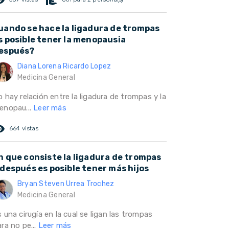
uando se hace la ligadura de trompas
s posible tener la menopausia
espués?
Diana Lorena Ricardo Lopez
Medicina General
 hay relación entre la ligadura de trompas y la
enopau...
Leer más
ed_eye
664 vistas
n que consiste la ligadura de trompas
 después es posible tener más hijos
Bryan Steven Urrea Trochez
Medicina General
 una cirugía en la cual se ligan las trompas
ra no pe...
Leer más