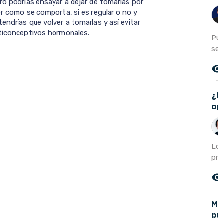
ro podrías ensayar a dejar de tomarlas por
er como se comporta, si es regular o no y
endrías que volver a tomarlas y así evitar
nticonceptivos hormonales.
P
s
remove_r
¿
o
L
p
remove_r
M
p