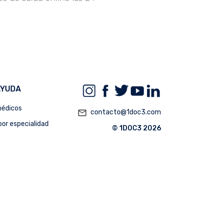
AYUDA
édicos
mail_outline
contacto@1doc3.com
or especialidad
© 1DOC3 2026