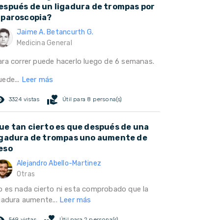
espués de un ligadura de trompas por
aparoscopia?
Jaime A. Betancurth G.
Medicina General
ara correr puede hacerlo luego de 6 semanas.
uede...
Leer más
ed_eye
volunteer_activism
3324 vistas
Útil para 8 persona(s)
ue tan cierto es que después de una
igadura de trompas uno aumente de
eso
Alejandro Abello-Martinez
Otras
o es nada cierto ni esta comprobado que la
igadura aumente...
Leer más
ed_eye
volunteer_activism
569 vistas
Útil para 2 persona(s)