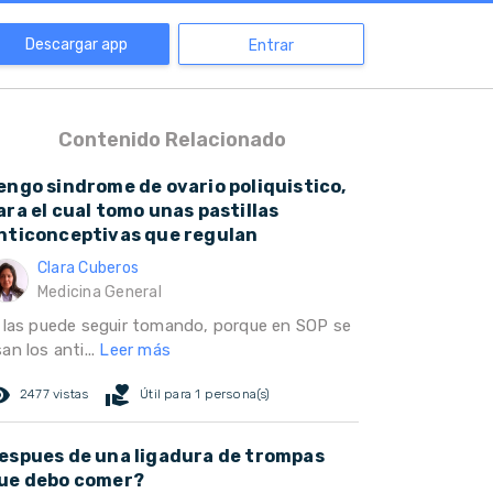
Descargar app
Entrar
Contenido Relacionado
engo sindrome de ovario poliquistico,
ara el cual tomo unas pastillas
nticonceptivas que regulan
Clara Cuberos
Medicina General
i las puede seguir tomando, porque en SOP se
an los anti...
Leer más
ed_eye
volunteer_activism
2477 vistas
Útil para 1 persona(s)
espues de una ligadura de trompas
ue debo comer?