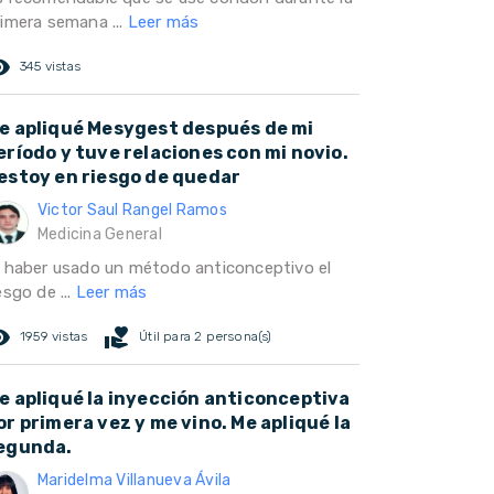
rimera semana ...
Leer más
ed_eye
345 vistas
e apliqué Mesygest después de mi
eríodo y tuve relaciones con mi novio.
estoy en riesgo de quedar
Victor Saul Rangel Ramos
Medicina General
l haber usado un método anticonceptivo el
esgo de ...
Leer más
ed_eye
volunteer_activism
1959 vistas
Útil para 2 persona(s)
e apliqué la inyección anticonceptiva
or primera vez y me vino. Me apliqué la
egunda.
Maridelma Villanueva Ávila