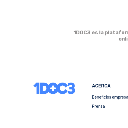
1DOC3 es la platafor
onl
ACERCA
Beneficios empres
Prensa