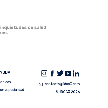
 inquietudes de salud
mas.
AYUDA
édicos
mail_outline
contacto@1doc3.com
or especialidad
© 1DOC3 2026