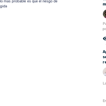
 lo mas probable es que el riesgo de
m
gida
P
po
remove_r
A
s
r
L
En