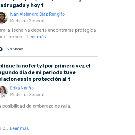
adrugada y hoy t
Iván Alejandro Díaz Rengifo
Medicina General
ara la fecha ya debería encontrarse protegida
r el antico...
Leer más
ed_eye
298 vistas
plique la nofertyl por primera vez el
egundo día de mi periodo tuve
elaciones sin protección al t
Erika Nariño
Medicina General
a posibilidad de embarazo es nula.
 p...
Leer más