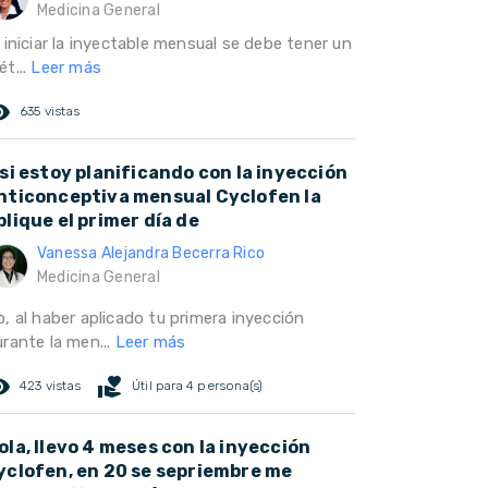
Medicina General
 iniciar la inyectable mensual se debe tener un
ét...
Leer más
ed_eye
635 vistas
 si estoy planificando con la inyección
nticonceptiva mensual Cyclofen la
plique el primer día de
Vanessa Alejandra Becerra Rico
Medicina General
, al haber aplicado tu primera inyección
urante la men...
Leer más
ed_eye
volunteer_activism
423 vistas
Útil para 4 persona(s)
ola, llevo 4 meses con la inyección
yclofen, en 20 se sepriembre me