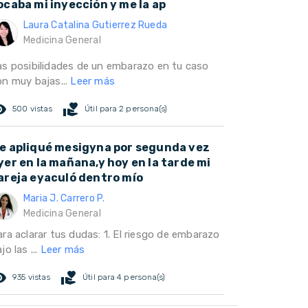
ocaba mi inyección y me la ap
Laura Catalina Gutierrez Rueda
Medicina General
as posibilidades de un embarazo en tu caso
on muy bajas...
Leer más
ed_eye
volunteer_activism
500 vistas
Útil para 2 persona(s)
e apliqué mesigyna por segunda vez
yer en la mañana,y hoy en la tarde mi
areja eyaculó dentro mío
Maria J. Carrero P.
Medicina General
ra aclarar tus dudas: 1. El riesgo de embarazo
jo las ...
Leer más
ed_eye
volunteer_activism
935 vistas
Útil para 4 persona(s)