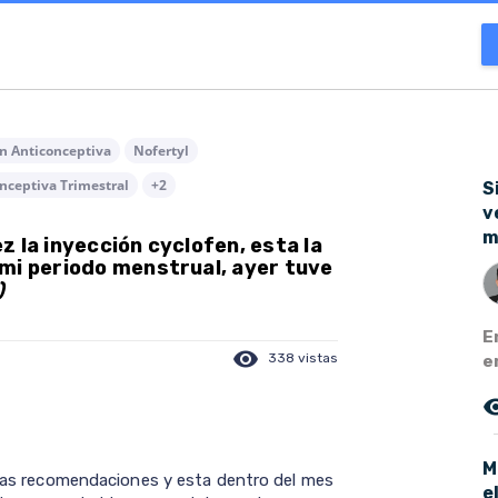
n Anticonceptiva
Nofertyl
nceptiva Trimestral
+2
S
v
m
 la inyección cyclofen, esta la
mi periodo menstrual, ayer tuve
)
E
visibility
338 vistas
e
remove_r
M
o las recomendaciones y esta dentro del mes
e