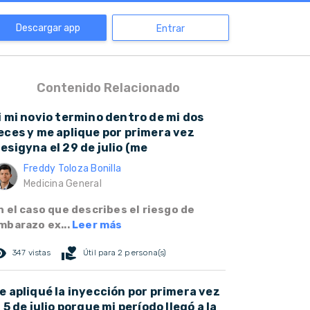
Descargar app
Entrar
Contenido Relacionado
i mi novio termino dentro de mi dos
eces y me aplique por primera vez
esigyna el 29 de julio (me
Freddy Toloza Bonilla
Medicina General
n el caso que describes el riesgo de
mbarazo ex...
Leer más
ed_eye
volunteer_activism
347 vistas
Útil para 2 persona(s)
e apliqué la inyección por primera vez
l 5 de julio porque mi período llegó a la