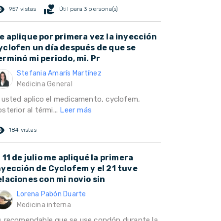
ed_eye
volunteer_activism
957 vistas
Útil para 3 persona(s)
e aplique por primera vez la inyección
yclofen un día después de que se
erminó mi periodo, mi. Pr
Stefania Amarís Martínez
Medicina General
i usted aplico el medicamento, cyclofem,
sterior al térmi...
Leer más
ed_eye
184 vistas
l 11 de julio me apliqué la primera
nyección de Cyclofem y el 21 tuve
elaciones con mi novio sin
Lorena Pabón Duarte
Medicina interna
s recomendable que se use condón durante la