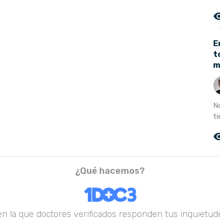
remove_r
E
t
m
N
t
remove_r
¿Qué hacemos?
en la que doctores verificados responden tus inquietude