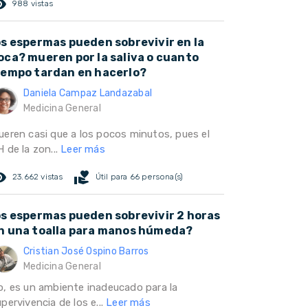
ed_eye
988 vistas
os espermas pueden sobrevivir en la
oca? mueren por la saliva o cuanto
iempo tardan en hacerlo?
Daniela Campaz Landazabal
Medicina General
ueren casi que a los pocos minutos, pues el
 de la zon...
Leer más
ed_eye
volunteer_activism
23.662 vistas
Útil para 66 persona(s)
os espermas pueden sobrevivir 2 horas
n una toalla para manos húmeda?
Cristian José Ospino Barros
Medicina General
o, es un ambiente inadeucado para la
pervivencia de los e...
Leer más