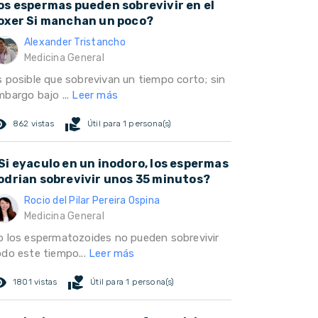
os espermas pueden sobrevivir en el
oxer Si manchan un poco?
Alexander Tristancho
Medicina General
s posible que sobrevivan un tiempo corto; sin
mbargo bajo ...
Leer más
ed_eye
volunteer_activism
862 vistas
Útil para 1 persona(s)
Si eyaculo en un inodoro, los espermas
odrian sobrevivir unos 35 minutos?
Rocio del Pilar Pereira Ospina
Medicina General
o los espermatozoides no pueden sobrevivir
odo este tiempo...
Leer más
ed_eye
volunteer_activism
1801 vistas
Útil para 1 persona(s)