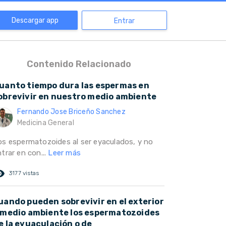
Descargar app
Entrar
Contenido Relacionado
uanto tiempo dura las espermas en
obrevivir en nuestro medio ambiente
Fernando Jose Briceño Sanchez
Medicina General
os espermatozoides al ser eyaculados, y no
trar en con...
Leer más
ed_eye
3177 vistas
uando pueden sobrevivir en el exterior
 medio ambiente los espermatozoides
e la eyuaculación o de