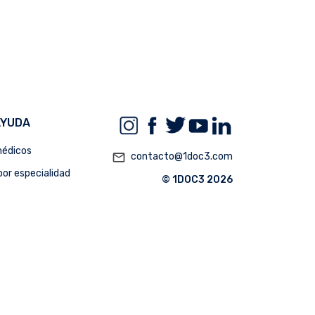
AYUDA
édicos
mail_outline
contacto@1doc3.com
or especialidad
© 1DOC3 2026