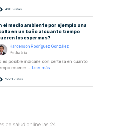
ed_eye
498 vistas
n el medio ambiente por ejemplo una
oalla en un baño al cuanto tiempo
ueren los espermas?
Hardenson Rodríguez González
Pediatría
o es posible indicarle con certeza en cuánto
iempo mueren ...
Leer más
ed_eye
2661 vistas
s de salud online las 24