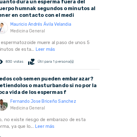
uanto dura un esperma fuera del
uerpo humnak segundos o minutos al
ener en contacto con el medi
Mauricio Andrés Ávila Velandia
Medicina General
l espermatozoide muere al paso de unos 5
inutos de esta...
Leer más
ed_eye
volunteer_activism
830 vistas
Útil para 1 persona(s)
edos cob semen pueden embarazar?
etiendolos o masturbando si no por la
oca vida de los espermas f
Fernando Jose Briceño Sanchez
Medicina General
o, no existe riesgo de embarazo de esta
rma, ya que lo...
Leer más