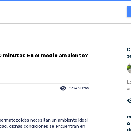
C
0 minutos En el medio ambiente?
s
L
visibility
en
1994 vistas
remove_r
c
spermatozoides necesitan un ambiente ideal
o
lidad, dichas condiciones se encuentran en
d