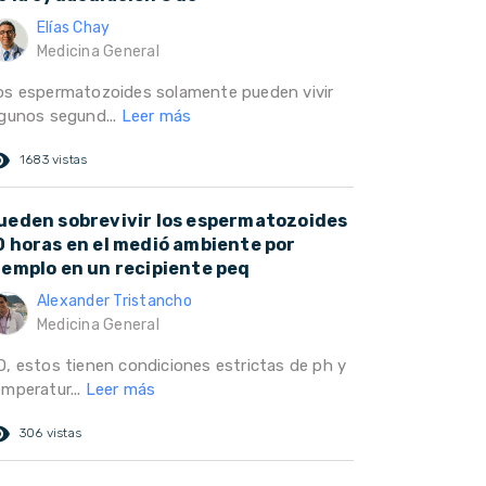
Elías Chay
Medicina General
os espermatozoides solamente pueden vivir
lgunos segund...
Leer más
ed_eye
1683 vistas
ueden sobrevivir los espermatozoides
0 horas en el medió ambiente por
jemplo en un recipiente peq
Alexander Tristancho
Medicina General
O, estos tienen condiciones estrictas de ph y
emperatur...
Leer más
ed_eye
306 vistas