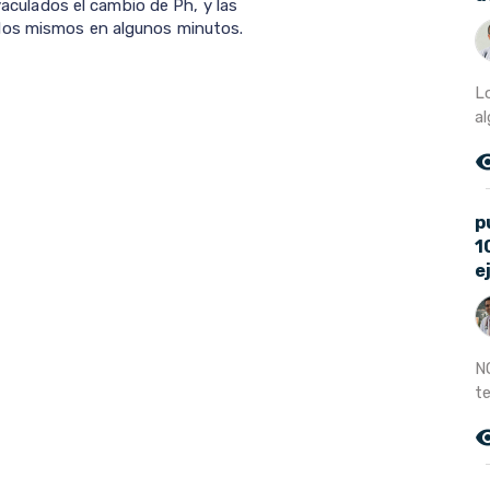
eyaculados el cambio de Ph, y las
los mismos en algunos minutos.
L
a
remove_r
p
1
e
N
t
remove_r