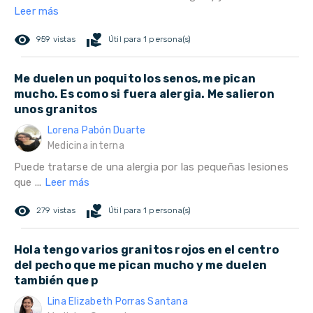
Leer más
remove_red_eye
volunteer_activism
959 vistas
Útil para 1 persona(s)
Me duelen un poquito los senos, me pican
mucho. Es como si fuera alergia. Me salieron
unos granitos
Lorena Pabón Duarte
Medicina interna
Puede tratarse de una alergia por las pequeñas lesiones
que ...
Leer más
remove_red_eye
volunteer_activism
279 vistas
Útil para 1 persona(s)
Hola tengo varios granitos rojos en el centro
del pecho que me pican mucho y me duelen
también que p
Lina Elizabeth Porras Santana