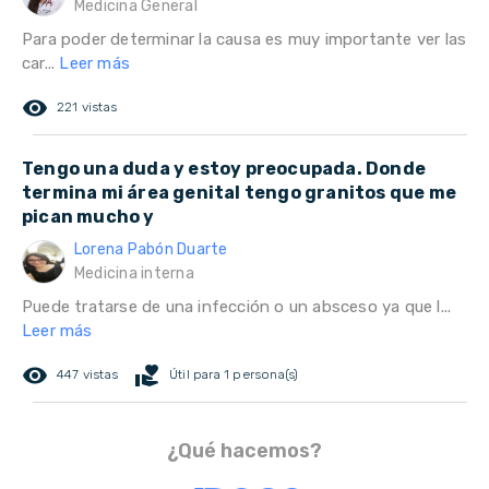
Medicina General
Para poder determinar la causa es muy importante ver las
car...
Leer más
remove_red_eye
221 vistas
Tengo una duda y estoy preocupada. Donde
termina mi área genital tengo granitos que me
pican mucho y
Lorena Pabón Duarte
Medicina interna
Puede tratarse de una infección o un absceso ya que l...
Leer más
remove_red_eye
volunteer_activism
447 vistas
Útil para 1 persona(s)
¿Qué hacemos?