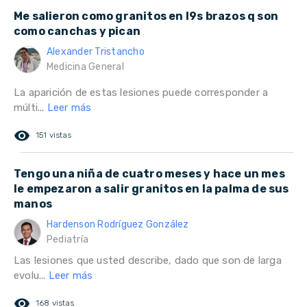
Me salieron como granitos en l9s brazos q son
como canchas y pican
Alexander Tristancho
Medicina General
La aparición de estas lesiones puede corresponder a
múlti...
Leer más
remove_red_eye
151 vistas
Tengo una niña de cuatro meses y hace un mes
le empezaron a salir granitos en la palma de sus
manos
Hardenson Rodríguez González
Pediatría
Las lesiones que usted describe, dado que son de larga
evolu...
Leer más
remove_red_eye
168 vistas