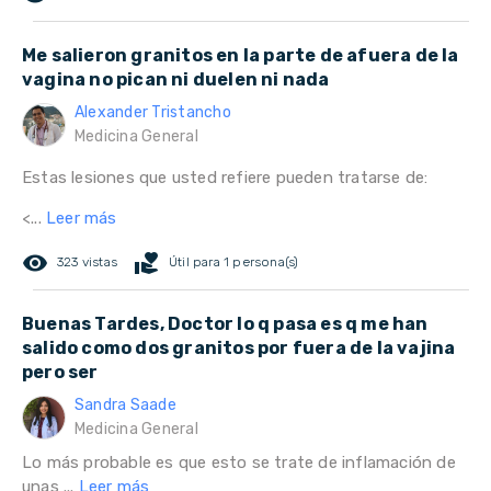
Me salieron granitos en la parte de afuera de la
vagina no pican ni duelen ni nada
Alexander Tristancho
Medicina General
Estas lesiones que usted refiere pueden tratarse de:
<...
Leer más
remove_red_eye
volunteer_activism
323 vistas
Útil para 1 persona(s)
Buenas Tardes, Doctor lo q pasa es q me han
salido como dos granitos por fuera de la vajina
pero ser
Sandra Saade
Medicina General
Lo más probable es que esto se trate de inflamación de
unas ...
Leer más