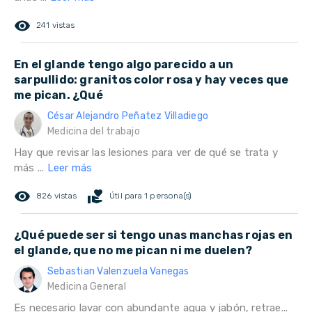
remove_red_eye
241 vistas
En el glande tengo algo parecido a un
sarpullido: granitos color rosa y hay veces que
me pican. ¿Qué
César Alejandro Peñatez Villadiego
Medicina del trabajo
Hay que revisar las lesiones para ver de qué se trata y
más ...
Leer más
remove_red_eye
volunteer_activism
826 vistas
Útil para 1 persona(s)
¿Qué puede ser si tengo unas manchas rojas en
el glande, que no me pican ni me duelen?
Sebastian Valenzuela Vanegas
Medicina General
Es necesario lavar con abundante agua y jabón, retrae...