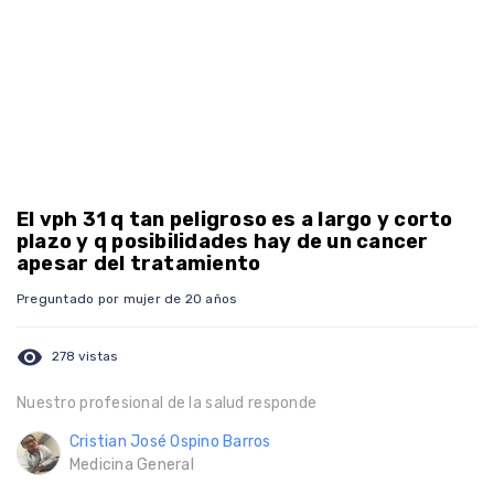
El vph 31 q tan peligroso es a largo y corto
plazo y q posibilidades hay de un cancer
apesar del tratamiento
Preguntado por mujer de 20 años
visibility
278 vistas
Nuestro profesional de la salud responde
Cristian José Ospino Barros
Medicina General