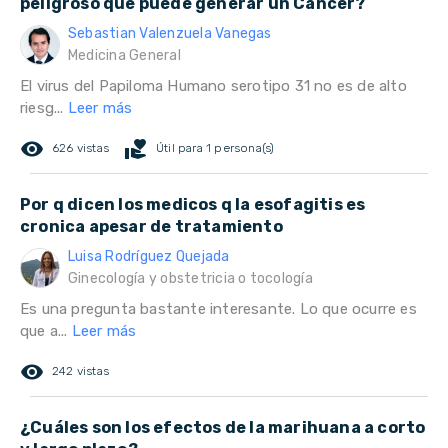
peligroso que puede generar un Cáncer?
Sebastian Valenzuela Vanegas
Medicina General
El virus del Papiloma Humano serotipo 31 no es de alto
riesg...
Leer más
remove_red_eye
volunteer_activism
626 vistas
Útil para 1 persona(s)
Por q dicen los medicos q la esofagitis es
cronica apesar de tratamiento
Luisa Rodríguez Quejada
Ginecología y obstetricia o tocología
Es una pregunta bastante interesante. Lo que ocurre es
que a...
Leer más
remove_red_eye
242 vistas
¿Cuáles son los efectos de la marihuana a corto