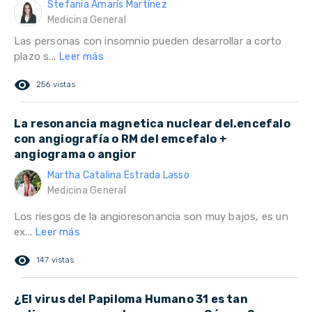
Stefania Amarís Martínez
Medicina General
Las personas con insomnio pueden desarrollar a corto
plazo s...
Leer más
remove_red_eye
256 vistas
La resonancia magnetica nuclear del.encefalo
con angiografía o RM del emcefalo +
angiograma o angior
Martha Catalina Estrada Lasso
Medicina General
Los riesgos de la angioresonancia son muy bajos, es un
ex...
Leer más
remove_red_eye
147 vistas
¿El virus del Papiloma Humano 31 es tan