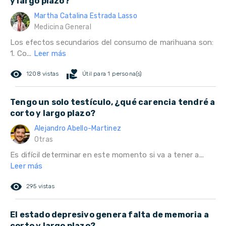
y largo plazo?
Martha Catalina Estrada Lasso
Medicina General
Los efectos secundarios del consumo de marihuana son:
1. Co...
Leer más
remove_red_eye
volunteer_activism
1208 vistas
Útil para 1 persona(s)
Tengo un solo testículo, ¿qué carencia tendré a
corto y largo plazo?
Alejandro Abello-Martinez
Otras
Es difícil determinar en este momento si va a tener a...
Leer más
remove_red_eye
295 vistas
El estado depresivo genera falta de memoria a
corto y largo plazo?