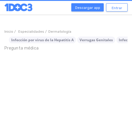
Descargar app
Entrar
Inicio /
Especialidades /
Dermatología
Infección por virus de la Hepatitis A
Verrugas Genitales
Infecci
Pregunta médica