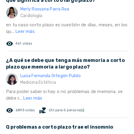
que significa a corto o largo plazo?
Merly Rossana Parra Roa
Cardiología
en tu caso corto plazo es cuestión de días, meses, en los
qu...
Leer más
remove_red_eye
461 vistas
¿A qué se debe que tenga más memoria a corto
plazo que memoria a largo plazo?
Luisa Fernanda Ortegón Pulido
Medicina Estética
Para poder saber si hay o no problemas de memoria, se
debe r...
Leer más
remove_red_eye
volunteer_activism
6893 vistas
Útil para 5 persona(s)
Q problemas a corto plazo trae el insomnio