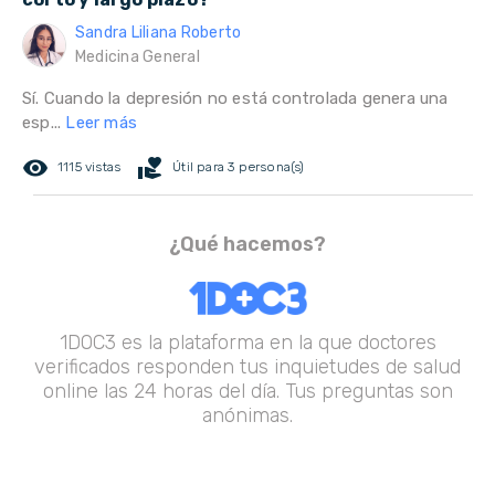
Sandra Liliana Roberto
Medicina General
Sí. Cuando la depresión no está controlada genera una
esp...
Leer más
remove_red_eye
volunteer_activism
1115 vistas
Útil para 3 persona(s)
¿Qué hacemos?
1DOC3 es la plataforma en la que doctores
verificados responden tus inquietudes de salud
online las 24 horas del día. Tus preguntas son
anónimas.