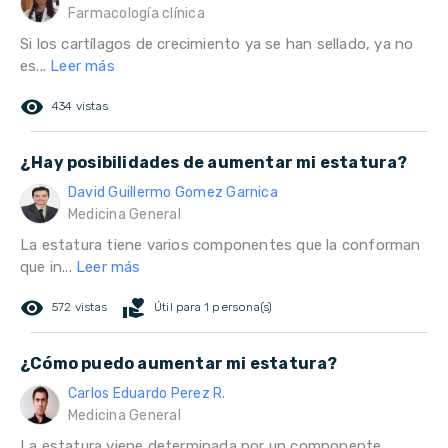
Farmacología clínica
Si los cartílagos de crecimiento ya se han sellado, ya no
es...
Leer más
remove_red_eye
434 vistas
¿Hay posibilidades de aumentar mi estatura?
David Guillermo Gomez Garnica
Medicina General
La estatura tiene varios componentes que la conforman
que in...
Leer más
remove_red_eye
volunteer_activism
572 vistas
Útil para 1 persona(s)
¿Cómo puedo aumentar mi estatura?
Carlos Eduardo Perez R.
Medicina General
La estatura viene determinada por un componente