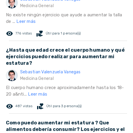
Medicina General
No existe ningún ejercicio que ayude a aumentar la talla
de ...
Leer más
remove_red_eye
volunteer_activism
776 vistas
Útil para 1 persona(s)
¿Hasta que edad crece el cuerpo humano y qué
ejercicios puedo realizar para aumentar mi
estatura?
Sebastian Valenzuela Vanegas
Medicina General
El cuerpo humano crece aproximadamente hasta los 18-
20 a&nti...
Leer más
remove_red_eye
volunteer_activism
487 vistas
Útil para 3 persona(s)
Como puedo aumentar mi estatura ? Que
alimentos debería consumir? Los ejercicios y el