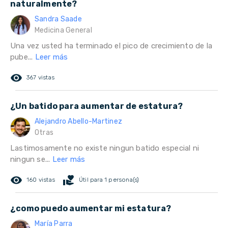
naturalmente?
Sandra Saade
Medicina General
Una vez usted ha terminado el pico de crecimiento de la
pube...
Leer más
remove_red_eye
367 vistas
¿Un batido para aumentar de estatura?
Alejandro Abello-Martinez
Otras
Lastimosamente no existe ningun batido especial ni
ningun se...
Leer más
remove_red_eye
volunteer_activism
160 vistas
Útil para 1 persona(s)
¿como puedo aumentar mi estatura?
María Parra