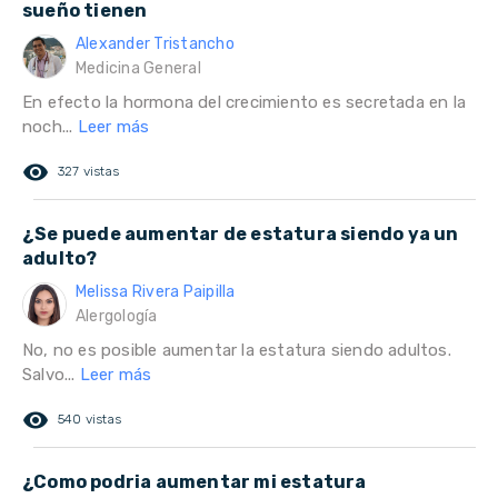
sueño tienen
Alexander Tristancho
Medicina General
En efecto la hormona del crecimiento es secretada en la
noch...
Leer más
remove_red_eye
327 vistas
¿Se puede aumentar de estatura siendo ya un
adulto?
Melissa Rivera Paipilla
Alergología
No, no es posible aumentar la estatura siendo adultos.
Salvo...
Leer más
remove_red_eye
540 vistas
¿Como podria aumentar mi estatura