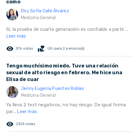
como
Elsy Sofía Calle Álvarez
Medicina General
Sí, la prueba de cuarta generación es confiable a partir ...
Leer más
remove_red_eye
volunteer_activism
576 vistas
Útil para 2 persona(s)
Tengo muchísimo miedo. Tuve una relación
sexual de alto riesgo en febrero. Me hice una
Elisa de cuar
Jenny Eugenia Puentes Robles
Medicina General
Ya lleva 2 test negativos, no hay riesgo. De igual forma
par...
Leer más
remove_red_eye
2325 vistas