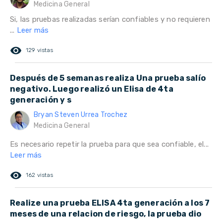
Medicina General
Si, las pruebas realizadas serían confiables y no requieren
...
Leer más
remove_red_eye
129 vistas
Después de 5 semanas realiza Una prueba salío
negativo. Luego realizó un Elisa de 4ta
generación y s
Bryan Steven Urrea Trochez
Medicina General
Es necesario repetir la prueba para que sea confiable, el...
Leer más
remove_red_eye
162 vistas
Realize una prueba ELISA 4ta generación a los 7
meses de una relacion de riesgo, la prueba dio