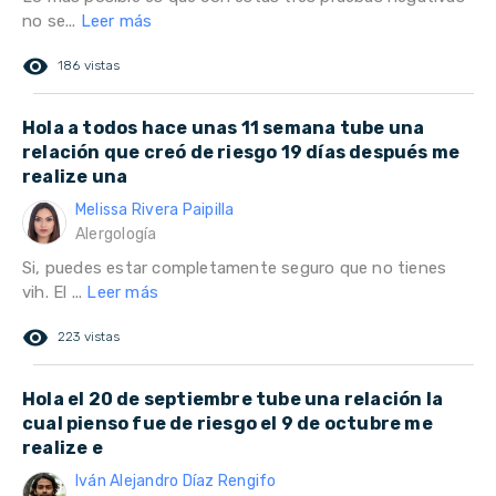
no se...
Leer más
remove_red_eye
186 vistas
Hola a todos hace unas 11 semana tube una
relación que creó de riesgo 19 días después me
realize una
Melissa Rivera Paipilla
Alergología
Si, puedes estar completamente seguro que no tienes
vih. El ...
Leer más
remove_red_eye
223 vistas
Hola el 20 de septiembre tube una relación la
cual pienso fue de riesgo el 9 de octubre me
realize e
Iván Alejandro Díaz Rengifo