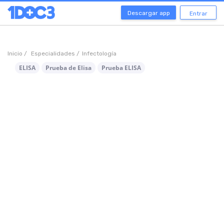
Descargar app
Entrar
Inicio /
Especialidades /
Infectología
ELISA
Prueba de Elisa
Prueba ELISA