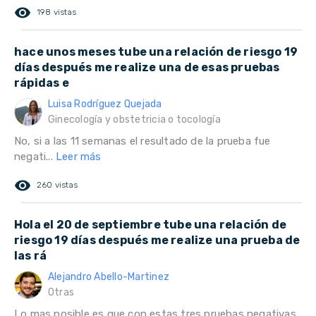
remove_red_eye
198 vistas
hace unos meses tube una relación de riesgo 19
días después me realize una de esas pruebas
rápidas e
Luisa Rodríguez Quejada
Ginecología y obstetricia o tocología
No, si a las 11 semanas el resultado de la prueba fue
negati...
Leer más
remove_red_eye
260 vistas
Hola el 20 de septiembre tube una relación de
riesgo 19 días después me realize una prueba de
las rá
Alejandro Abello-Martinez
Otras
Lo mas posible es que con estas tres pruebas negativas