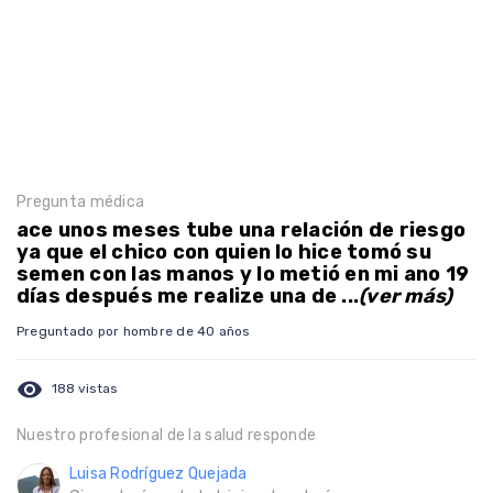
Pregunta médica
ace unos meses tube una relación de riesgo
ya que el chico con quien lo hice tomó su
semen con las manos y lo metió en mi ano 19
días después me realize una de ...
(ver más)
Preguntado por hombre de 40 años
visibility
188 vistas
Nuestro profesional de la salud responde
Luisa Rodríguez Quejada