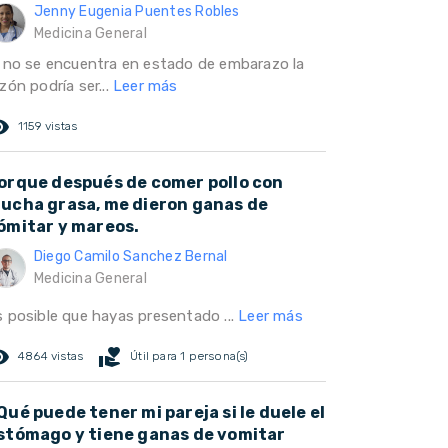
Jenny Eugenia Puentes Robles
Medicina General
i no se encuentra en estado de embarazo la
zón podría ser...
Leer más
ed_eye
1159 vistas
orque después de comer pollo con
ucha grasa, me dieron ganas de
ómitar y mareos.
Diego Camilo Sanchez Bernal
Medicina General
s posible que hayas presentado ...
Leer más
ed_eye
volunteer_activism
4864 vistas
Útil para 1 persona(s)
Qué puede tener mi pareja si le duele el
stómago y tiene ganas de vomitar