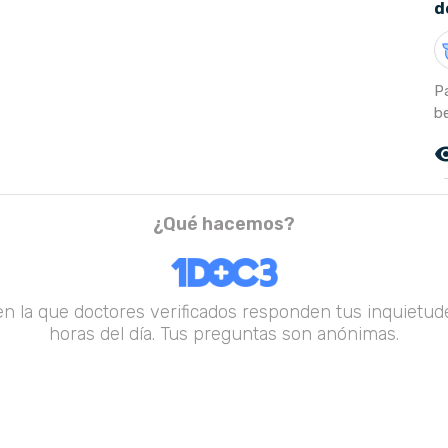
d
P
be
remove_r
¿Qué hacemos?
en la que doctores verificados responden tus inquietude
horas del día. Tus preguntas son anónimas.