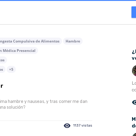
Ingesta Compulsiva de Alimentos
Hambre
n Médica Presencial
¿
v
tos
os
+5
L
er
c
remove_r
sima hambre y nauseas, y tras comer me dan
una solución?
M
visibility
d
1137 vistas