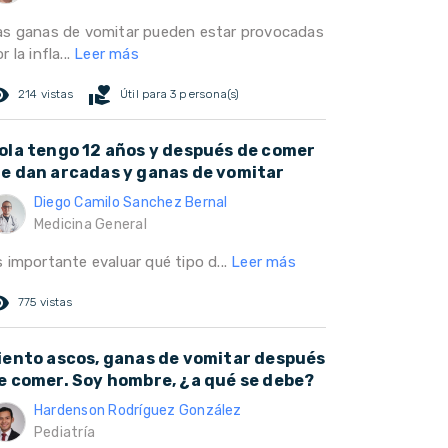
as ganas de vomitar pueden estar provocadas
r la infla...
Leer más
ed_eye
volunteer_activism
214 vistas
Útil para 3 persona(s)
ola tengo 12 años y después de comer
e dan arcadas y ganas de vomitar
Diego Camilo Sanchez Bernal
Medicina General
s importante evaluar qué tipo d...
Leer más
ed_eye
775 vistas
iento ascos, ganas de vomitar después
e comer. Soy hombre, ¿a qué se debe?
Hardenson Rodríguez González
Pediatría