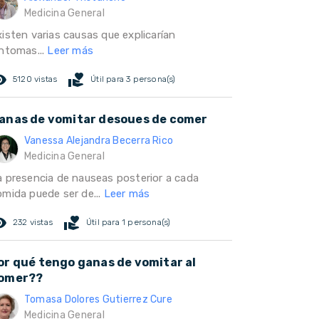
Medicina General
xisten varias causas que explicarían
íntomas...
Leer más
ed_eye
volunteer_activism
5120 vistas
Útil para 3 persona(s)
anas de vomitar desoues de comer
Vanessa Alejandra Becerra Rico
Medicina General
a presencia de nauseas posterior a cada
omida puede ser de...
Leer más
ed_eye
volunteer_activism
232 vistas
Útil para 1 persona(s)
or qué tengo ganas de vomitar al
omer??
Tomasa Dolores Gutierrez Cure
Medicina General