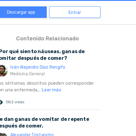
Descargar app
Entrar
Contenido Relacionado
Por qué siento náuseas, ganas de
omitar después de comer?
Iván Alejandro Díaz Rengifo
Medicina General
os síntomas descritos pueden corresponder
on una enfermeda...
Leer más
ed_eye
1302 vistas
e dan ganas de vomitar de repente
espués de comer.
Alexander Tristancho