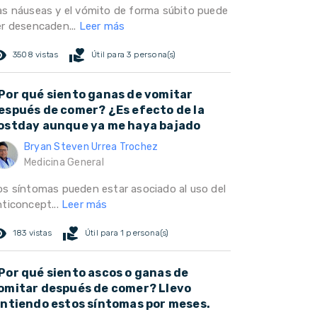
as náuseas y el vómito de forma súbito puede
er desencaden...
Leer más
ed_eye
volunteer_activism
3508 vistas
Útil para 3 persona(s)
Por qué siento ganas de vomitar
espués de comer? ¿Es efecto de la
ostday aunque ya me haya bajado
Bryan Steven Urrea Trochez
Medicina General
os síntomas pueden estar asociado al uso del
nticoncept...
Leer más
ed_eye
volunteer_activism
183 vistas
Útil para 1 persona(s)
Por qué siento ascos o ganas de
omitar después de comer? Llevo
intiendo estos síntomas por meses.