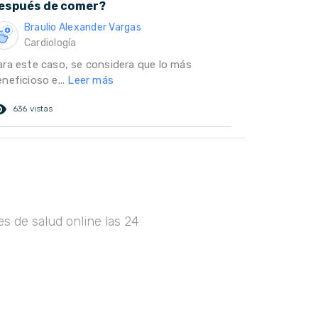
espués de comer?
Braulio Alexander Vargas
Cardiología
ara este caso, se considera que lo más
neficioso e...
Leer más
ed_eye
636 vistas
s de salud online las 24