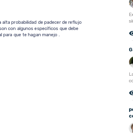
E
s
 alta probabilidad de padecer de reflujo
s son con algunos específicos que debe
remove_r
al para que te hagan manejo .
G
L
c
remove_r
p
c