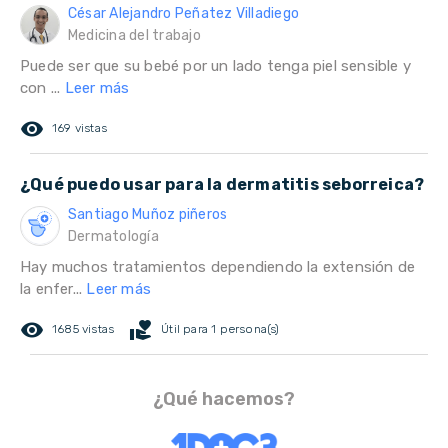
César Alejandro Peñatez Villadiego
Medicina del trabajo
Puede ser que su bebé por un lado tenga piel sensible y
con ...
Leer más
remove_red_eye
169 vistas
¿Qué puedo usar para la dermatitis seborreica?
Santiago Muñoz piñeros
Dermatología
Hay muchos tratamientos dependiendo la extensión de
la enfer...
Leer más
remove_red_eye
volunteer_activism
1685 vistas
Útil para 1 persona(s)
¿Qué hacemos?