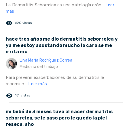
La Dermatitis Seborreica es una patología crón...
Leer
más
remove_red_eye
620 vistas
hace tres años me dio dermatitis seborreica y
ya me estoy asustando mucho la cara se me
irrita mu
Lina María Rodríguez Correa
Medicina del trabajo
Para prevenir exacerbaciones de su dermatitis le
recomien...
Leer más
remove_red_eye
151 vistas
mi bebé de 3 meses tuvo al nacer dermatitis
seborreica, se le paso pero le quedo la piel
reseca, aho