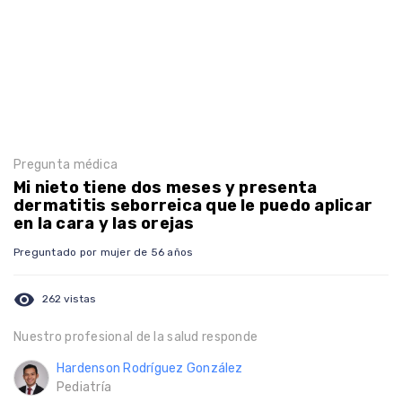
Pregunta médica
Mi nieto tiene dos meses y presenta
dermatitis seborreica que le puedo aplicar
en la cara y las orejas
Preguntado por mujer de 56 años
visibility
262 vistas
Nuestro profesional de la salud responde
Hardenson Rodríguez González
Pediatría