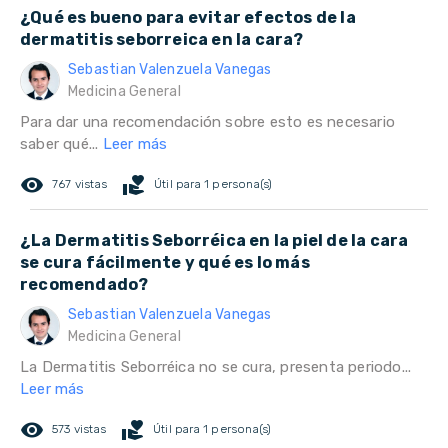
¿Qué es bueno para evitar efectos de la
dermatitis seborreica en la cara?
Sebastian Valenzuela Vanegas
Medicina General
Para dar una recomendación sobre esto es necesario
saber qué...
Leer más
remove_red_eye
volunteer_activism
767 vistas
Útil para 1 persona(s)
¿La Dermatitis Seborréica en la piel de la cara
se cura fácilmente y qué es lo más
recomendado?
Sebastian Valenzuela Vanegas
Medicina General
La Dermatitis Seborréica no se cura, presenta periodo...
Leer más
remove_red_eye
volunteer_activism
573 vistas
Útil para 1 persona(s)