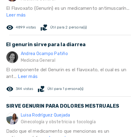
El Flavoxato (Genurin) es un medicamento antimuscarín...
Leer más
remove_red_eye
volunteer_activism
4899 vistas
Útil para 2 persona(s)
El genurin sirve para la diarrea
Andrea Ocampo Patiño
Medicina General
El componente del Genurin es el flavoxato, el cual es un
ant...
Leer más
remove_red_eye
volunteer_activism
344 vistas
Útil para 1 persona(s)
SIRVE GENURIN PARA DOLORES MESTRUALES
Luisa Rodríguez Quejada
Ginecología y obstetricia o tocología
Dado que el medicamento que mencionas es un