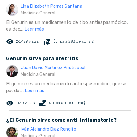
Lina Elizabeth Porras Santana
Medicina General
El Genurin es un medicamento de tipo antiespasmódico,
es dec...
Leer más
remove_red_eye
volunteer_activism
26.429 vistas
Útil para 283 persona(s)
Genurin sirve para uretritis
Juan David Martínez Aristizábal
Medicina General
El genurin es un medicamento antiespasmodico, que se
puede ...
Leer más
remove_red_eye
volunteer_activism
1120 vistas
Útil para 4 persona(s)
¿El Genurin sirve como anti-inflamatorio?
Iván Alejandro Díaz Rengifo
Medicina General