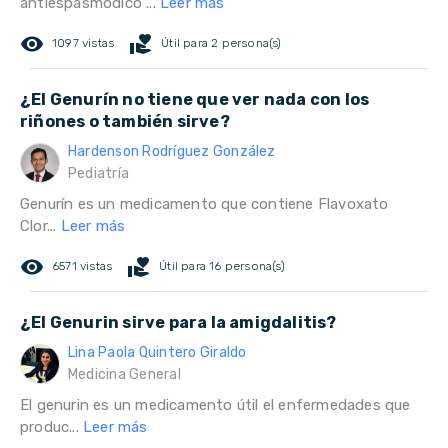
antiespasmódico ...
Leer más
remove_red_eye
volunteer_activism
1097 vistas
Útil para 2 persona(s)
¿El Genurín no tiene que ver nada con los
riñones o también sirve?
Hardenson Rodríguez González
Pediatría
Genurín es un medicamento que contiene Flavoxato
Clor...
Leer más
remove_red_eye
volunteer_activism
6571 vistas
Útil para 16 persona(s)
¿El Genurin sirve para la amigdalitis?
Lina Paola Quintero Giraldo
Medicina General
El genurin es un medicamento útil el enfermedades que
produc...
Leer más