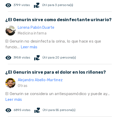
remove_red_eye
volunteer_activism
3799 vistas
Útil para 3 persona(s)
¿El Genurin sirve como desinfectante urinario?
Lorena Pabón Duarte
Medicina interna
El Genurin no desinfecta la orina, lo que hace es que
funcio...
Leer más
remove_red_eye
volunteer_activism
3958 vistas
Útil para 20 persona(s)
¿El Genurin sirve para el dolor en los riñones?
Alejandro Abello-Martinez
Otras
El Genurin se considera un antiespasmódico y puede ay...
Leer más
remove_red_eye
volunteer_activism
6895 vistas
Útil para 55 persona(s)