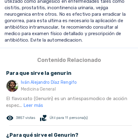
utilizado como analgésico en enfermedades tales como
cistitis, prostatitis, incontinencia urinaria, vejiga
neurogenica entre otros. No es efectivo para erradicar la
gonorrea, para esta ultima es necesario la aplicación de
antibiótico intramuscular, te recomiendo consultar al
medico para examen físico detallado y prescripción de
antibiótico. Evite la automedicacion.
Contenido Relacionado
Para que sirve la genurin
Iván Alejandro Díaz Rengifo
Medicina General
El flavoxato (Genurin) es un antiespasmodico de acción
espec...
Leer más
remove_red_eye
volunteer_activism
3857 vistas
Útil para 11 persona(s)
¿Para qué sirve el Genurin?