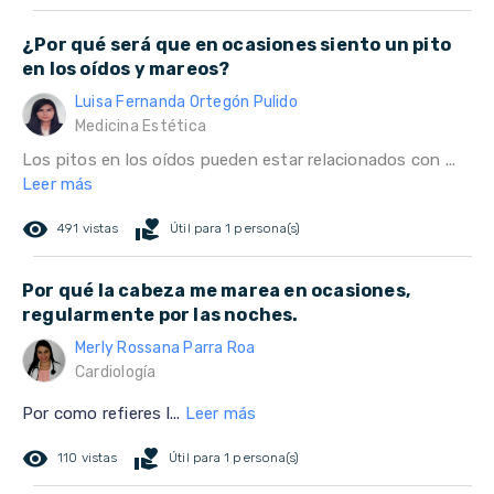
¿Por qué será que en ocasiones siento un pito
en los oídos y mareos?
Luisa Fernanda Ortegón Pulido
Medicina Estética
Los pitos en los oídos pueden estar relacionados con ...
Leer más
remove_red_eye
volunteer_activism
491 vistas
Útil para 1 persona(s)
Por qué la cabeza me marea en ocasiones,
regularmente por las noches.
Merly Rossana Parra Roa
Cardiología
Por como refieres l...
Leer más
remove_red_eye
volunteer_activism
110 vistas
Útil para 1 persona(s)