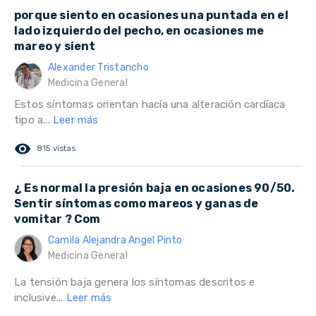
porque siento en ocasiones una puntada en el
lado izquierdo del pecho, en ocasiones me
mareo y sient
Alexander Tristancho
Medicina General
Estos síntomas orientan hacía una alteración cardíaca
tipo a...
Leer más
remove_red_eye
815 vistas
¿ Es normal la presión baja en ocasiones 90/50.
Sentir síntomas como mareos y ganas de
vomitar ? Com
Camila Alejandra Angel Pinto
Medicina General
La tensión baja genera los síntomas descritos e
inclusive...
Leer más