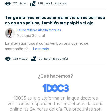
remove_red_eye
volunteer_activism
170 vistas
Útil para 1 persona(s)
Tengo mareos en ocasiones mi visión es borrosa
o veo una pelusa, también me palpita el ojo
Laura Milena Abella Morales
Medicina General
La alteration visual como ver borroso que no se
acompañe de ...
Leer más
remove_red_eye
volunteer_activism
728 vistas
Útil para 1 persona(s)
¿Qué hacemos?
1DOC3 es la plataforma en la que doctores
verificados responden tus inquietudes de salud
online las 24 horas del día. Tus preguntas son