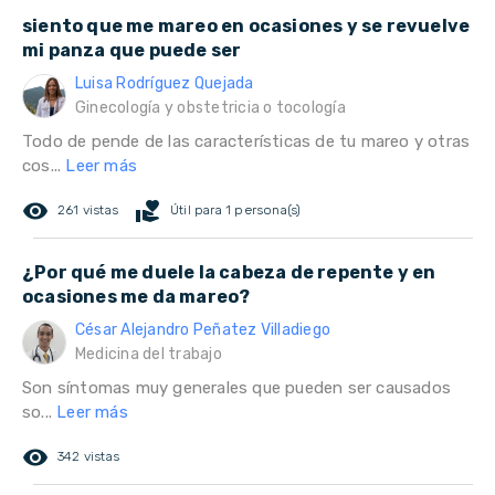
siento que me mareo en ocasiones y se revuelve
mi panza que puede ser
Luisa Rodríguez Quejada
Ginecología y obstetricia o tocología
Todo de pende de las características de tu mareo y otras
cos...
Leer más
remove_red_eye
volunteer_activism
261 vistas
Útil para 1 persona(s)
¿Por qué me duele la cabeza de repente y en
ocasiones me da mareo?
César Alejandro Peñatez Villadiego
Medicina del trabajo
Son síntomas muy generales que pueden ser causados
so...
Leer más
remove_red_eye
342 vistas