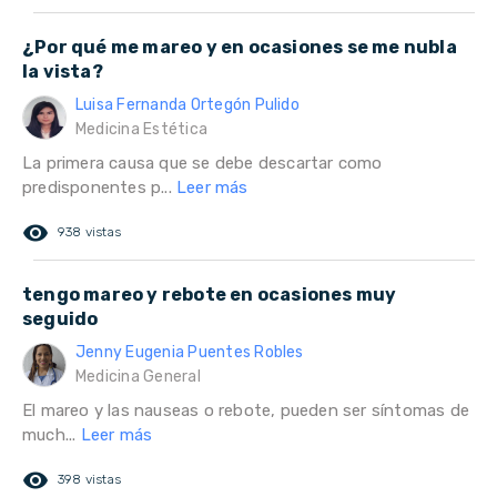
¿Por qué me mareo y en ocasiones se me nubla
la vista?
Luisa Fernanda Ortegón Pulido
Medicina Estética
La primera causa que se debe descartar como
predisponentes p...
Leer más
remove_red_eye
938 vistas
tengo mareo y rebote en ocasiones muy
seguido
Jenny Eugenia Puentes Robles
Medicina General
El mareo y las nauseas o rebote, pueden ser síntomas de
much...
Leer más
remove_red_eye
398 vistas