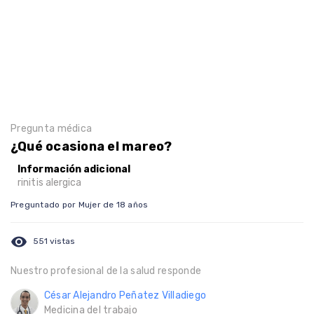
Pregunta médica
¿Qué ocasiona el mareo?
Información adicional
rinitis alergica
Preguntado por Mujer de 18 años
visibility
551 vistas
Nuestro profesional de la salud responde
César Alejandro Peñatez Villadiego
Medicina del trabajo