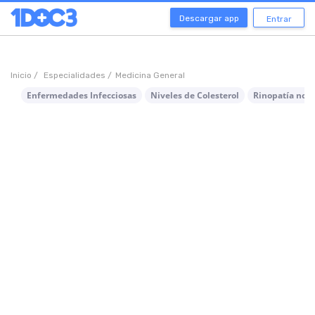
Descargar app
Entrar
Inicio /
Especialidades /
Medicina General
Enfermedades Infecciosas
Niveles de Colesterol
Rinopatía no A