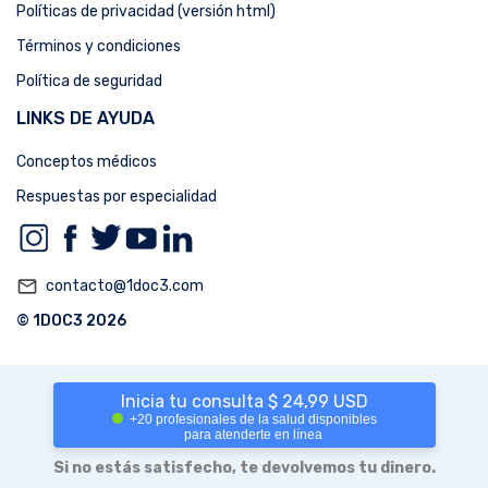
Políticas de privacidad (versión html)
Términos y condiciones
Política de seguridad
LINKS DE AYUDA
Conceptos médicos
Respuestas por especialidad
mail_outline
contacto@1doc3.com
© 1DOC3 2026
Inicia tu consulta $ 24,99 USD
+20 profesionales de la salud disponibles
para atenderte en línea
Si no estás satisfecho, te devolvemos tu dinero.