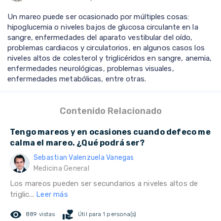
Un mareo puede ser ocasionado por múltiples cosas:
hipoglucemia o niveles bajos de glucosa circulante en la
sangre, enfermedades del aparato vestibular del oído,
problemas cardiacos y circulatorios, en algunos casos los
niveles altos de colesterol y triglicéridos en sangre, anemia,
enfermedades neurológicas, problemas visuales,
enfermedades metabólicas, entre otras.
Contenido Relacionado
Tengo mareos y en ocasiones cuando defeco me
calma el mareo. ¿Qué podrá ser?
Sebastian Valenzuela Vanegas
Medicina General
Los mareos pueden ser secundarios a niveles altos de
triglic...
Leer más
remove_red_eye
volunteer_activism
889 vistas
Útil para 1 persona(s)