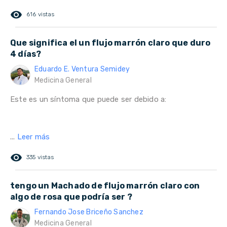
remove_red_eye
616 vistas
Que significa el un flujo marrón claro que duro
4 días?
Eduardo E. Ventura Semidey
Medicina General
Este es un síntoma que puede ser debido a:
...
Leer más
remove_red_eye
335 vistas
tengo un Machado de flujo marrón claro con
algo de rosa que podría ser ?
Fernando Jose Briceño Sanchez
Medicina General