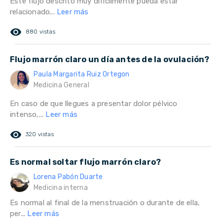
Este flujo descrito muy difícilmente pueda estar
relacionado...
Leer más
remove_red_eye
880 vistas
Flujo marrón claro un día antes de la ovulación?
Paula Margarita Ruiz Ortegon
Medicina General
En caso de que llegues a presentar dolor pélvico
intenso,...
Leer más
remove_red_eye
320 vistas
Es normal soltar flujo marrón claro?
Lorena Pabón Duarte
Medicina interna
Es normal al final de la menstruación o durante de ella,
per...
Leer más