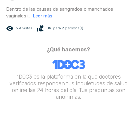
Dentro de las causas de sangrados o manchados
vaginales i...
Leer más
remove_red_eye
volunteer_activism
551 vistas
Útil para 2 persona(s)
¿Qué hacemos?
1DOC3 es la plataforma en la que doctores
verificados responden tus inquietudes de salud
online las 24 horas del día. Tus preguntas son
anónimas.