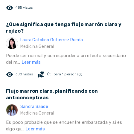
remove_red_eye
485 vistas
¿Que significa que tenga flujo marrón claro y
rojizo?
Laura Catalina Gutierrez Rueda
Medicina General
Puede ser normal y corresponder a un efecto secundario
del m...
Leer más
remove_red_eye
volunteer_activism
380 vistas
Útil para 1 persona(s)
Flujo marron claro, planificando con
anticonceptivas
Sandra Saade
Medicina General
Es poco probable que se encuentre embarazada y si es
algo qu...
Leer más