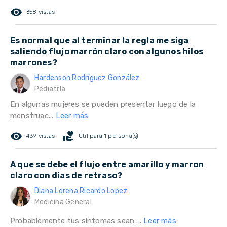
remove_red_eye
358 vistas
Es normal que al terminar la regla me siga
saliendo flujo marrón claro con algunos hilos
marrones?
Hardenson Rodríguez González
Pediatría
En algunas mujeres se pueden presentar luego de la
menstruac...
Leer más
remove_red_eye
volunteer_activism
439 vistas
Útil para 1 persona(s)
A que se debe el flujo entre amarillo y marron
claro con dias de retraso?
Diana Lorena Ricardo Lopez
Medicina General
Probablemente tus síntomas sean ...
Leer más