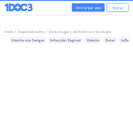
Descargar app
Entrar
Inicio /
Especialidades /
Ginecología y obstetricia o tocología
Vómito con Sangre
Infección Vaginal
Vómito
Dolor
Inflam