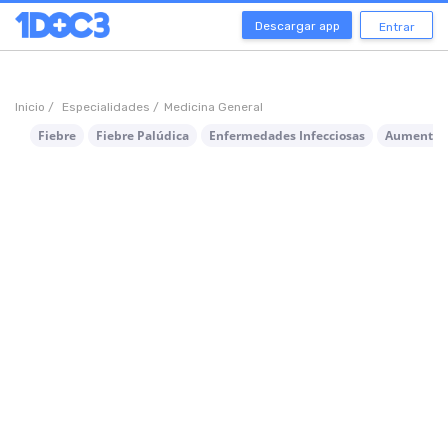
Descargar app
Entrar
Inicio /
Especialidades /
Medicina General
Fiebre
Fiebre Palúdica
Enfermedades Infecciosas
Aumento d