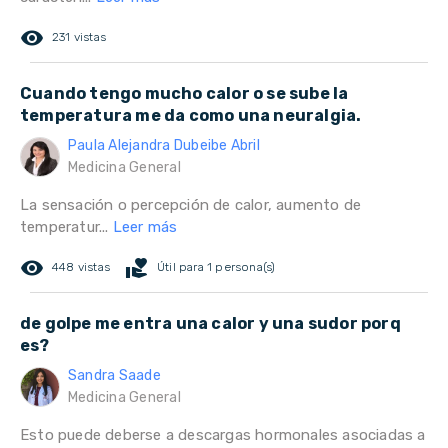
remove_red_eye
231 vistas
Cuando tengo mucho calor o se sube la
temperatura me da como una neuralgia.
Paula Alejandra Dubeibe Abril
Medicina General
La sensación o percepción de calor, aumento de
temperatur...
Leer más
remove_red_eye
volunteer_activism
448 vistas
Útil para 1 persona(s)
de golpe me entra una calor y una sudor porq
es?
Sandra Saade
Medicina General
Esto puede deberse a descargas hormonales asociadas a