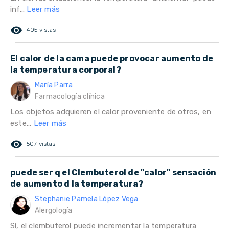
inf...
Leer más
remove_red_eye
405 vistas
El calor de la cama puede provocar aumento de
la temperatura corporal?
María Parra
Farmacología clínica
Los objetos adquieren el calor proveniente de otros, en
este...
Leer más
remove_red_eye
507 vistas
puede ser q el Clembuterol de "calor" sensación
de aumento d la temperatura?
Stephanie Pamela López Vega
Alergología
Sí, el clembuterol puede incrementar la temperatura