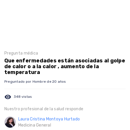
Pregunta médica
Que enfermedades están asociadas al golpe
de calor o a la calor , aumento de la
temperatura
Preguntado por Hombre de 20 años
visibility
348 vistas
Nuestro profesional de la salud responde
Laura Cristina Montoya Hurtado
Medicina General