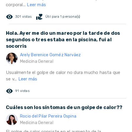
corporal...
Leer más
remove_red_eye
volunteer_activism
301 vistas
Útil para 1 persona(s)
Hola. Ayer me dio un mareo por la tarde de dos
segundos o tres estaba en la piscina, fui al
socorris
Arely Berenice Goméz Narváez
Medicina General
Usualmente el golpe de calor no dura mucho hasta que
se v...
Leer más
remove_red_eye
91 vistas
Cuáles son los síntomas de un golpe de calor??
Rocio del Pilar Pereira Ospina
Medicina General
El golpe de calor consiste en el aumento de la