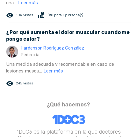
una...
Leer más
remove_red_eye
volunteer_activism
104 vistas
Útil para 1 persona(s)
¿Por qué aumenta el dolor muscular cuando me
pongo calor?
Hardenson Rodríguez González
Pediatría
Una medida adecuada y recomendable en caso de
lesiones muscu...
Leer más
remove_red_eye
245 vistas
¿Qué hacemos?
1DOC3 es la plataforma en la que doctores