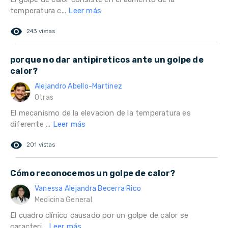
temperatura c...
Leer más
remove_red_eye
243 vistas
porque no dar antipireticos ante un golpe de
calor?
Alejandro Abello-Martinez
Otras
El mecanismo de la elevacion de la temperatura es
diferente ...
Leer más
remove_red_eye
201 vistas
Cómo reconocemos un golpe de calor?
Vanessa Alejandra Becerra Rico
Medicina General
El cuadro clínico causado por un golpe de calor se
caracteri...
Leer más