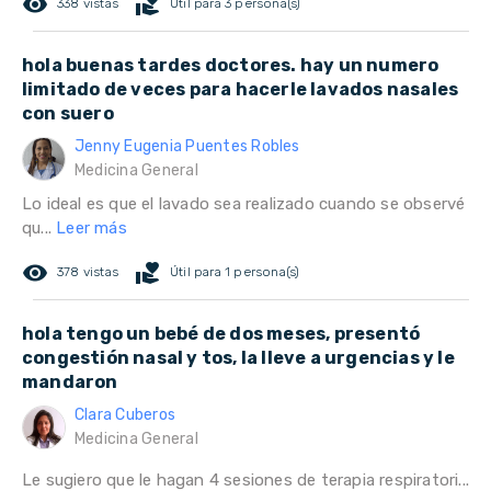
remove_red_eye
volunteer_activism
338 vistas
Útil para 3 persona(s)
hola buenas tardes doctores. hay un numero
limitado de veces para hacerle lavados nasales
con suero
Jenny Eugenia Puentes Robles
Medicina General
Lo ideal es que el lavado sea realizado cuando se observé
qu...
Leer más
remove_red_eye
volunteer_activism
378 vistas
Útil para 1 persona(s)
hola tengo un bebé de dos meses, presentó
congestión nasal y tos, la lleve a urgencias y le
mandaron
Clara Cuberos
Medicina General
Le sugiero que le hagan 4 sesiones de terapia respiratori...