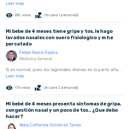
Leer más
remove_red_eye
volunteer_activism
332 vistas
Útil para 1 persona(s)
Mi bebe de 4 meses tiene gripe y tos, le hago
lavados nasales con suero fisiologico y m he
percatado
Felipe Osorio Ospina
Medicina General
Si es normal, pues los lagrimales drenan en la parte alta...
Leer más
remove_red_eye
volunteer_activism
173 vistas
Útil para 2 persona(s)
Mi bebé de 4 meses presenta síntomas de gripa,
congestión nasal y un poco de tos.. ¿Que debo
hacer?
Nidia Catherine Gutierrez Torres