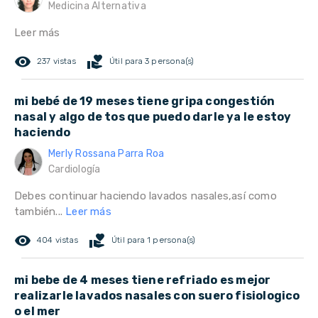
Medicina Alternativa
Leer más
remove_red_eye
volunteer_activism
237 vistas
Útil para 3 persona(s)
mi bebé de 19 meses tiene gripa congestión
nasal y algo de tos que puedo darle ya le estoy
haciendo
Merly Rossana Parra Roa
Cardiología
Debes continuar haciendo lavados nasales,así como
también...
Leer más
remove_red_eye
volunteer_activism
404 vistas
Útil para 1 persona(s)
mi bebe de 4 meses tiene refriado es mejor
realizarle lavados nasales con suero fisiologico
o el mer