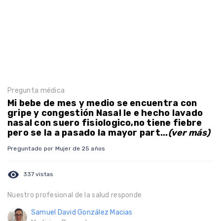
Pregunta médica
Mi bebe de mes y medio se encuentra con
gripe y congestión Nasal le e hecho lavado
nasal con suero fisiologico,no tiene fiebre
pero se la a pasado la mayor part...
(ver más)
Preguntado por Mujer de 25 años
visibility
337 vistas
Nuestro profesional de la salud responde
Samuel David González Macias