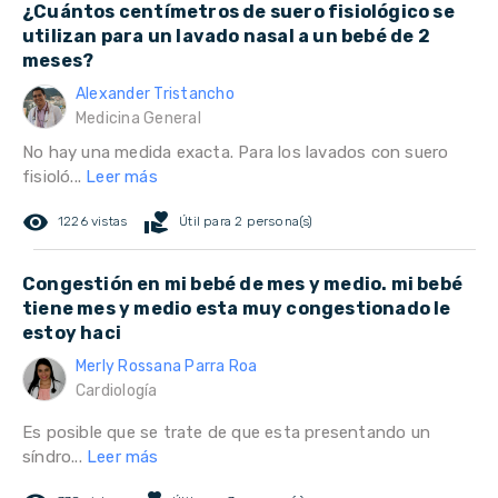
¿Cuántos centímetros de suero fisiológico se
utilizan para un lavado nasal a un bebé de 2
meses?
Alexander Tristancho
Medicina General
No hay una medida exacta. Para los lavados con suero
fisioló...
Leer más
remove_red_eye
volunteer_activism
1226 vistas
Útil para 2 persona(s)
Congestión en mi bebé de mes y medio. mi bebé
tiene mes y medio esta muy congestionado le
estoy haci
Merly Rossana Parra Roa
Cardiología
Es posible que se trate de que esta presentando un
síndro...
Leer más