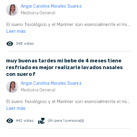
Angie Carolina Morales Suarez
Medicina General
El suero fisiológico y el Marimer son esencialmente el mi...
Leer más
remove_red_eye
248 vistas
muy buenas tardes mi bebe de 4 meses tiene
resfriado es mejor realizarle lavados nasales
con suero f
Angie Carolina Morales Suarez
Medicina General
El suero fisiológico y el Marimer son esencialmente el mi...
Leer más
remove_red_eye
volunteer_activism
442 vistas
Útil para 1 persona(s)