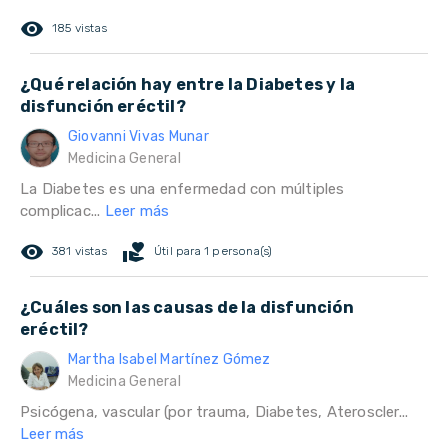
remove_red_eye
185 vistas
¿Qué relación hay entre la Diabetes y la
disfunción eréctil?
Giovanni Vivas Munar
Medicina General
La Diabetes es una enfermedad con múltiples
complicac...
Leer más
remove_red_eye
volunteer_activism
381 vistas
Útil para 1 persona(s)
¿Cuáles son las causas de la disfunción
eréctil?
Martha Isabel Martínez Gómez
Medicina General
Psicógena, vascular (por trauma, Diabetes, Ateroscler...
Leer más