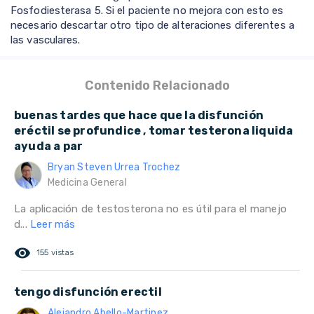
Fosfodiesterasa 5. Si el paciente no mejora con esto es
necesario descartar otro tipo de alteraciones diferentes a
las vasculares.
Contenido Relacionado
buenas tardes que hace que la disfunción
eréctil se profundice , tomar testerona liquida
ayuda a par
Bryan Steven Urrea Trochez
Medicina General
La aplicación de testosterona no es útil para el manejo
d...
Leer más
remove_red_eye
155 vistas
tengo disfunción erectil
Alejandro Abello-Martinez