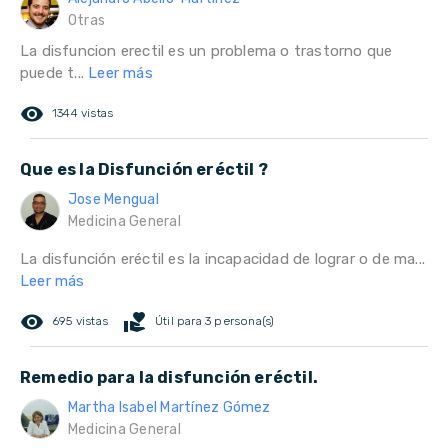
Otras
La disfuncion erectil es un problema o trastorno que
puede t...
Leer más
remove_red_eye
1344 vistas
Que es la Disfunción eréctil ?
Jose Mengual
Medicina General
La disfunción eréctil es la incapacidad de lograr o de ma...
Leer más
remove_red_eye
volunteer_activism
695 vistas
Útil para 3 persona(s)
Remedio para la disfunción eréctil.
Martha Isabel Martínez Gómez
Medicina General