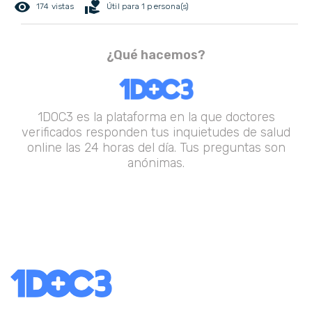
remove_red_eye
volunteer_activism
174 vistas
Útil para 1 persona(s)
¿Qué hacemos?
1DOC3 es la plataforma en la que doctores
verificados responden tus inquietudes de salud
online las 24 horas del día. Tus preguntas son
anónimas.