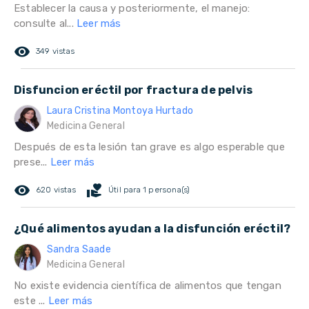
Establecer la causa y posteriormente, el manejo:
consulte al...
Leer más
remove_red_eye
349 vistas
Disfuncion eréctil por fractura de pelvis
Laura Cristina Montoya Hurtado
Medicina General
Después de esta lesión tan grave es algo esperable que
prese...
Leer más
remove_red_eye
volunteer_activism
620 vistas
Útil para 1 persona(s)
¿Qué alimentos ayudan a la disfunción eréctil?
Sandra Saade
Medicina General
No existe evidencia científica de alimentos que tengan
este ...
Leer más