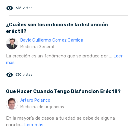
remove_red_eye
618 vistas
¿Cuáles son los indicios de la disfunción
eréctil?
David Guillermo Gomez Garnica
Medicina General
La erección es un fenómeno que se produce por ...
Leer
más
remove_red_eye
530 vistas
Que Hacer Cuando Tengo Disfuncion Eréctil?
Arturo Polanco
Medicina de urgencias
En la mayoría de casos a tu edad se debe de alguna
condic...
Leer más