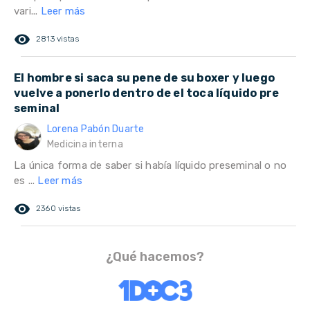
vari...
Leer más
remove_red_eye
2813 vistas
El hombre si saca su pene de su boxer y luego
vuelve a ponerlo dentro de el toca líquido pre
seminal
Lorena Pabón Duarte
Medicina interna
La única forma de saber si había líquido preseminal o no
es ...
Leer más
remove_red_eye
2360 vistas
¿Qué hacemos?