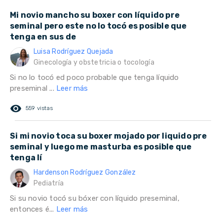
Mi novio mancho su boxer con líquido pre
seminal pero este no lo tocó es posible que
tenga en sus de
Luisa Rodríguez Quejada
Ginecología y obstetricia o tocología
Si no lo tocó ed poco probable que tenga líquido
preseminal ...
Leer más
remove_red_eye
559 vistas
Si mi novio toca su boxer mojado por liquido pre
seminal y luego me masturba es posible que
tenga lí
Hardenson Rodríguez González
Pediatría
Si su novio tocó su bóxer con líquido preseminal,
entonces é...
Leer más