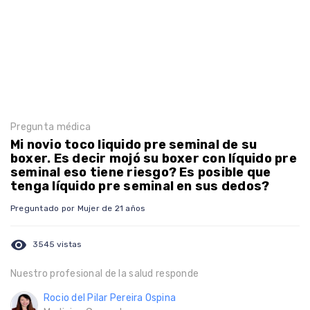
Pregunta médica
Mi novio toco liquido pre seminal de su
boxer. Es decir mojó su boxer con líquido pre
seminal eso tiene riesgo? Es posible que
tenga líquido pre seminal en sus dedos?
Preguntado por Mujer de 21 años
visibility
3545 vistas
Nuestro profesional de la salud responde
Rocio del Pilar Pereira Ospina