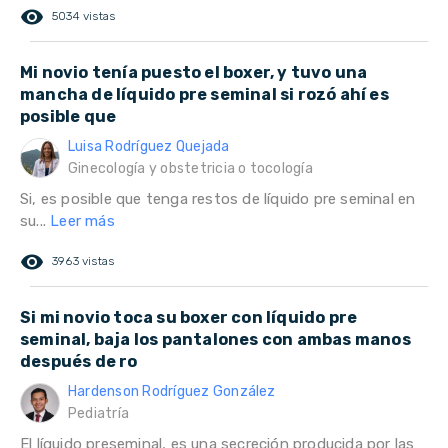
remove_red_eye
5034 vistas
Mi novio tenía puesto el boxer, y tuvo una
mancha de líquido pre seminal si rozó ahí es
posible que
Luisa Rodríguez Quejada
Ginecología y obstetricia o tocología
Si, es posible que tenga restos de líquido pre seminal en
su...
Leer más
remove_red_eye
3963 vistas
Si mi novio toca su boxer con líquido pre
seminal, baja los pantalones con ambas manos
después de ro
Hardenson Rodríguez González
Pediatría
El líquido preseminal, es una secreción producida por las