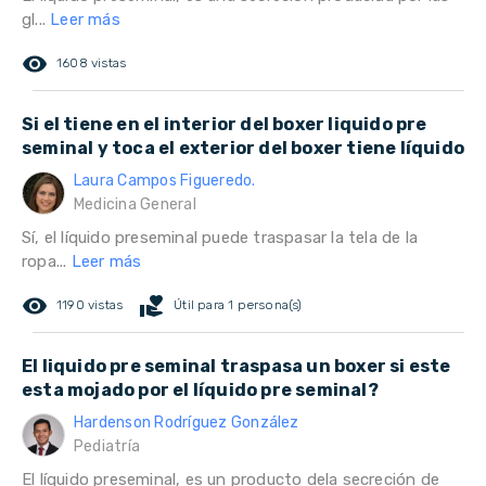
gl...
Leer más
remove_red_eye
1608 vistas
Si el tiene en el interior del boxer liquido pre
seminal y toca el exterior del boxer tiene líquido
Laura Campos Figueredo.
Medicina General
Sí, el líquido preseminal puede traspasar la tela de la
ropa...
Leer más
remove_red_eye
volunteer_activism
1190 vistas
Útil para 1 persona(s)
El liquido pre seminal traspasa un boxer si este
esta mojado por el líquido pre seminal?
Hardenson Rodríguez González
Pediatría
El líquido preseminal, es un producto dela secreción de