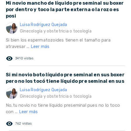
Mi novio mancho de líquido pre seminal su boxer
por dentro y toco la parte externa o la rozo es
posi
Luisa Rodríguez Quejada
Ginecología y obstetricia o tocología
Si bien los espermatozoides tienen el tamaño para
atravesar ...
Leer más
remove_red_eye
3410 vistas
Si mi novio boto líquido pre seminal en sus boxer
pero no los tocó tiene líquido pre seminal en sus
Luisa Rodríguez Quejada
Ginecología y obstetricia o tocología
No,tu novio no tiene líquido preseminal pues no lo toco
con ...
Leer más
remove_red_eye
762 vistas