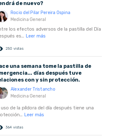
endrá de nuevo?
Rocio del Pilar Pereira Ospina
Medicina General
tre los efectos adversos de la pastilla del Día
espués es...
Leer más
ed_eye
250 vistas
ace una semana tome la pastilla de
mergencia... días después tuve
elaciones con y sin protección.
Alexander Tristancho
Medicina General
 uso de la píldora del día después tiene una
otección...
Leer más
ed_eye
364 vistas