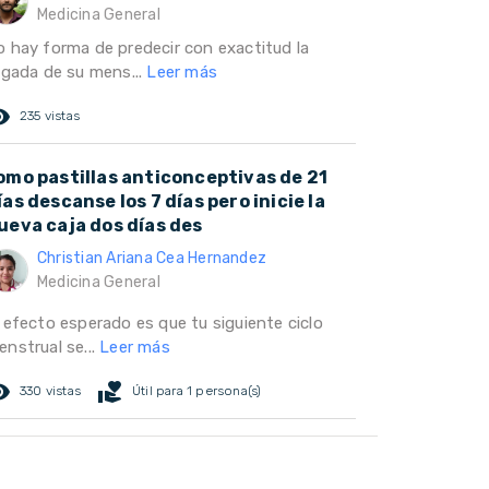
Medicina General
o hay forma de predecir con exactitud la
legada de su mens...
Leer más
ed_eye
235 vistas
omo pastillas anticonceptivas de 21
ías descanse los 7 días pero inicie la
ueva caja dos días des
Christian Ariana Cea Hernandez
Medicina General
l efecto esperado es que tu siguiente ciclo
enstrual se...
Leer más
ed_eye
volunteer_activism
330 vistas
Útil para 1 persona(s)