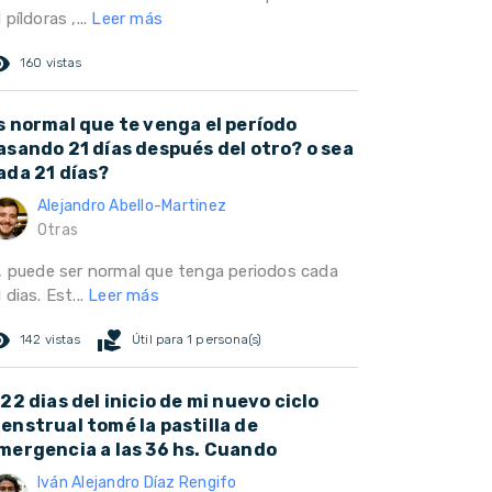
 píldoras ,...
Leer más
ed_eye
160 vistas
s normal que te venga el período
asando 21 días después del otro? o sea
ada 21 días?
Alejandro Abello-Martinez
Otras
i, puede ser normal que tenga periodos cada
 dias. Est...
Leer más
ed_eye
volunteer_activism
142 vistas
Útil para 1 persona(s)
 22 dias del inicio de mi nuevo ciclo
enstrual tomé la pastilla de
mergencia a las 36 hs. Cuando
Iván Alejandro Díaz Rengifo