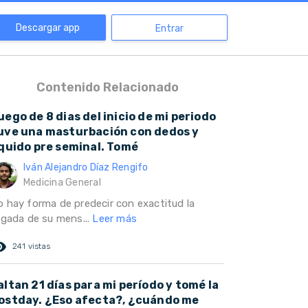
Descargar app
Entrar
Contenido Relacionado
uego de 8 dias del inicio de mi periodo
uve una masturbación con dedos y
íquido pre seminal. Tomé
Iván Alejandro Díaz Rengifo
Medicina General
o hay forma de predecir con exactitud la
legada de su mens...
Leer más
ed_eye
241 vistas
altan 21 días para mi período y tomé la
ostday. ¿Eso afecta?, ¿cuándo me