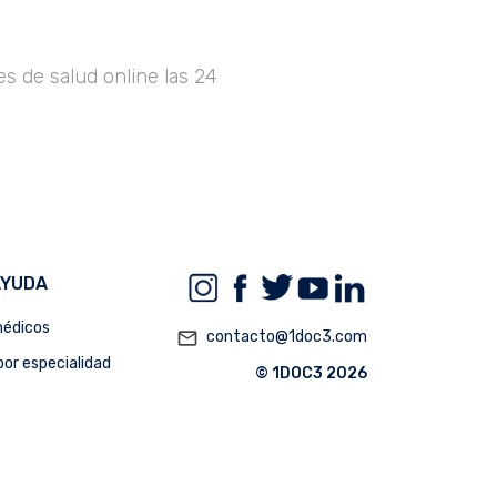
s de salud online las 24
AYUDA
édicos
mail_outline
contacto@1doc3.com
or especialidad
© 1DOC3 2026