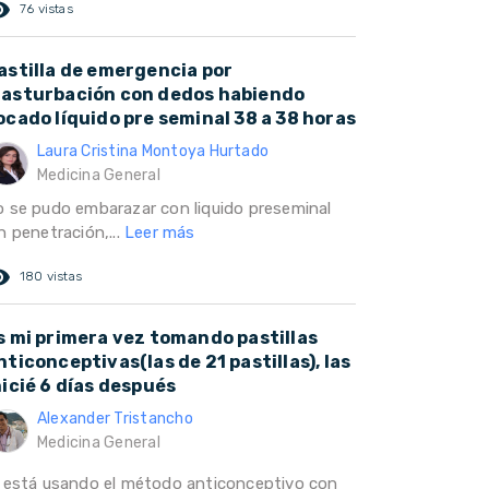
ed_eye
76 vistas
astilla de emergencia por
asturbación con dedos habiendo
ocado líquido pre seminal 38 a 38 horas
Laura Cristina Montoya Hurtado
Medicina General
o se pudo embarazar con liquido preseminal
n penetración,...
Leer más
ed_eye
180 vistas
s mi primera vez tomando pastillas
nticonceptivas(las de 21 pastillas), las
nicié 6 días después
Alexander Tristancho
Medicina General
i está usando el método anticonceptivo con