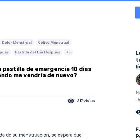
Dolor Menstrual
Cólico Menstrual
spués
Pastilla del Día Después
+3
L
t
l
 pastilla de emergencia 10 dias
uando me vendría de nuevo?
N
l
visibility
217 vistas
remove_r
F
ada de su menstruacion, se espera que
P