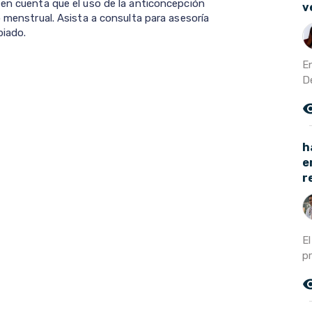
 en cuenta que el uso de la anticoncepción
v
o menstrual. Asista a consulta para asesoría
piado.
En
D
remove_r
h
e
r
El
pr
remove_r