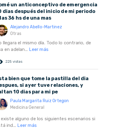
omé un anticonceptivo de emergencia
0 dias después del inicio de mi periodo
 las 36 hs de una mas
Alejandro Abello-Martinez
Otras
 llegara el mismo día. Todo lo contrario, de
a en adelan...
Leer más
ed_eye
225 vistas
sta bien que tome la pastilla del dia
espues, si ayer tuve relaciones, y
altan 10 dias para mi pe
Paula Margarita Ruiz Ortegon
Medicina General
 existe alguno de los siguientes escenarios si
tá ind...
Leer más