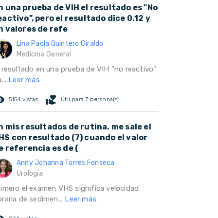
n una prueba de VIH el resultado es "No
eactivo", pero el resultado dice 0.12 y
n valores de refe
Lina Paola Quintero Giraldo
Medicina General
l resultado en una prueba de VIH "no reactivo"
...
Leer más
ed_eye
volunteer_activism
5154 vistas
Útil para 7 persona(s)
n mis resultados de rutina. me sale el
HS con resultado (7) cuando el valor
e referencia es de (
Anny Johanna Torres Fonseca
Urología
rimero el exámen VHS significa velocidad
oraria de sedimen...
Leer más