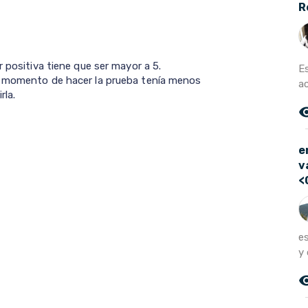
R
 positiva tiene que ser mayor a 5.
E
l momento de hacer la prueba tenía menos
ac
rla.
remove_r
e
v
<
e
y 
remove_r