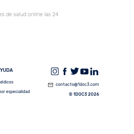
s de salud online las 24
AYUDA
édicos
mail_outline
contacto@1doc3.com
or especialidad
© 1DOC3 2026