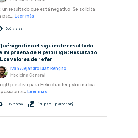
s un resultado que está negativo. Se solicita
 pac...
Leer más
ed_eye
633 vistas
Qué significa el siguiente resultado
e mi prueba de H pylori IgG: Resultado
 Los valores de refer
Iván Alejandro Díaz Rengifo
Medicina General
 igG positiva para Helicobacter pylori indica
posición a...
Leer más
ed_eye
volunteer_activism
583 vistas
Útil para 1 persona(s)