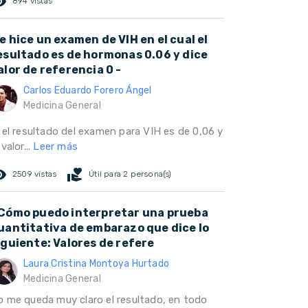
ed_eye
894 vistas
e hice un examen de VIH en el cual el
esultado es de hormonas 0.06 y dice
alor de referencia 0 -
Carlos Eduardo Forero Ángel
Medicina General
i el resultado del examen para VIH es de 0,06 y
 valor...
Leer más
ed_eye
volunteer_activism
2509 vistas
Útil para 2 persona(s)
Cómo puedo interpretar una prueba
uantitativa de embarazo que dice lo
iguiente: Valores de refere
Laura Cristina Montoya Hurtado
Medicina General
o me queda muy claro el resultado, en todo