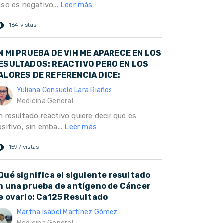
aso es negativo...
Leer más
ed_eye
164 vistas
N MI PRUEBA DE VIH ME APARECE EN LOS
ESULTADOS: REACTIVO PERO EN LOS
ALORES DE REFERENCIA DICE:
Yuliana Consuelo Lara Riaños
Medicina General
n resultado reactivo quiere decir que es
sitivo, sin emba...
Leer más
ed_eye
1597 vistas
Qué significa el siguiente resultado
n una prueba de antígeno de Cáncer
e ovario: Ca125 Resultado
Martha Isabel Martínez Gómez
Medicina General