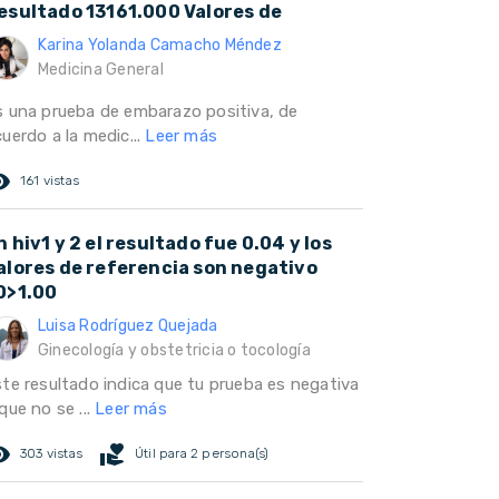
esultado 13161.000 Valores de
Karina Yolanda Camacho Méndez
Medicina General
s una prueba de embarazo positiva, de
uerdo a la medic...
Leer más
ed_eye
161 vistas
n hiv1 y 2 el resultado fue 0.04 y los
alores de referencia son negativo
0>1.00
Luisa Rodríguez Quejada
Ginecología y obstetricia o tocología
ste resultado indica que tu prueba es negativa
que no se ...
Leer más
ed_eye
volunteer_activism
303 vistas
Útil para 2 persona(s)