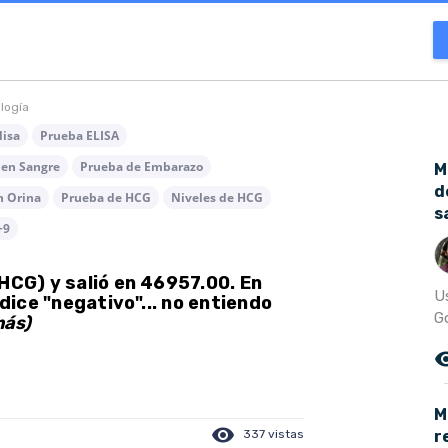
ología
lisa
Prueba ELISA
 en Sangre
Prueba de Embarazo
M
d
n Orina
Prueba de HCG
Niveles de HCG
s
+9
HCG) y salió en 46957.00. En
U
 dice "negativo"... no entiendo
G
más)
remove_r
M
visibility
r
337 vistas