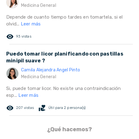
Medicina General
Depende de cuanto tiempo tardes en tomartela, si el
olvid...
Leer más
remove_red_eye
93 vistas
Puedo tomar licor planificando con pastillas
minipil suave ?
Camila Alejandra Angel Pinto
Medicina General
Si, puede tomar licor. No existe una contraindicación
esp...
Leer más
remove_red_eye
volunteer_activism
207 vistas
Útil para 2 persona(s)
¿Qué hacemos?