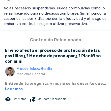
No es necesario suspenderlas. Puede continuarlas como lo
venía haciendo para no desacostrumbrarse. Sin embargo, al
suspenderlas por 3 días pierden la efectividad y el riesgo de
embarazo existe. Le sugiero utilizar preservativo.
Contenido Relacionado
El vino afecta el proceso de protección de las
pastillas¿? Me debo de preocupar¿? Planifico
con mini
Freddy Toloza Bonilla
Medicina General
Entiendo tu pregunta, y no, no se ha descrito que...
Leer más
remove_red_eye
volunteer_activism
123 vistas
Útil para 1 persona(s)