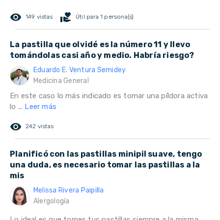
remove_red_eye
volunteer_activism
149 vistas
Útil para 1 persona(s)
La pastilla que olvidé es la número 11 y llevo
tomándolas casi año y medio. Habría riesgo?
Eduardo E. Ventura Semidey
Medicina General
En este caso lo más indicado es tomar una píldora activa
lo ...
Leer más
remove_red_eye
242 vistas
Planificó con las pastillas minipil suave, tengo
una duda, es necesario tomar las pastillas a la
mis
Melissa Rivera Paipilla
Alergología
Lo ideal es que tomes tus pastillas siempre a la misma