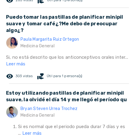
remove_red_eye
volunteer_activism
285 vistas
Útil para 1 persona(s)
Puedo tomar las pastillas de planificar minipil
suave y tomar café¿?Me debo de preocupar
algo¿?
Paula Margarita Ruiz Ortegon
Medicina General
Si, no está descrito que los anticonceptivos orales inter...
Leer más
remove_red_eye
volunteer_activism
303 vistas
Útil para 1 persona(s)
Estoy utilizando pastillas de planificar minipil
suave, la olvidé el día 14 y me llegó el período qu
Bryan Steven Urrea Trochez
Medicina General
Si es normal que el periodo pueda durar 7 días y es
...
Leer más