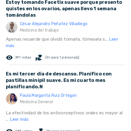
Estoy tomando Facetix suave porque presento
quistes en los ovarios, apenas llevo 1 semana
tomándolas
César Alejandro Peñatez Villadiego
Medicina del trabajo
Apenas recuerde que olvidó tomarla, tómesela s...
Leer
más
remove_red_eye
volunteer_activism
391 vistas
Útil para 1 persona(s)
Es mi tercer día de descanso. Planifico con
pastillas minipil suave. Es mi cuarto mes
planificando.N
Paula Margarita Ruiz Ortegon
Medicina General
La efectividad de los anticonceptivos orales es mayor al
...
Leer más