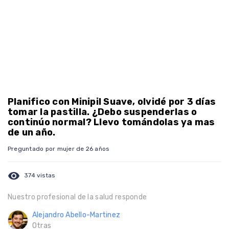
Planifico con Minipil Suave, olvidé por 3 días
tomar la pastilla. ¿Debo suspenderlas o
continúo normal? Llevo tomándolas ya mas
de un año.
Preguntado por mujer de 26 años
visibility
374 vistas
Nuestro profesional de la salud responde
Alejandro Abello-Martinez
Otras