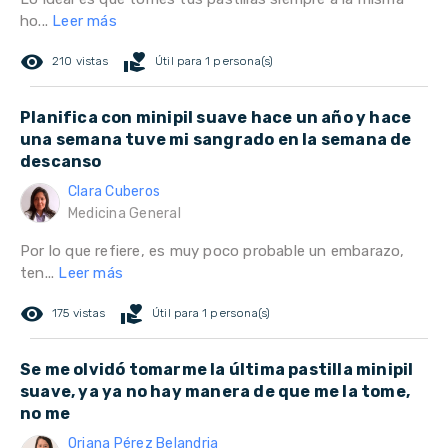
ho...
Leer más
remove_red_eye
volunteer_activism
210 vistas
Útil para 1 persona(s)
Planifica con minipil suave hace un año y hace
una semana tuve mi sangrado en la semana de
descanso
Clara Cuberos
Medicina General
Por lo que refiere, es muy poco probable un embarazo,
ten...
Leer más
remove_red_eye
volunteer_activism
175 vistas
Útil para 1 persona(s)
Se me olvidó tomarme la última pastilla minipil
suave, ya ya no hay manera de que me la tome,
no me
Oriana Pérez Belandria