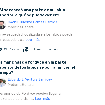
Si se resecó una parte de mi labio
uperior, a qué se puede deber?
David Guillermo Gomez Garnica
Medicina General
a re-sequedad localizada en los labios puede
er causado po...
Leer más
ed_eye
volunteer_activism
2024 vistas
Útil para 4 persona(s)
as manchas de fordyce en la parte
uperior de los labios se borrarán con el
iempo?
Eduardo E. Ventura Semidey
Medicina General
os granos de Fordyce pueden llegar a
esvanecerse o dism...
Leer más