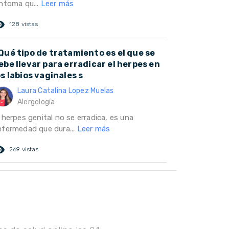
íntoma qu...
Leer más
ed_eye
128 vistas
Qué tipo de tratamiento es el que se
ebe llevar para erradicar el herpes en
os labios vaginales s
Laura Catalina Lopez Muelas
Alergología
 herpes genital no se erradica, es una
nfermedad que dura...
Leer más
ed_eye
269 vistas