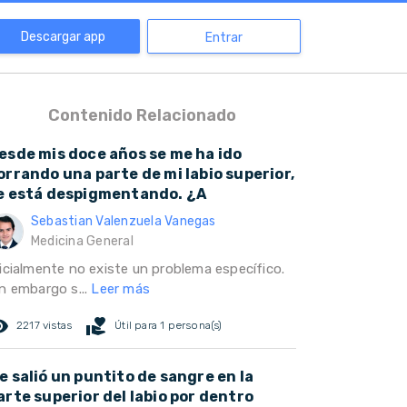
Descargar app
Entrar
Contenido Relacionado
esde mis doce años se me ha ido
orrando una parte de mi labio superior,
e está despigmentando. ¿A
Sebastian Valenzuela Vanegas
Medicina General
nicialmente no existe un problema específico.
in embargo s...
Leer más
ed_eye
volunteer_activism
2217 vistas
Útil para 1 persona(s)
e salió un puntito de sangre en la
arte superior del labio por dentro