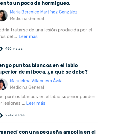
iento un poco de hormigueo,
Maria Berenice Martínez González
Medicina General
dría tratarse de una lesión producida por el
rus del ...
Leer más
ed_eye
450 vistas
engo puntos blancos en el labio
uperior de mi boca, ¿a qué se debe?
Maridelma Villanueva Ávila
Medicina General
os puntos blancos en el labio superior pueden
r lesiones ...
Leer más
ed_eye
2246 vistas
manecí con una pequeña ampolla en el