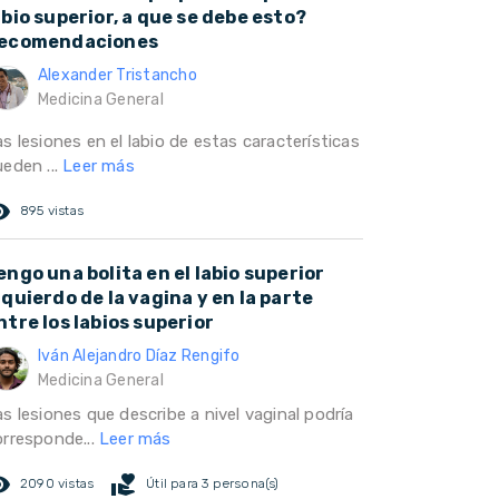
abio superior, a que se debe esto?
ecomendaciones
Alexander Tristancho
Medicina General
s lesiones en el labio de estas características
ueden ...
Leer más
ed_eye
895 vistas
engo una bolita en el labio superior
zquierdo de la vagina y en la parte
ntre los labios superior
Iván Alejandro Díaz Rengifo
Medicina General
s lesiones que describe a nivel vaginal podría
orresponde...
Leer más
ed_eye
volunteer_activism
2090 vistas
Útil para 3 persona(s)