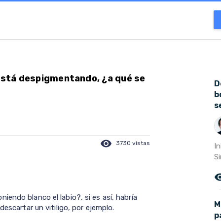
 está despigmentando, ¿a qué se
D
b
s
visibility
3730 vistas
I
S
remove_r
endo blanco el labio?, si es así, habría
M
descartar un vitiligo, por ejemplo.
p