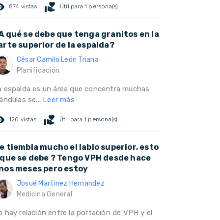
ed_eye
volunteer_activism
874 vistas
Útil para 1 persona(s)
A qué se debe que tenga granitos en la
arte superior de la espalda?
César Camilo León Triana
Planificación
a espalda es un área que concentra muchas
ándulas se...
Leer más
ed_eye
volunteer_activism
120 vistas
Útil para 1 persona(s)
e tiembla mucho el labio superior, esto
 que se debe ? Tengo VPH desde hace
nos meses pero estoy
Josué Martinez Hernandez
Medicina General
o hay relación entre la portación de VPH y el