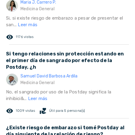
Maria J. Carrero P.
Medicina General
Si, si existe riesgo de embarazo a pesar de presentar el
san...
Leer más
remove_red_eye
1176 vistas
Si tengo relaciones sin protección estando en
el primer día de sangrado por efecto de la
Postday, ¿h
Samuel David Barbosa Ardila
Medicina General
No, el sangrado por uso de la Postday significa la
inhibici&...
Leer más
remove_red_eye
volunteer_activism
1009 vistas
Útil para 5 persona(s)
¿Existe riesgo de embarazo si tomé Postday al
día siguiente de la relación de riesgo?