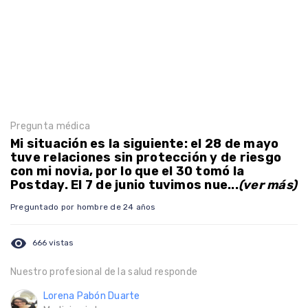
Pregunta médica
Mi situación es la siguiente: el 28 de mayo
tuve relaciones sin protección y de riesgo
con mi novia, por lo que el 30 tomó la
Postday. El 7 de junio tuvimos nue...
(ver más)
Preguntado por hombre de 24 años
visibility
666 vistas
Nuestro profesional de la salud responde
Lorena Pabón Duarte