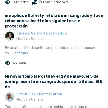
remove_red_eye
volunteer_activism
2001 vistas
Útil para 1 persona(s)
me aplique Nofertyl el día de mi sangrado y tuve
relaciones a los 11 días siguientes sin
protección
Vanessa Alejandra Becerra Rico
Medicina General
En la situación descrita las posibilidades de embarazo
so...
Leer más
remove_red_eye
100 vistas
Mi novia tomó la Postday el 29 de mayo, el 5 de
junio presentó un sangrado que duró 3 días. El 5
de
Samuel David Barbosa Ardila
Medicina General
Toda relación sexual desprotegida tiene riesgo de