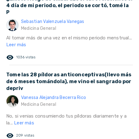
4 día de mi periodo, el periodo se cortó, tomé la
P
Sebastian Valenzuela Vanegas
Medicina General
Al tomar más de una vez en el mismo periodo menstrual...
Leer más
remove_red_eye
1036 vistas
Tome las 28 píldoras anticonceptivas(llevo más
de 6 meses tomándola), me vino el sangrado por
depriv
Vanessa Alejandra Becerra Rico
Medicina General
No, si venias consumiendo tus píldoras diariamente y a
la...
Leer más
remove_red_eye
209 vistas