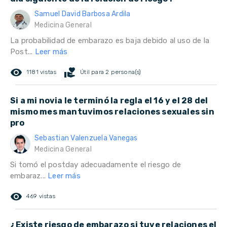
Samuel David Barbosa Ardila
Medicina General
La probabilidad de embarazo es baja debido al uso de la
Post...
Leer más
remove_red_eye
volunteer_activism
1181 vistas
Útil para 2 persona(s)
Si a mi novia le terminó la regla el 16 y el 28 del
mismo mes mantuvimos relaciones sexuales sin
pro
Sebastian Valenzuela Vanegas
Medicina General
Si tomó el postday adecuadamente el riesgo de
embaraz...
Leer más
remove_red_eye
469 vistas
¿Existe riesgo de embarazo si tuve relaciones el