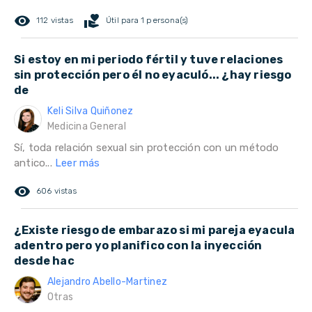
remove_red_eye
volunteer_activism
112 vistas
Útil para 1 persona(s)
Si estoy en mi periodo fértil y tuve relaciones
sin protección pero él no eyaculó... ¿hay riesgo
de
Keli Silva Quiñonez
Medicina General
Sí, toda relación sexual sin protección con un método
antico...
Leer más
remove_red_eye
606 vistas
¿Existe riesgo de embarazo si mi pareja eyacula
adentro pero yo planifico con la inyección
desde hac
Alejandro Abello-Martinez
Otras