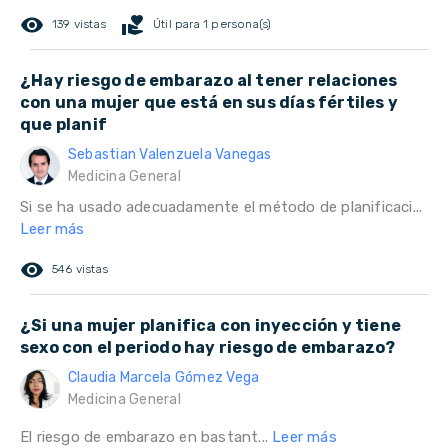
remove_red_eye
volunteer_activism
139 vistas
Útil para 1 persona(s)
¿Hay riesgo de embarazo al tener relaciones
con una mujer que está en sus días fértiles y
que planif
Sebastian Valenzuela Vanegas
Medicina General
Si se ha usado adecuadamente el método de planificaci...
Leer más
remove_red_eye
546 vistas
¿Si una mujer planifica con inyección y tiene
sexo con el periodo hay riesgo de embarazo?
Claudia Marcela Gómez Vega
Medicina General
El riesgo de embarazo en bastant...
Leer más