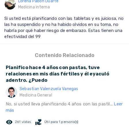
Lorena Pabón Duarte
Medicina interna
Si usted está planificando con las tabletas y es juiciosa, no
las ha suspendido y no ha habido olvidos en su toma, no
habría por qué haber riesgo de embarazo. Estas tienen una
efectividad del 99
Contenido Relacionado
Planifico hace 4 años con pastas, tuve
relaciones en mis días fértiles y él eyaculó
adentro. ¿Puedo
Sebastian Valenzuela Vanegas
Medicina General
No, si usted lleva planificando 4 años con las pastil...
Leer
más
remove_red_eye
volunteer_activism
261 vistas
Útil para 1 persona(s)