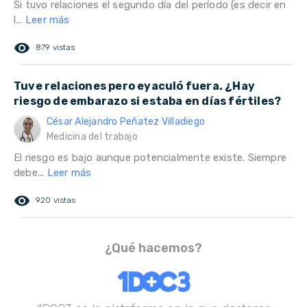
Si tuvo relaciones el segundo día del período (es decir en
l...
Leer más
remove_red_eye
879 vistas
Tuve relaciones pero eyaculó fuera. ¿Hay
riesgo de embarazo si estaba en días fértiles?
César Alejandro Peñatez Villadiego
Medicina del trabajo
El riesgo es bajo aunque potencialmente existe. Siempre
debe...
Leer más
remove_red_eye
920 vistas
¿Qué hacemos?