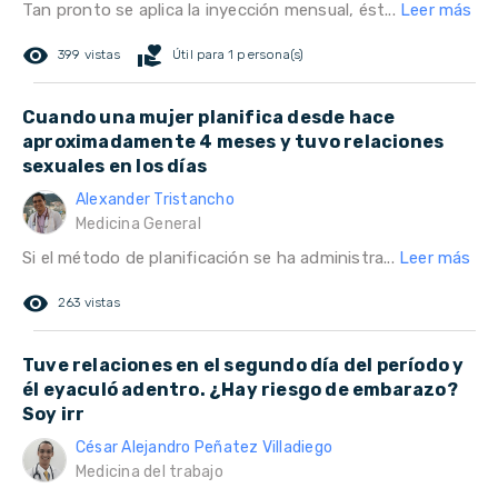
Tan pronto se aplica la inyección mensual, ést...
Leer más
remove_red_eye
volunteer_activism
399 vistas
Útil para 1 persona(s)
Cuando una mujer planifica desde hace
aproximadamente 4 meses y tuvo relaciones
sexuales en los días
Alexander Tristancho
Medicina General
Si el método de planificación se ha administra...
Leer más
remove_red_eye
263 vistas
Tuve relaciones en el segundo día del período y
él eyaculó adentro. ¿Hay riesgo de embarazo?
Soy irr
César Alejandro Peñatez Villadiego
Medicina del trabajo