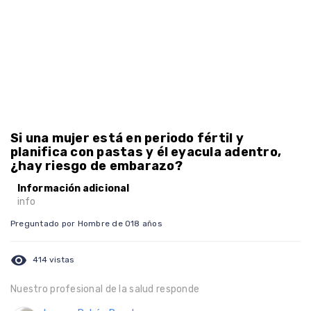
Si una mujer está en periodo fértil y
planifica con pastas y él eyacula adentro,
¿hay riesgo de embarazo?
Información adicional
info
Preguntado por Hombre de 018 años
visibility
414 vistas
Nuestro profesional de la salud responde