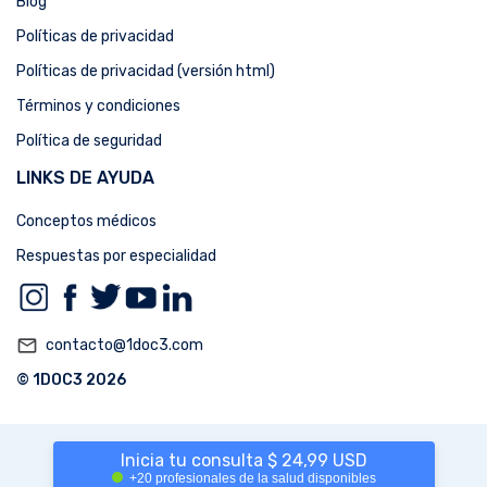
Blog
Políticas de privacidad
Políticas de privacidad (versión html)
Términos y condiciones
Política de seguridad
LINKS DE AYUDA
Conceptos médicos
Respuestas por especialidad
mail_outline
contacto@1doc3.com
© 1DOC3 2026
Inicia tu consulta $ 24,99 USD
+20 profesionales de la salud disponibles