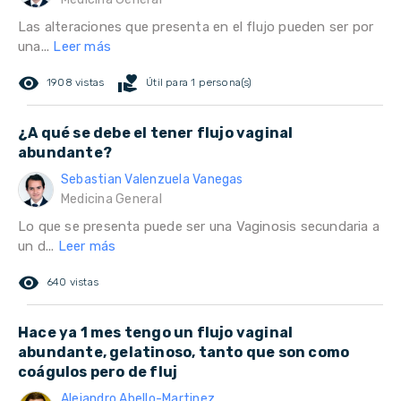
Las alteraciones que presenta en el flujo pueden ser por
una...
Leer más
remove_red_eye
volunteer_activism
1908 vistas
Útil para 1 persona(s)
¿A qué se debe el tener flujo vaginal
abundante?
Sebastian Valenzuela Vanegas
Medicina General
Lo que se presenta puede ser una Vaginosis secundaria a
un d...
Leer más
remove_red_eye
640 vistas
Hace ya 1 mes tengo un flujo vaginal
abundante, gelatinoso, tanto que son como
coágulos pero de fluj
Alejandro Abello-Martinez