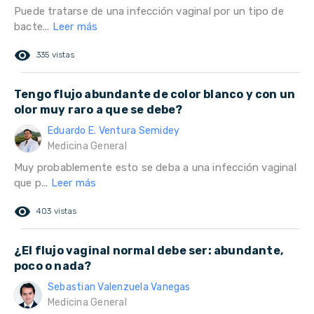
Puede tratarse de una infección vaginal por un tipo de
bacte...
Leer más
remove_red_eye
335 vistas
Tengo flujo abundante de color blanco y con un
olor muy raro a que se debe?
Eduardo E. Ventura Semidey
Medicina General
Muy probablemente esto se deba a una infección vaginal
que p...
Leer más
remove_red_eye
403 vistas
¿El flujo vaginal normal debe ser: abundante,
poco o nada?
Sebastian Valenzuela Vanegas
Medicina General