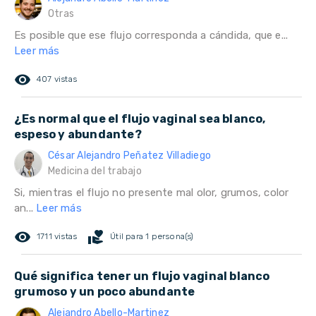
Otras
Es posible que ese flujo corresponda a cándida, que e...
Leer más
remove_red_eye
407 vistas
¿Es normal que el flujo vaginal sea blanco,
espeso y abundante?
César Alejandro Peñatez Villadiego
Medicina del trabajo
Si, mientras el flujo no presente mal olor, grumos, color
an...
Leer más
remove_red_eye
volunteer_activism
1711 vistas
Útil para 1 persona(s)
Qué significa tener un flujo vaginal blanco
grumoso y un poco abundante
Alejandro Abello-Martinez