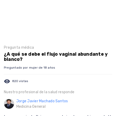
Pregunta médica
¿A qué se debe el flujo vaginal abundante y
blanco?
Preguntado por mujer de 18 años
visibility
820 vistas
Nuestro profesional de la salud responde
Jorge Javier Machado Santos
Medicina General