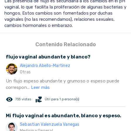
Las presencia de flujo es secundaria a los cambios en el pH
vaginal, lo que facilita la proliferación de algunas bacterias y
hongos. Estos cambios son fomentados por duchas
vaginales (no las recomendamos), relaciones sexuales,
cambios hormonales o embarazo.
Contenido Relacionado
flujo vaginal abundante y blanco?
Alejandro Abello-Martinez
Otras
Un flujo espeso abundante y grumoso o espeso puede
correspon...
Leer más
remove_red_eye
volunteer_activism
733 vistas
Útil para 1 persona(s)
Mi flujo vaginal es abundante, blanco y espeso.
Sebastian Valenzuela Vanegas
Medicina General