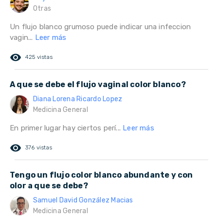
Otras
Un flujo blanco grumoso puede indicar una infeccion
vagin...
Leer más
remove_red_eye
425 vistas
A que se debe el flujo vaginal color blanco?
Diana Lorena Ricardo Lopez
Medicina General
En primer lugar hay ciertos perí...
Leer más
remove_red_eye
376 vistas
Tengo un flujo color blanco abundante y con
olor a que se debe?
Samuel David González Macias
Medicina General