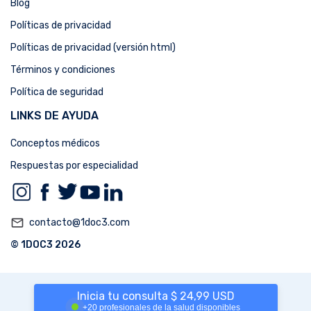
Blog
Políticas de privacidad
Políticas de privacidad (versión html)
Términos y condiciones
Política de seguridad
LINKS DE AYUDA
Conceptos médicos
Respuestas por especialidad
mail_outline
contacto@1doc3.com
© 1DOC3 2026
Inicia tu consulta $ 24,99 USD
+20 profesionales de la salud disponibles