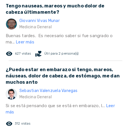
Tengo nauseas, mareos y mucho dolor de
cabeza últimamente?
Giovanni Vivas Munar
Medicina General
Buenas tardes. Es necesario saber si fue sangrado o
ma...
Leer más
remove_red_eye
volunteer_activism
627 vistas
Útil para 2 persona(s)
¿Puedo estar en embarazo si tengo, mareos,
náuseas, dolor de cabeza, de estómago, me dan
muchos anto
Sebastian Valenzuela Vanegas
Medicina General
Si se está pensando que se está en embarazo, l...
Leer
más
remove_red_eye
312 vistas