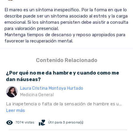
El mareo es un síntoma inespecífico. Por la forma en que lo
describe puede ser un síntoma asociado al estrés y la carga
emocional. Si los síntomas persisten debe asistir a consulta
para valoración presencial.
Mantenga tiempos de descanso y reposo apropiados para
favorecer la recuperación mental.
Contenido Relacionado
¿Por qué no me da hambre y cuando como me
dan náuseas?
Laura Cristina Montoya Hurtado
Medicina General
La inapetencia o falta de la sensación de hambre es u...
Leer más
remove_red_eye
volunteer_activism
7074 vistas
Útil para 3 persona(s)