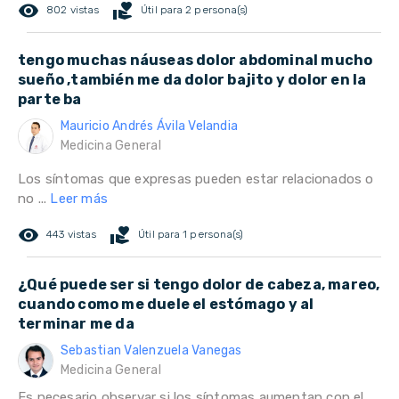
remove_red_eye
volunteer_activism
802 vistas
Útil para 2 persona(s)
tengo muchas náuseas dolor abdominal mucho
sueño ,también me da dolor bajito y dolor en la
parte ba
Mauricio Andrés Ávila Velandia
Medicina General
Los síntomas que expresas pueden estar relacionados o
no ...
Leer más
remove_red_eye
volunteer_activism
443 vistas
Útil para 1 persona(s)
¿Qué puede ser si tengo dolor de cabeza, mareo,
cuando como me duele el estómago y al
terminar me da
Sebastian Valenzuela Vanegas
Medicina General
Es necesario observar si los síntomas aumentan con el...