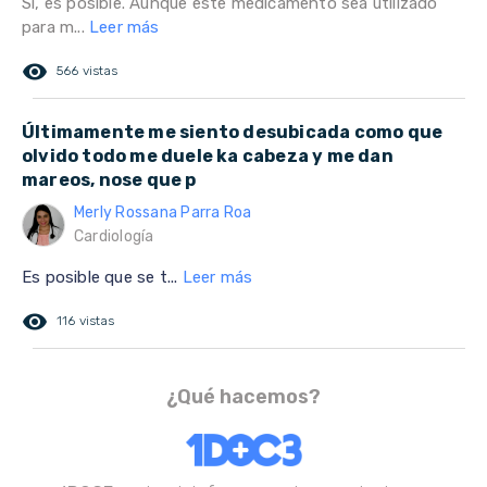
Si, es posible. Aunque este medicamento sea utilizado
para m...
Leer más
remove_red_eye
566 vistas
Últimamente me siento desubicada como que
olvido todo me duele ka cabeza y me dan
mareos, nose que p
Merly Rossana Parra Roa
Cardiología
Es posible que se t...
Leer más
remove_red_eye
116 vistas
¿Qué hacemos?