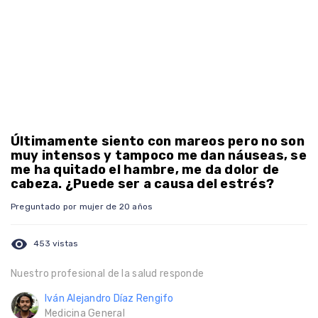
Últimamente siento con mareos pero no son
muy intensos y tampoco me dan náuseas, se
me ha quitado el hambre, me da dolor de
cabeza. ¿Puede ser a causa del estrés?
Preguntado por mujer de 20 años
visibility
453 vistas
Nuestro profesional de la salud responde
Iván Alejandro Díaz Rengifo
Medicina General