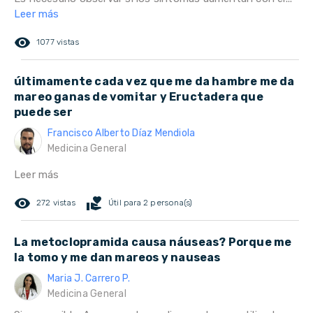
Leer más
remove_red_eye
1077 vistas
últimamente cada vez que me da hambre me da
mareo ganas de vomitar y Eructadera que
puede ser
Francisco Alberto Díaz Mendiola
Medicina General
Leer más
remove_red_eye
volunteer_activism
272 vistas
Útil para 2 persona(s)
La metoclopramida causa náuseas? Porque me
la tomo y me dan mareos y nauseas
Maria J. Carrero P.
Medicina General