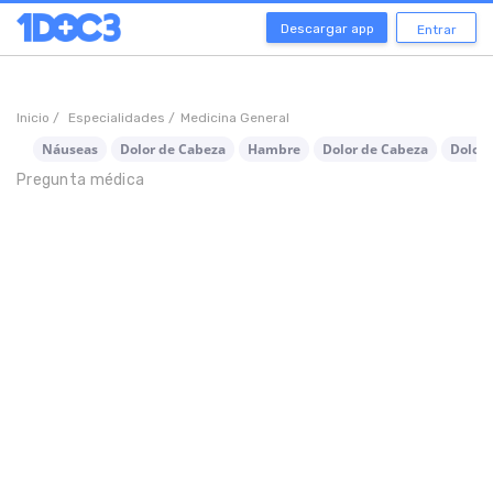
Descargar app
Entrar
Inicio /
Especialidades /
Medicina General
Náuseas
Dolor de Cabeza
Hambre
Dolor de Cabeza
Dolor 
Pregunta médica