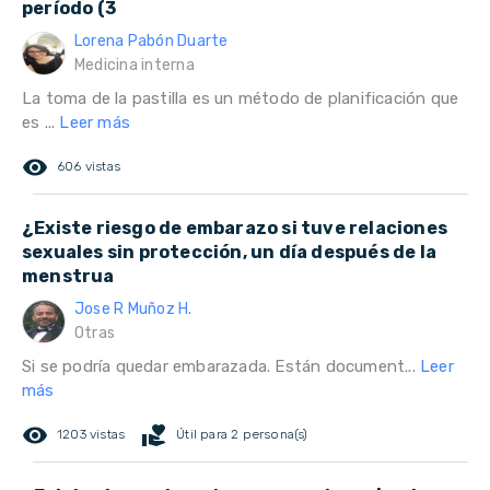
período (3
Lorena Pabón Duarte
Medicina interna
La toma de la pastilla es un método de planificación que
es ...
Leer más
remove_red_eye
606 vistas
¿Existe riesgo de embarazo si tuve relaciones
sexuales sin protección, un día después de la
menstrua
Jose R Muñoz H.
Otras
Si se podría quedar embarazada. Están document...
Leer
más
remove_red_eye
volunteer_activism
1203 vistas
Útil para 2 persona(s)