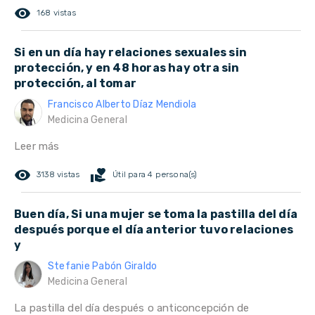
remove_red_eye
168 vistas
Si en un día hay relaciones sexuales sin
protección, y en 48 horas hay otra sin
protección, al tomar
Francisco Alberto Díaz Mendiola
Medicina General
Leer más
remove_red_eye
volunteer_activism
3138 vistas
Útil para 4 persona(s)
Buen día, Si una mujer se toma la pastilla del día
después porque el día anterior tuvo relaciones
y
Stefanie Pabón Giraldo
Medicina General
La pastilla del día después o anticoncepción de