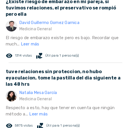
¿Existe riesgo de embarazo en mi pareja, si
tuvimos relaciones, el preservativo se rompió
pero ella
David Guillermo Gomez Garnica
Medicina General
El riesgo de embarazo existe pero es bajo. Recordar que
much...
Leer más
remove_red_eye
volunteer_activism
1314 vistas
Útil para 1 persona(s)
tuve relaciones sin proteccion, no hubo
eyaculacion, tome la pastilla del dia siguiente a
las 48 hrs
Natalia Mesa García
Medicina General
Respecto a esto, hay que tener en cuenta que ningún
método a...
Leer más
remove_red_eye
volunteer_activism
5875 vistas
Útil para 1 persona(s)