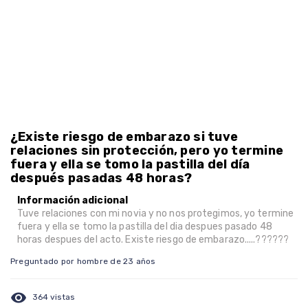
¿Existe riesgo de embarazo si tuve
relaciones sin protección, pero yo termine
fuera y ella se tomo la pastilla del día
después pasadas 48 horas?
Información adicional
Tuve relaciones con mi novia y no nos protegimos, yo termine
fuera y ella se tomo la pastilla del dia despues pasado 48
horas despues del acto. Existe riesgo de embarazo.....??????
Preguntado por hombre de 23 años
visibility
364 vistas