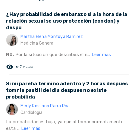
¿Hay probabilidad de embarazo si a la hora de la
relación sexual se uso protección (condon) y
despu
Martha Elena Montoya Ramírez
Medicina General
NO.
Por la situación que describes el ri...
Leer más
remove_red_eye
647 vistas
Si mi pareha termino adentro y 2 horas despues
tomr la pastill del dia despues no existe
probabilida
Merly Rossana Parra Roa
Cardiología
La probabilidad es baja, ya que al tomar correctamente
esta ...
Leer más