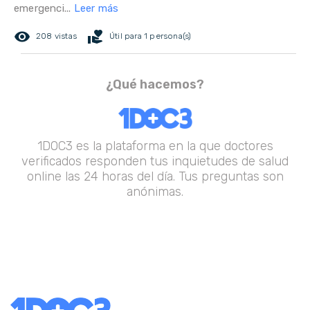
emergenci...
Leer más
remove_red_eye
volunteer_activism
208 vistas
Útil para 1 persona(s)
¿Qué hacemos?
1DOC3 es la plataforma en la que doctores
verificados responden tus inquietudes de salud
online las 24 horas del día. Tus preguntas son
anónimas.