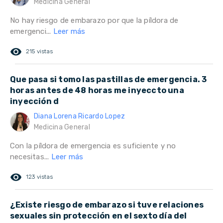
Medicina General
No hay riesgo de embarazo por que la píldora de
emergenci...
Leer más
remove_red_eye
215 vistas
Que pasa si tomo las pastillas de emergencia. 3
horas antes de 48 horas me inyeccto una
inyección d
Diana Lorena Ricardo Lopez
Medicina General
Con la píldora de emergencia es suficiente y no
necesitas...
Leer más
remove_red_eye
123 vistas
¿Existe riesgo de embarazo si tuve relaciones
sexuales sin protección en el sexto día del