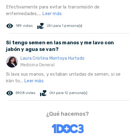
Efectivamente para evitar la transmisión de
enfermedades,...
Leer más
remove_red_eye
volunteer_activism
189 vistas
Útil para 1 persona(s)
Si tengo semen en las manos y me lavo con
jabón y agua se van?
Laura Cristina Montoya Hurtado
Medicina General
Si lava sus manos, y estaban untadas de semen, si se
irán to...
Leer más
remove_red_eye
volunteer_activism
5908 vistas
Útil para 12 persona(s)
¿Qué hacemos?