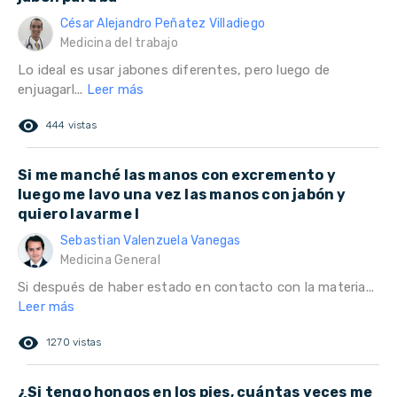
César Alejandro Peñatez Villadiego
Medicina del trabajo
Lo ideal es usar jabones diferentes, pero luego de
enjuagarl...
Leer más
remove_red_eye
444 vistas
Si me manché las manos con excremento y
luego me lavo una vez las manos con jabón y
quiero lavarme l
Sebastian Valenzuela Vanegas
Medicina General
Si después de haber estado en contacto con la materia...
Leer más
remove_red_eye
1270 vistas
¿Si tengo hongos en los pies, cuántas veces me