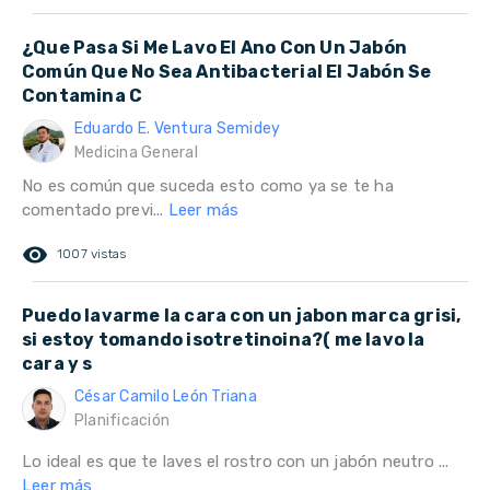
¿Que Pasa Si Me Lavo El Ano Con Un Jabón
Común Que No Sea Antibacterial El Jabón Se
Contamina C
Eduardo E. Ventura Semidey
Medicina General
No es común que suceda esto como ya se te ha
comentado previ...
Leer más
remove_red_eye
1007 vistas
Puedo lavarme la cara con un jabon marca grisi,
si estoy tomando isotretinoina?( me lavo la
cara y s
César Camilo León Triana
Planificación
Lo ideal es que te laves el rostro con un jabón neutro ...
Leer más