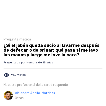
Pregunta médica
¿Si el jabón queda sucio al lavarme después
de defecar o de orinar; qué pasa si me lavo
las manos y luego me lavo la cara?
Preguntado por Hombre de 18 años
visibility
960 vistas
Nuestro profesional de la salud responde
Alejandro Abello-Martinez
Otras