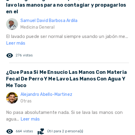
lavo las manos para no contagiar y propagarlos
en el
Samuel David Barbosa Ardila
Medicina General
El lavado puede ser normal siempre usando un jabón me...
Leer más
remove_red_eye
276 vistas
¿Que Pasa Si Me Ensucio Las Manos Con Materia
Fecal De Perro Y Me Lavo Las Manos Con Agua Y
Me Toco
Alejandro Abello-Martinez
Otras
No pasa absolutamente nada. Si se lava las manos con
agua...
Leer más
remove_red_eye
volunteer_activism
664 vistas
Útil para 2 persona(s)