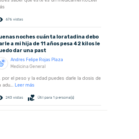
ebes saber que este es un medicamento
Leer
ás
ed_eye
676 vistas
uenas noches cuánta loratadina debo
arle a mi hija de 11 años pesa 42 kilos le
uedo dar una past
Andres Felipe Rojas Plaza
Medicina General
, por el peso y la edad puedes darle la dosis de
 adu...
Leer más
ed_eye
volunteer_activism
243 vistas
Útil para 1 persona(s)