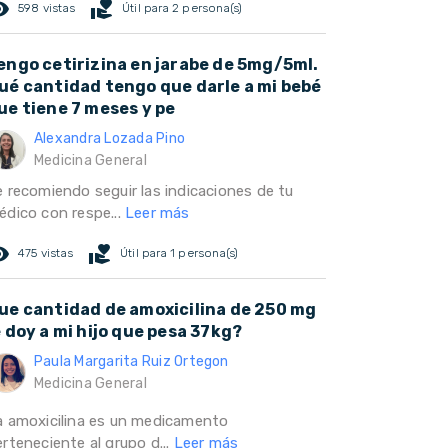
ed_eye
volunteer_activism
598 vistas
Útil para 2 persona(s)
engo cetirizina en jarabe de 5mg/5ml.
ué cantidad tengo que darle a mi bebé
ue tiene 7 meses y pe
Alexandra Lozada Pino
Medicina General
e recomiendo seguir las indicaciones de tu
édico con respe...
Leer más
ed_eye
volunteer_activism
475 vistas
Útil para 1 persona(s)
ue cantidad de amoxicilina de 250 mg
e doy a mi hijo que pesa 37kg?
Paula Margarita Ruiz Ortegon
Medicina General
a amoxicilina es un medicamento
rteneciente al grupo d...
Leer más