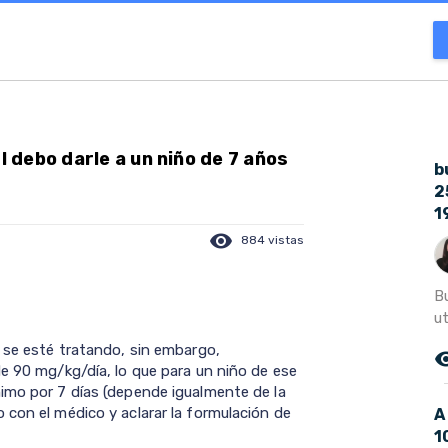
debo darle a un niño de 7 años
b
2
1
visibility
884 vistas
B
ut
e se esté tratando, sin embargo,
remove_r
de 90 mg/kg/día, lo que para un niño de ese
imo por 7 días (depende igualmente de la
 con el médico y aclarar la formulación de
A
1