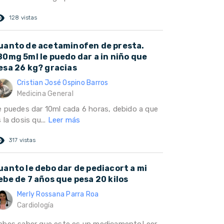
ed_eye
128 vistas
uanto de acetaminofen de presta.
80mg 5ml le puedo dar a in niño que
esa 26 kg? gracias
Cristian José Ospino Barros
Medicina General
e puedes dar 10ml cada 6 horas, debido a que
 la dosis qu...
Leer más
ed_eye
317 vistas
uanto le debo dar de pediacort a mi
ebe de 7 años que pesa 20 kilos
Merly Rossana Parra Roa
Cardiología