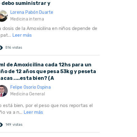
e debo suministrar y
Lorena Pabón Duarte
Medicina interna
a dosis de la Amoxicilina en niños depende de
 pat...
Leer más
ed_eye
516 vistas
ml de Amoxicilina cada 12hs para un
iño de 12 años que pesa 53kg y peseta
lacas ....esta bien? (A
Felipe Osorio Ospina
Medicina General
o está bien, por el peso que nos reportas el
ño va a n...
Leer más
ed_eye
149 vistas