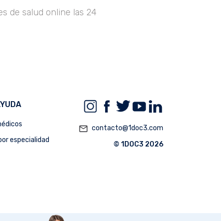
s de salud online las 24
AYUDA
édicos
mail_outline
contacto@1doc3.com
or especialidad
© 1DOC3 2026