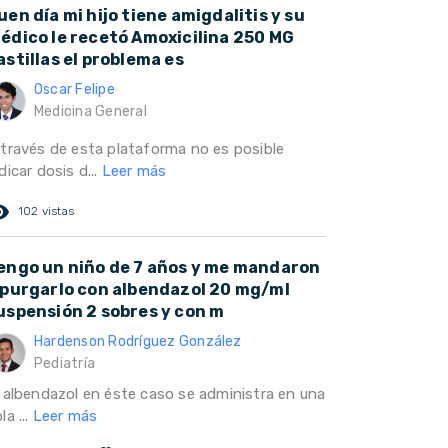
uen día mi hijo tiene amigdalitis y su
édico le recetó Amoxicilina 250 MG
astillas el problema es
Oscar Felipe
Medicina General
 través de esta plataforma no es posible
dicar dosis d...
Leer más
ed_eye
102 vistas
engo un niño de 7 años y me mandaron
 purgarlo con albendazol 20 mg/ml
uspensión 2 sobres y con m
Hardenson Rodríguez González
Pediatría
l albendazol en éste caso se administra en una
la ...
Leer más