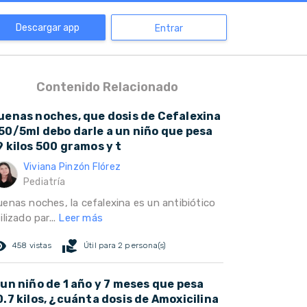
Descargar app
Entrar
Contenido Relacionado
uenas noches, que dosis de Cefalexina
50/5ml debo darle a un niño que pesa
9 kilos 500 gramos y t
Viviana Pinzón Flórez
Pediatría
uenas noches, la cefalexina es un antibiótico
ilizado par...
Leer más
ed_eye
volunteer_activism
458 vistas
Útil para 2 persona(s)
 un niño de 1 año y 7 meses que pesa
0.7 kilos, ¿cuánta dosis de Amoxicilina